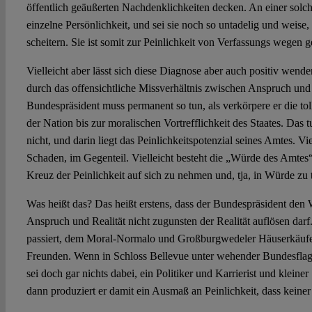
öffentlich geäußerten Nachdenklichkeiten decken. An einer sol
einzelne Persönlichkeit, und sei sie noch so untadelig und weise, 
scheitern. Sie ist somit zur Peinlichkeit von Verfassungs wegen
Vielleicht aber lässt sich diese Diagnose aber auch positiv wenden
durch das offensichtliche Missverhältnis zwischen Anspruch und 
Bundespräsident muss permanent so tun, als verkörpere er die tol
der Nation bis zur moralischen Vortrefflichkeit des Staates. Das t
nicht, und darin liegt das Peinlichkeitspotenzial seines Amtes. Viel
Schaden, im Gegenteil. Vielleicht besteht die „Würde des Amtes“
Kreuz der Peinlichkeit auf sich zu nehmen und, tja, in Würde zu 
Was heißt das? Das heißt erstens, dass der Bundespräsident den
Anspruch und Realität nicht zugunsten der Realität auflösen darf.
passiert, dem Moral-Normalo und Großburgwedeler Häuserkäufe
Freunden. Wenn in Schloss Bellevue unter wehender Bundesflagge e
sei doch gar nichts dabei, ein Politiker und Karrierist und kleiner
dann produziert er damit ein Ausmaß an Peinlichkeit, dass keiner 