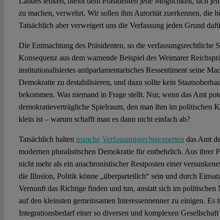
Landes lenken, bleibt dem Präsidenten jede Möglichkeit, sich jen
zu machen, verwehrt. Wir sollen ihm Autorität zuerkennen, die hö
Tatsächlich aber verweigert uns die Verfassung jeden Grund dafü
Die Entmachtung des Präsidenten, so die verfassungsrechtliche S
Konsequenz aus dem warnende Beispiel des Weimarer Reichspräsi
institutionalisiertes antiparlamentarisches Ressentiment seine Mac
Demokratie zu destabilisieren, und dazu sollte kein Staatsoberha
bekommen. Was niemand in Frage stellt. Nur, wenn das Amt poten
demokratieverträgliche Spielraum, den man ihm im politischen Kr
klein ist – warum schafft man es dann nicht einfach ab?
Tatsächlich halten
manche
Verfassungsrechtsexperten
das Amt des
modernen pluralistischen Demokratie für entbehrlich. Aus ihrer P
nicht mehr als ein anachronistischer Restposten einer versunkene
die Illusion, Politik könne „überparteilich“ sein und durch Einsat
Vernunft das Richtige finden und tun, anstatt sich im politisch
auf den kleinsten gemeinsamen Interessennenner zu einigen. Es tut
Integrationsbedarf einer so diversen und komplexen Gesellschaft