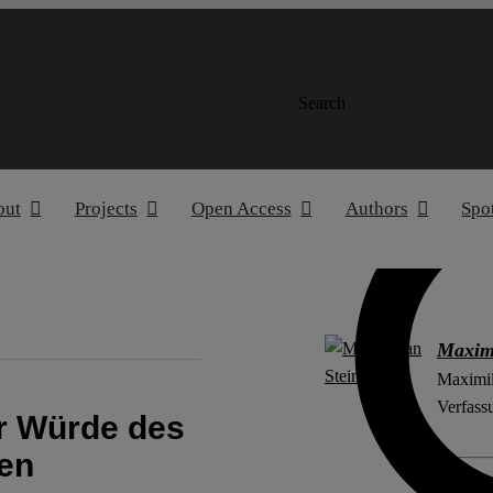
Search
out
Projects
Open Access
Authors
Spo
Maximi
Maximil
Verfass
ur Würde des
en
Other po