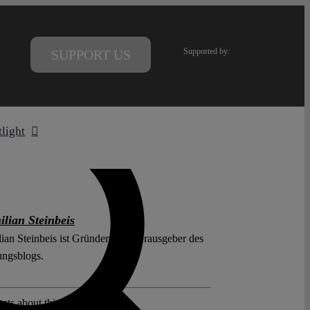
Supported by:
SUPPORT US
tlight
lian Steinbeis
ian Steinbeis ist Gründer und Herausgeber des
ungsblogs.
sts about this region: