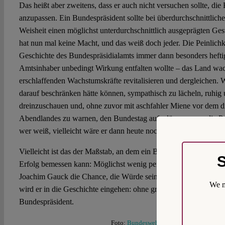
Das heißt aber zweitens, dass er auch nicht versuchen sollte, di
anzupassen. Ein Bundespräsident sollte bei überdurchschnittlich
Weisheit einen möglichst unterdurchschnittlich ausgeprägten Ges
hat nun mal keine Macht, und das weiß doch jeder. Die Peinlichke
Geschichte des Bundespräsidialamts immer dann besonders hefti
Amtsinhaber unbedingt Wirkung entfalten wollte – das Land wach
erschlaffenden Wachstumskräfte revitalisieren und dergleichen.
darauf beschränken hätte können, sympathisch zu lächeln, ruhig
dreinzuschauen und, ohne zuvor mit aschfahler Miene vor dem 
Abendlandes zu warnen, den Bundestag aufzulösen, wenn die Poli
wer weiß, vielleicht wäre er dann heute noch im Amt.
Vielleicht ist das der Maßstab, an dem ein Bundespräsident am E
S
Erfolg bemessen kann: Möglichst wenig peinlich gewesen zu sein
Joachim Gauck die Chance, die Würde seines Amtes wieder herzus
We m
wird er in die Geschichte eingehen: ohne große Taten, ohne groß
Bundespräsident.
Foto:
Bundeswehr-Fotos Wir.dienen.Deut