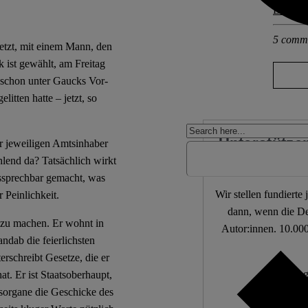
Deutsch
5 comm
setzt, mit einem Mann, den
k ist gewählt, am Freitag
 schon unter Gaucks Vor-
itten hatte – jetzt, so
Unterstützen
er jeweiligen Amtsinhaber
lend da? Tatsächlich wirkt
aussprechbar gemacht, was
Wir stellen fundierte
 Peinlichkeit.
dann, wenn die De
g zu machen. Er wohnt in
Autor:innen. 10.000
ndab die feierlichsten
rschreibt Gesetze, die er
Unabhängi
at. Er ist Staatsoberhaupt,
Wir zä
sorgane die Geschicke des