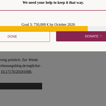
We need your help to keep it that way.
Goal 3: 750,000 € by October 2026
NC-ND 4.0
DONATE ♡
DONE
enig peinlich: Zur Würde
erfassungsblog.de/mglichst-
:
10.17176/20181008-