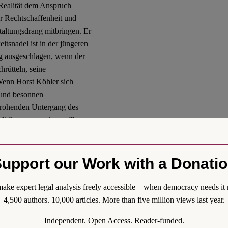
e Realität dem Anspruch
er Rechtschaffenheit und
taltungsdrang mitbringen. Er
itsnadel ist in der jüngeren
g ausgeschlagen, wenn der
rütteln, seine
 Wenn Horst Köhler sich
 und besonnen
drohenden Untergang des
tik es nun mal so will –
nde seiner Amtszeit seinen
upport our Work with a Donati
. In diesem Sinne hat
tellen. Wenn er sie nutzt,
ake expert legal analysis freely accessible – when democracy needs it 
e Worte, aber als großer
4,500 authors. 10,000 articles. More than five million views last year.
Independent. Open Access. Reader-funded.
schland
, Flickr
Creative Commons