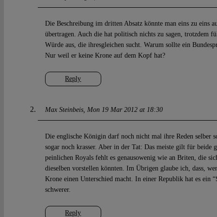
Die Beschreibung im dritten Absatz könnte man eins zu eins a
übertragen. Auch die hat politisch nichts zu sagen, trotzdem fül
Würde aus, die ihresgleichen sucht. Warum sollte ein Bundespr
Nur weil er keine Krone auf dem Kopf hat?
Reply
Max Steinbeis
Mon 19 Mar 2012 at 18:30
Die englische Königin darf noch nicht mal ihre Reden selber sc
sogar noch krasser. Aber in der Tat: Das meiste gilt für beide
peinlichen Royals fehlt es genausowenig wie an Briten, die si
dieselben vorstellen könnten. Im Übrigen glaube ich, dass, wen
Krone einen Unterschied macht. In einer Republik hat es ein 
schwerer.
Reply