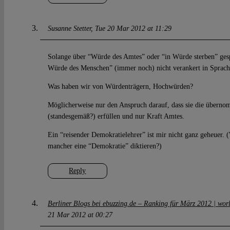
Susanne Stetter
Tue 20 Mar 2012 at 11:29
Solange über “Würde des Amtes” oder “in Würde sterben” ges
Würde des Menschen” (immer noch) nicht verankert in Sprach
Was haben wir von Würdenträgern, Hochwürden?
Möglicherweise nur den Anspruch darauf, dass sie die überno
(standesgemäß?) erfüllen und nur Kraft Amtes.
Ein “reisender Demokratielehrer” ist mir nicht ganz geheuer. (
mancher eine “Demokratie” diktieren?)
Reply
Berliner Blogs bei ebuzzing.de – Ranking für März 2012 | wo
21 Mar 2012 at 00:27