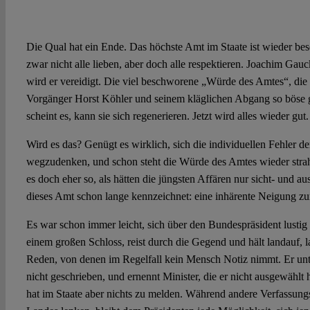
Die Qual hat ein Ende. Das höchste Amt im Staate ist wieder be
zwar nicht alle lieben, aber doch alle respektieren. Joachim Gauc
wird er vereidigt. Die viel beschworene „Würde des Amtes“, die
Vorgänger Horst Köhler und seinem kläglichen Abgang so böse gel
scheint es, kann sie sich regenerieren. Jetzt wird alles wieder gut.
Wird es das? Genügt es wirklich, sich die individuellen Fehler d
wegzudenken, und schon steht die Würde des Amtes wieder strah
es doch eher so, als hätten die jüngsten Affären nur sicht- und 
dieses Amt schon lange kennzeichnet: eine inhärente Neigung zur
Es war schon immer leicht, sich über den Bundespräsident lusti
einem großen Schloss, reist durch die Gegend und hält landauf, la
Reden, von denen im Regelfall kein Mensch Notiz nimmt. Er unte
nicht geschrieben, und ernennt Minister, die er nicht ausgewählt h
hat im Staate aber nichts zu melden. Während andere Verfassung