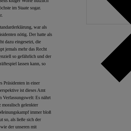
seits kluger Worte nützlich
chste im Staate sogar.
r.
tandarderklärung, war als
denten nötig. Der hatte als
ht dazu eingesetzt, die
upt jemals mehr das Recht
ziell so gefährlich und der
äftespiel lassen kann, so
 Präsidenten in einer
erspektive ist dieses Amt
n Verfassungswelt: Es nährt
z moralisch gelenkter
en Meinungskampf immer bloß
 so, als ließe sich der
 wie der unseren mit