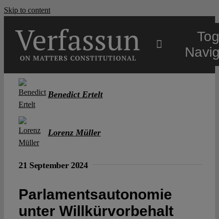
Skip to content
Tog
Navig
Main
Benedict Ertelt
About
Lorenz Müller
Projects
21 September 2024
Open Access
Parlamentsautonomie
unter Willkürvorbehalt
Authors