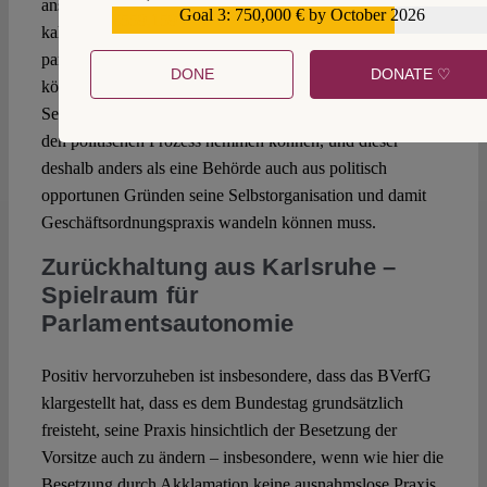
ansonsten sähen sich die Fraktionen einer nicht
Goal 3: 750,000 € by October 2026
€559,159
kalkulierbaren Arbeitsorganisation ausgesetzt, die die
parlamentarische Arbeit im schlimmsten Fall obstruieren
DONE
DONATE ♡
könnte. Umgekehrt stellt sich die Frage, ob derartige
Selbstbindungswirkungen oder Erwägungen nicht auch
den politischen Prozess hemmen können, und dieser
deshalb anders als eine Behörde auch aus politisch
opportunen Gründen seine Selbstorganisation und damit
Geschäftsordnungspraxis wandeln können muss.
Zurückhaltung aus Karlsruhe –
Spielraum für
Parlamentsautonomie
Positiv hervorzuheben ist insbesondere, dass das BVerfG
klargestellt hat, dass es dem Bundestag grundsätzlich
freisteht, seine Praxis hinsichtlich der Besetzung der
Vorsitze auch zu ändern – insbesondere, wenn wie hier die
Besetzung durch Akklamation keine ausnahmslose Praxis