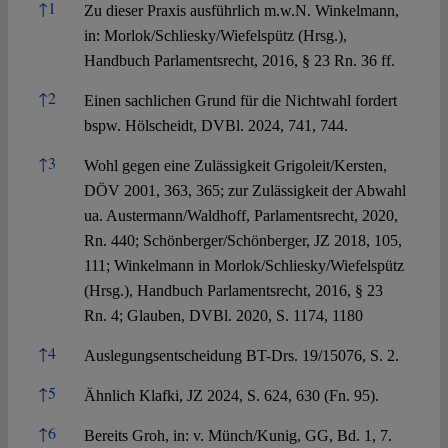
References
↑
1
Zu dieser Praxis ausführlich m.w.N. Winkelmann,
in: Morlok/Schliesky/Wiefelspütz (Hrsg.),
Handbuch Parlamentsrecht, 2016, § 23 Rn. 36 ff.
↑
2
Einen sachlichen Grund für die Nichtwahl fordert
bspw. Hölscheidt, DVBl. 2024, 741, 744.
↑
3
Wohl gegen eine Zulässigkeit Grigoleit/Kersten,
DÖV 2001, 363, 365; zur Zulässigkeit der Abwahl
ua. Austermann/Waldhoff, Parlamentsrecht, 2020,
Rn. 440; Schönberger/Schönberger, JZ 2018, 105,
111; Winkelmann in Morlok/Schliesky/Wiefelspütz
(Hrsg.), Handbuch Parlamentsrecht, 2016, § 23
Rn. 4; Glauben, DVBl. 2020, S. 1174, 1180
↑
4
Auslegungsentscheidung BT-Drs. 19/15076, S. 2.
↑
5
Ähnlich Klafki, JZ 2024, S. 624, 630 (Fn. 95).
↑
6
Bereits Groh, in: v. Münch/Kunig, GG, Bd. 1, 7.