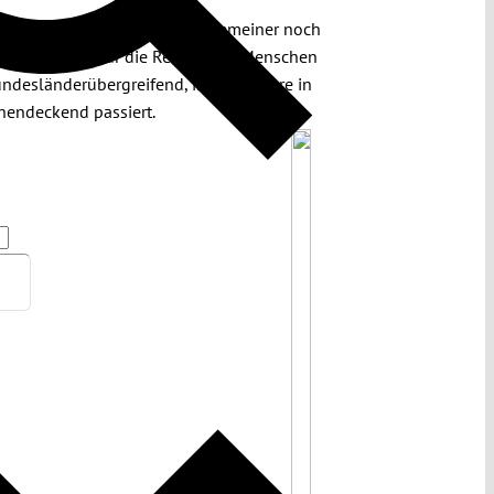
am 23. Februar weder in allgemeiner noch
Fachausschuss für die Rechte von Menschen
undesländerübergreifend, insbesondere in
chendeckend passiert.