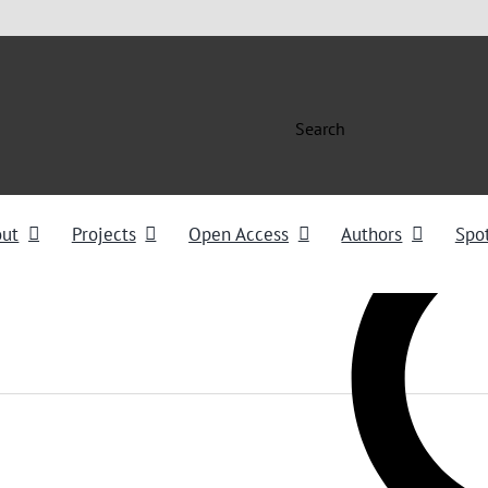
Search
out
Projects
Open Access
Authors
Spot