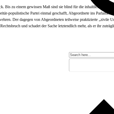
 Bis zu einem gewissen Maß sind sie blind für die inhaltliche Ausrich
itär-populistische Partei einmal geschafft, Abgeordnete ins Parlament z
zuwehren. Der dagegen von Abgeordneten teilweise praktizierte „zivil
htsbruch und schadet der Sache letztendlich mehr, als er ihr zuträglic