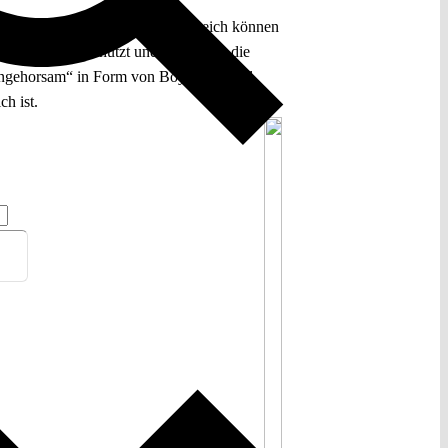
tung einer Partei. In diesem Bereich können
u entsenden, schützt und unterstützt die
e Ungehorsam“ in Form von Boykotten und
h ist.