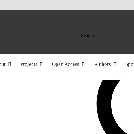
Search
out
Projects
Open Access
Authors
Spo