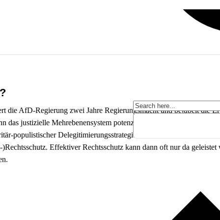
n?
ert die AfD-Regierung zwei Jahre Regierungsmacht und bejubelt die Erf
nn das justizielle Mehrebenensystem potenzielle Rechtsbrüche einer A
är-populistischer Delegitimierungsstrategien der AfD könnte das föd
-)Rechtsschutz. Effektiver Rechtsschutz kann dann oft nur da geleiste
en.