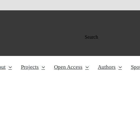
Search
out
Projects
Open Access
Authors
Spot