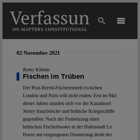
Skip
to
content
Toggl
Navig
Main
02 November 2021
About
Romy Klimke
Fischen im Trüben
Projects
Der Post-Brexit-Fischereistreit zwischen
London und Paris will nicht enden: Erst im Mai
Open Access
dieses Jahres standen sich vor der Kanalinsel
Jersey französische und britische Kriegsschiffe
gegenüber. Nach der Festsetzung eines
Authors
britischen Fischerbootes in der Hafenstadt Le
Havre am vergangenen Donnerstag droht der