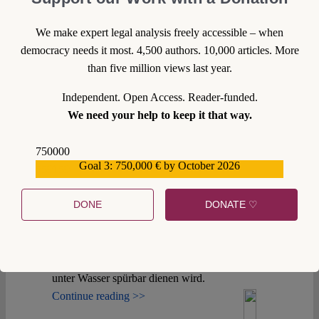
Den Weltmeeren geht das Leben aus. Würden
sich düstere Vorhersagen bewahrheiten, wären
We make expert legal analysis freely accessible – when
die Ozeane im Jahr 2048 leergefischt. Zur
democracy needs it most. 4,500 authors. 10,000 articles. More
Überfischung tragen auch staatliche
than five million views last year.
Subventionen bei. Am 15. Juli 2021 könnten
Independent. Open Access. Reader-funded.
sich die Mitgliedstaaten der
We need your help to keep it that way.
Welthandelsorganisation (WTO) auf den
Abschluss eines Abkommens über das Verbot
750000
von Fischereisubventionen einigen, um dieses
Goal 3: 750,000 € by October 2026
559159
Problem anzugehen. Ein Vertragsentwurf liegt
seit dem 11. Mai 2021 vor. Doch der Teufel
DONE
DONATE ♡
steckt wie üblich im Detail: Beim näheren
Hinsehen offenbart der Entwurf
Schwachstellen, die Zweifel daran aufwerfen,
ob das Subventionsverbotsregime dem Leben
unter Wasser spürbar dienen wird.
Continue reading >>