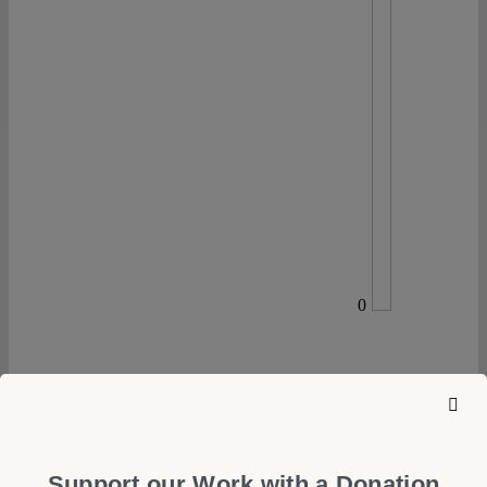
0
05 July 2021
Romy Klimke
Im selben Boot
Support our Work with a Donation