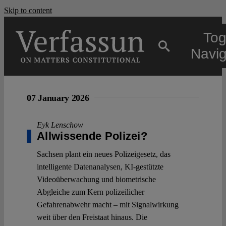
Skip to content
Tog
Navig
Main
07 January 2026
About
Eyk Lenschow
Allwissende Polizei?
Projects
Sachsen plant ein neues Polizeigesetz, das
intelligente Datenanalysen, KI-gestützte
Videoüberwachung und biometrische
Open Access
Abgleiche zum Kern polizeilicher
Gefahrenabwehr macht – mit Signalwirkung
weit über den Freistaat hinaus. Die
Authors