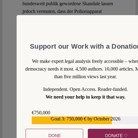
bundesweit publik gewordene Skandale lassen
jedoch vermuten, dass der Polizeiapparat
Rassismus, Sexismus, Gewaltexzesse und das
Vorgehen gegen ohnehin marginalisierte
Gruppen wenn nicht gar strukturell begünstigt,
so doch jedenfalls deren effektive Aufklärung
Support our Work with a Donatio
erschwert. Der Bremer Entwurf enthält
allerdings verschiedene Instrumentarien zur
We make expert legal analysis freely accessible – whe
Kontrolle und rechtsstaatlichen Einhegung
democracy needs it most. 4,500 authors. 10,000 articles. 
dieser Probleme.
than five million views last year.
Continue reading >>
Independent. Open Access. Reader-funded.
We need your help to keep it that way.
€750,000
Goal 3: 750,000 € by October 2026
€559,159
DONE
DONATE ♡