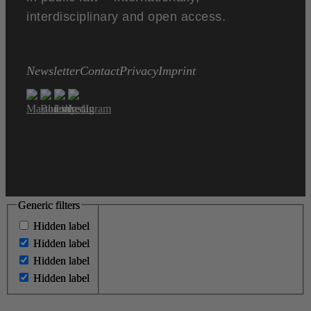
interdisciplinary and open access.
Newsletter
Contact
Privacy
Imprint
Generic filters
Generic filters
Hidden label
Hidden label
Hidden label
Hidden label
Hidden label
Hidden label
Hidden label
Hidden label