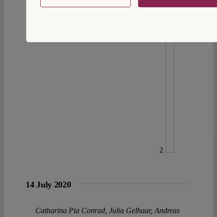
2
14 July 2020
Catharina Pia Conrad
,
Julia Gelhaar
,
Andreas