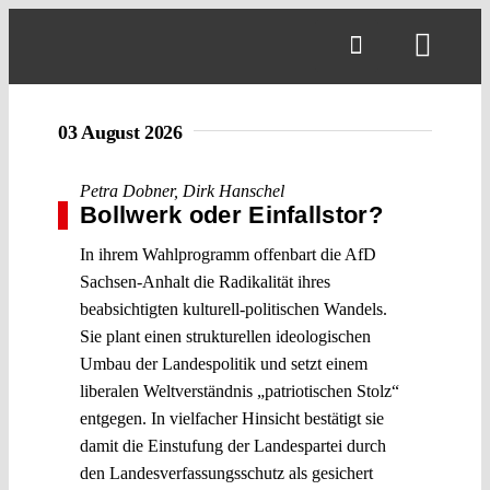
Skip
to
Toggl
content
Navig
03 August 2026
Petra Dobner
,
Dirk Hanschel
Bollwerk oder Einfallstor?
In ihrem Wahlprogramm offenbart die AfD
Sachsen-Anhalt die Radikalität ihres
beabsichtigten kulturell-politischen Wandels.
Sie plant einen strukturellen ideologischen
Umbau der Landespolitik und setzt einem
liberalen Weltverständnis „patriotischen Stolz“
entgegen. In vielfacher Hinsicht bestätigt sie
damit die Einstufung der Landespartei durch
den Landesverfassungsschutz als gesichert