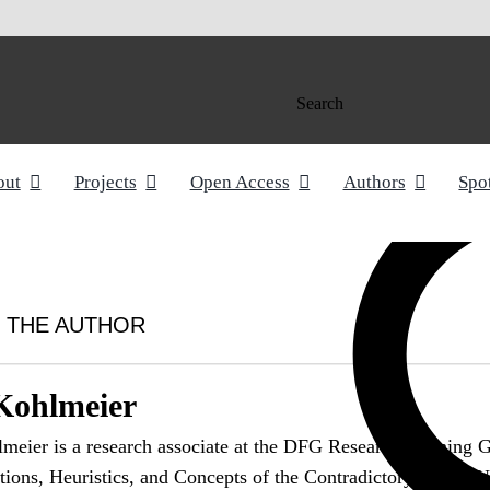
Search
out
Projects
Open Access
Authors
Spo
 THE AUTHOR
 Kohlmeier
meier is a research associate at the DFG Research Training 
tions, Heuristics, and Concepts of the Contradictory" at the 