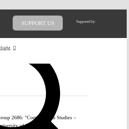
Supported by:
SUPPORT US
tlight
Group 2686: "Contradiction Studies –
University of Bremen