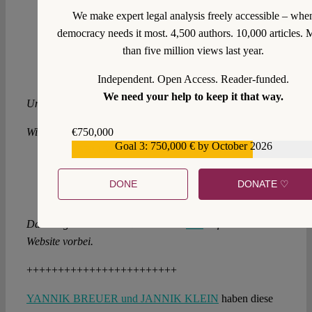
We make expert legal analysis freely accessible – whe
democracy needs it most. 4,500 authors. 10,000 articles. 
than five million views last year.
Independent. Open Access. Reader-funded.
We need your help to keep it that way.
Unser Team wächst weiter!
Wir besetzen Stellen in den Bereichen:
€750,000
Goal 3: 750,000 € by October 2026
€559,159
Akquisemanagement – Hochschulkooperationen
Projektmanagement
DONE
DONATE ♡
Teamassistenz – Administration & Organisation
Das klingt interessant? Dann schau
hier
auf unserer
Website vorbei.
++++++++++++++++++++++++
YANNIK BREUER und JANNIK KLEIN
haben diese