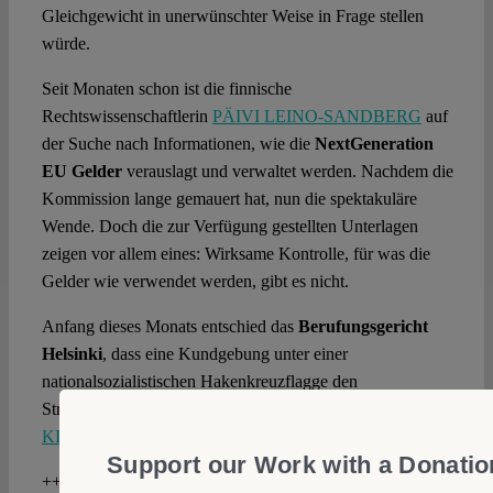
Gleichgewicht in unerwünschter Weise in Frage stellen
würde.
Seit Monaten schon ist die finnische
Rechtswissenschaftlerin
PÄIVI LEINO-SANDBERG
auf
der Suche nach Informationen, wie die
NextGeneration
EU Gelder
verauslagt und verwaltet werden. Nachdem die
Kommission lange gemauert hat, nun die spektakuläre
Wende. Doch die zur Verfügung gestellten Unterlagen
zeigen vor allem eines: Wirksame Kontrolle, für was die
Gelder wie verwendet werden, gibt es nicht.
Anfang dieses Monats entschied das
Berufungsgericht
Helsinki
, dass eine Kundgebung unter einer
nationalsozialistischen Hakenkreuzflagge den
Straftatbestand der Aufstachelung zum Hass erfüllt.
KIMMO NUOTIO
begrüßt das Urteil.
Support our Work with a Donatio
++++++++++
Anzeige
++++++++