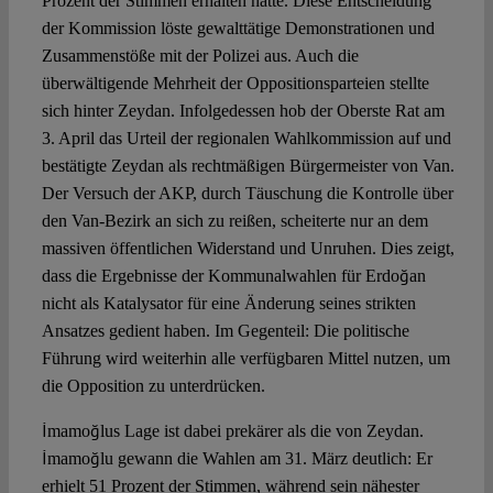
Prozent der Stimmen erhalten hatte. Diese Entscheidung
der Kommission löste gewalttätige Demonstrationen und
Zusammenstöße mit der Polizei aus. Auch die
überwältigende Mehrheit der Oppositionsparteien stellte
sich hinter Zeydan. Infolgedessen hob der Oberste Rat am
3. April das Urteil der regionalen Wahlkommission auf und
bestätigte Zeydan als rechtmäßigen Bürgermeister von Van.
Der Versuch der AKP, durch Täuschung die Kontrolle über
den Van-Bezirk an sich zu reißen, scheiterte nur an dem
massiven öffentlichen Widerstand und Unruhen. Dies zeigt,
dass die Ergebnisse der Kommunalwahlen für Erdoğan
nicht als Katalysator für eine Änderung seines strikten
Ansatzes gedient haben. Im Gegenteil: Die politische
Führung wird weiterhin alle verfügbaren Mittel nutzen, um
die Opposition zu unterdrücken.
İmamoğlus Lage ist dabei prekärer als die von Zeydan.
İmamoğlu gewann die Wahlen am 31. März deutlich: Er
erhielt 51 Prozent der Stimmen, während sein nähester