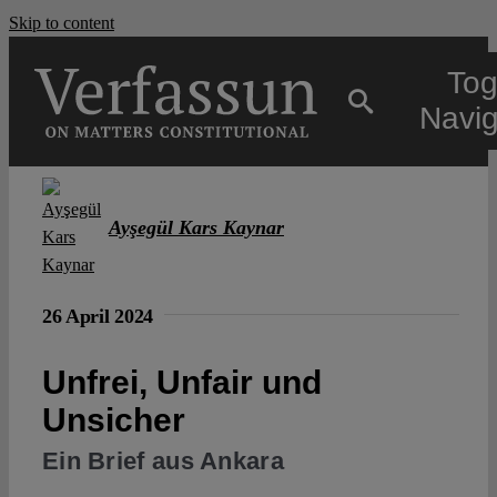
Skip to content
Tog
Navig
Main
Ayşegül Kars Kaynar
About
26 April 2024
Projects
Unfrei, Unfair und
Open Access
Unsicher
Ein Brief aus Ankara
Authors