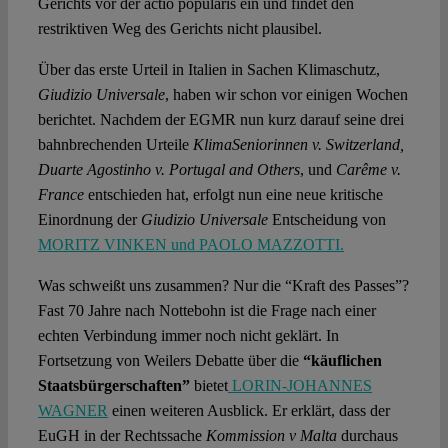
Gerichts vor der actio popularis ein und findet den
restriktiven Weg des Gerichts nicht plausibel.
Über das erste Urteil in Italien in Sachen Klimaschutz,
Giudizio Universale
, haben wir schon vor einigen Wochen
berichtet. Nachdem der EGMR nun kurz darauf seine drei
bahnbrechenden Urteile
KlimaSeniorinnen v. Switzerland,
Duarte Agostinho v. Portugal and Others
, und
Carême v.
France
entschieden hat, erfolgt nun eine neue kritische
Einordnung der
Giudizio Universale
Entscheidung von
MORITZ VINKEN und PAOLO MAZZOTTI.
Was schweißt uns zusammen? Nur die “Kraft des Passes”?
Fast 70 Jahre nach Nottebohn ist die Frage nach einer
echten Verbindung immer noch nicht geklärt. In
Fortsetzung von Weilers Debatte über die
“käuflichen
Staatsbürgerschaften”
bietet
LORIN-JOHANNES
WAGNER
einen weiteren Ausblick. Er erklärt, dass der
EuGH in der Rechtssache
Kommission v Malta
durchaus