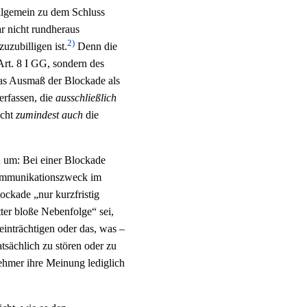
llgemein zu dem Schluss
r nicht rundheraus
2)
uzubilligen ist.
Denn die
 Art. 8 I GG, sondern des
das Ausmaß der Blockade als
erfassen, die
ausschließlich
icht
zumindest auch
die
u um: Bei einer Blockade
 Kommunikationszweck im
ockade „nur kurzfristig
ter bloße Nebenfolge“ sei,
einträchtigen oder das, was –
tsächlich zu stören oder zu
nehmer ihre Meinung lediglich