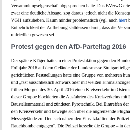
Versammlungseigenschaft abgesprochen hatte. Das BVerwG ertei
zwar eine deutliche Absage, zog daraus jedoch nicht die Konseq
VGH aufzuheben. Kaum minder problematisch (vgl. auch
hier
) 
Entbehrlichkeit der Aufhebung stattdessen damit, dass die Ver
unfriedlich gewesen sei.
Protest gegen den AfD-Parteitag 2016
Der spätere Kläger hatte an einer Protestaktion gegen den Bunde
Frühjahr 2016 auf dem Gelände der Landesmesse Stuttgart teil
gerichtlichen Feststellungen hatte eine Gruppe von mehreren hu
und „fast ausschließlich schwarz oder mit weißen Einmalanzüge
frühen Morgen des 30. April 2016 einen Kreisverkehr im Osten d
dieser Gruppe blockierten die Ausfahrten des Kreisverkehrs mit 
Baustellenmaterial und zündeten Pyrotechnik. Bei Eintreffen der 
den Kreisverkehr und bewegte sich über die angrenzende Flugha
Messegelände zu. Den sich nähernden Einsatzkräften der Polizei 
Rauchbombe entgegen“. Die Polizei kesselte die Gruppe – in der