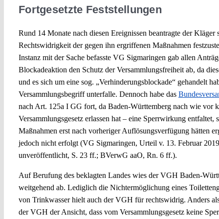
Fortgesetzte Feststellungen
Rund 14 Monate nach diesen Ereignissen beantragte der Kläger 
Rechtswidrigkeit der gegen ihn ergriffenen Maßnahmen festzustel
Instanz mit der Sache befasste VG Sigmaringen gab allen Anträge
Blockadeaktion den Schutz der Versammlungsfreiheit ab, da dies
und es sich um eine sog. „Verhinderungsblockade“ gehandelt hab
Versammlungsbegriff unterfalle. Dennoch habe das
Bundesversa
nach Art. 125a I GG fort, da Baden-Württemberg nach wie vor k
Versammlungsgesetz erlassen hat – eine Sperrwirkung entfaltet, s
Maßnahmen erst nach vorheriger Auflösungsverfügung hätten erg
jedoch nicht erfolgt (VG Sigmaringen, Urteil v. 13. Februar 201
unveröffentlicht, S. 23 ff.; BVerwG aaO, Rn. 6 ff.).
Auf Berufung des beklagten Landes wies der VGH Baden-Würt
weitgehend ab. Lediglich die Nichtermöglichung eines Toiletten
von Trinkwasser hielt auch der VGH für rechtswidrig. Anders a
der VGH der Ansicht, dass vom Versammlungsgesetz keine Sper