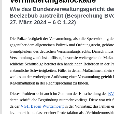
Wie das Bundesverwaltungsgericht de
Beelzebub austreibt (Besprechung BV
27. März 2024 – 6 C 1.22)
Die Polizeifestigkeit der Versammlung, also die Sperrwirkung 
gegenüber dem allgemeinen Polizei- und Ordnungsrecht, gehörte
Grundpfeilern des deutschen Versammlungsrechts. Danach muss 
Versammlung zunächst auflösen, bevor sie weitergehende Maßna
schlichte Schrittfolge bereitet den handelnden Behörden in der P
erstaunliche Schwierigkeiten: Fälle, in denen Maßnahmen allein 
weil es an der vorherigen Auflösung einer Versammlung gefehlt ha
Regelmäßigkeit in der Rechtsprechung zu finden.
Dieses Problem steht auch im Zentrum der Entscheidung des
BV
deren schriftliche Begründung nunmehr vorliegt. Diese war mit
da der
VGH Baden-Württemberg
in der Vorinstanz das Fehlen e
legitimiert hatte, dass er einer Protestaktion als „Verhinderungsbl