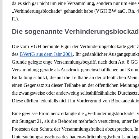
da es sich gar nicht um eine Versammlung, sondern nur um eine
„Verhinderungsblockade“ gehandelt habe (VGH BW aaO, Rn. 4
ff.).
Die sogenannte Verhinderungsblocka
Die vom VGH bemühte Figur der Verhinderungsblockade geht zu
des
BVerfG aus dem Jahr 2001
. Ihr gedanklicher Ausgangspunk
Grunde gelegte enge Versammlungsbegriff, nach dem Art. 8 GG d
Versammlung gerade als Ausdruck gemeinschaftlicher, auf Komm
Entfaltung schützt, die auf die Teilhabe an der öffentlichen Meinu
einen Gegensatz zu dieser Teilhabe an der öffentlichen Meinungs
die zwangsweise oder anderweitig selbsthilfeähnliche Durchsetz
Diese dürften jedenfalls nicht im Vordergrund von Blockadeakti
Eine gewisse Prominenz erlangte die „Verhinderungsblockade“
mit Stuttgart 21, als die Behörden mehrfach versuchten, unter Be
Protesten den Schutz der Versammlungsfreiheit abzusprechen. In 
Untersuchungsausschuss des baden-württembergischen Landtags