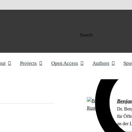
Search
out
Projects
Open Access
Authors
Spo
Benjam
Dr. Benj
für Öff
an der