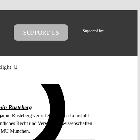
Supported by:
SUPPORT US
tlight
in Rusteberg
amin Rusteberg vertritt zurzeit den Lehrstuhl
entliches Recht und Verwaltungswissenschaften
 LMU München.