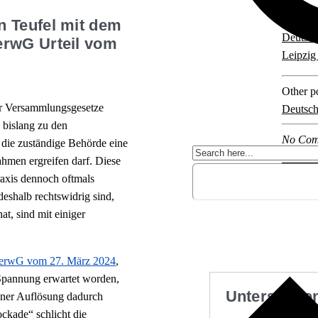
Explore 
n Teufel mit dem
Deutsch
erwG Urteil vom
Leipzig
Other po
der Versammlungsgesetze
Deutsch
 bislang zu den
No Com
die zuständige Behörde eine
hmen ergreifen darf. Diese
raxis dennoch oftmals
deshalb rechtswidrig sind,
t, sind mit einiger
erwG vom 27. März 2024
,
 Spannung erwartet worden,
Unterstützen
iner Auflösung dadurch
ockade“ schlicht die