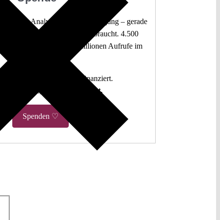
 juristische Analysen frei zur Verfügung – gerade
mokratie sie am dringendsten braucht. 4.500
 Beiträge. Mehr als fünf Millionen Aufrufe im
letzten Jahr.
g. Open Access. Spendenfinanziert.
hlen auf Sie, damit es so bleibt.
Spenden ♡