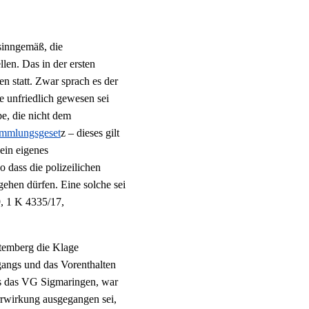
sinngemäß, die
len. Das in der ersten
n statt. Zwar sprach es der
e unfriedlich gewesen sei
e, die nicht dem
mmlungsgeset
z – dieses gilt
ein eigenes
o dass die polizeilichen
ehen dürfen. Eine solche sei
9, 1 K 4335/17,
temberg die Klage
gangs und das Vorenthalten
ls das VG Sigmaringen, war
rwirkung ausgegangen sei,