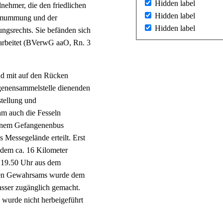
Hidden label
lnehmer, die den friedlichen
Hidden label
ermummung und der
Hidden label
ngsrechts. Sie befänden sich
earbeitet (BVerwG aaO, Rn. 3
nd mit auf den Rücken
ngenensammelstelle dienenden
stellung und
hm auch die Fesseln
einem Gefangenenbus
 Messegelände erteilt. Erst
 dem ca. 16 Kilometer
n 19.50 Uhr aus dem
mten Gewahrsams wurde dem
asser zugänglich gemacht.
 wurde nicht herbeigeführt