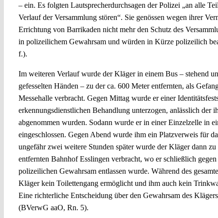
– ein. Es folgten Lautsprecherdurchsagen der Polizei „an alle Tei
Verlauf der Versammlung stören“. Sie genössen wegen ihrer V
Errichtung von Barrikaden nicht mehr den Schutz des Versammlu
in polizeilichem Gewahrsam und würden in Kürze polizeilich b
f.).
Im weiteren Verlauf wurde der Kläger in einem Bus – stehend u
gefesselten Händen – zu der ca. 600 Meter entfernten, als Gefa
Messehalle verbracht. Gegen Mittag wurde er einer Identitätsfest
erkennungsdienstlichen Behandlung unterzogen, anlässlich der i
abgenommen wurden. Sodann wurde er in einer Einzelzelle in 
eingeschlossen. Gegen Abend wurde ihm ein Platzverweis für das
ungefähr zwei weitere Stunden später wurde der Kläger dann zu
entfernten Bahnhof Esslingen verbracht, wo er schließlich gege
polizeilichen Gewahrsam entlassen wurde. Während des gesa
Kläger kein Toilettengang ermöglicht und ihm auch kein Trinkw
Eine richterliche Entscheidung über den Gewahrsam des Klägers
(BVerwG aaO, Rn. 5).