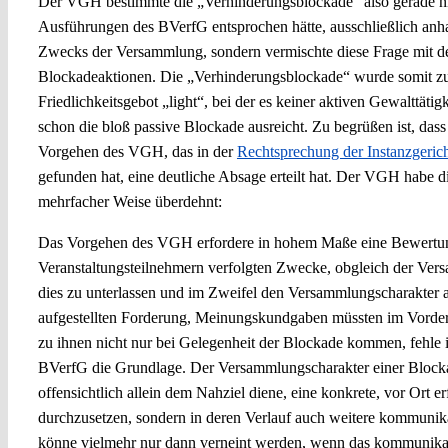
Der VGH bestimmte die „Verhinderungsblockade“ also gerade ni
Ausführungen des BVerfG entsprochen hätte, ausschließlich an
Zwecks der Versammlung, sondern vermischte diese Frage mit der
Blockadeaktionen. Die „Verhinderungsblockade“ wurde somit zu
Friedlichkeitsgebot „light“, bei der es keiner aktiven Gewalttäti
schon die bloß passive Blockade ausreicht. Zu begrüßen ist, da
Vorgehen des VGH, das in der
Rechtsprechung der Instanzgeric
gefunden hat, eine deutliche Absage erteilt hat. Der VGH habe d
mehrfacher Weise überdehnt:
Das Vorgehen des VGH erfordere in hohem Maße eine Bewertu
Veranstaltungsteilnehmern verfolgten Zwecke, obgleich der Vers
dies zu unterlassen und im Zweifel den Versammlungscharakt
aufgestellten Forderung, Meinungskundgaben müssten im Vorder
zu ihnen nicht nur bei Gelegenheit der Blockade kommen, fehle 
BVerfG die Grundlage. Der Versammlungscharakter einer Blockad
offensichtlich allein dem Nahziel diene, eine konkrete, vor Ort e
durchzusetzen, sondern in deren Verlauf auch weitere kommunika
könne vielmehr nur dann verneint werden, wenn das kommunika