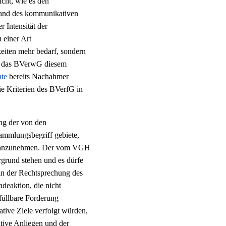
cht, wie es den
hand des kommunikativen
 Intensität der
 einer Art
gkeiten mehr bedarf, sondern
ss das BVerwG diesem
hte
bereits Nachahmer
ie Kriterien des BVerfG in
ng der von den
ammlungsbegriff gebiete,
er anzunehmen. Der vom VGH
grund stehen und es dürfe
in der Rechtsprechung des
eaktion, die nicht
rfüllbare Forderung
tive Ziele verfolgt würden,
tive Anliegen und der