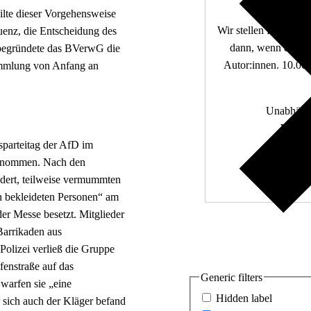
lte dieser Vorgehensweise
Wir stellen fundierte
uenz, die Entscheidung des
dann, wenn die De
begründete das BVerwG die
Autor:innen. 10.000
sammlung von Anfang an
Unabhängi
Wir zä
sparteitag der AfD im
genommen. Nach den
ndert, teilweise vermummten
n bekleideten Personen“ am
er Messe besetzt. Mitglieder
Barrikaden aus
Polizei verließ die Gruppe
fenstraße auf das
Generic filters
warfen sie „eine
Hidden label
 sich auch der Kläger befand