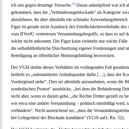
1)
ich uns gegen derartige Versuche.
Daran anknüpfend war ich a
gekommen, dass die „Verhinderungsblockade“ als Kategorie zwa
abzulehnen, ihr aber allenfalls ein schmaler Anwendungsbereich z
Figur ist gerade nicht Ausdruck des Friedlichkeitsvorbehalts des
vom BVerfG vertretenen Versammlungsbegriffs, so dass es auf 
solche nicht ankommt. Die Figur kann vielmehr nur solche Fälle 
die selbsthilfeähnliche Durchsetzung eigener Forderungen und n
Beteiligung an öffentlicher Meinungsbildung bezwecken.
Der VGH drehte dieses Verhältnis im vorliegenden Fall geradez
bedürfe es „substantiierter Anhaltspunkte dafür […], dass der
Vordergrund stehe“. Dies sei allenfalls anzunehmen, wenn die Bl
symbolischen Protest“ ausdrücke, „bei dem die Behinderung Drit
nicht aber, wenn es darum gehe, „die Rechte Dritter gezielt zu be
wie etwa eine andere Versammlung – politisch missbilligt wird, ta
verhindern“. Nicht ausreichend sei, „dass die Veranstaltungsteil
bei Gelegenheit der Blockade kundtäten“ (VGH aaO, Rn. 52).