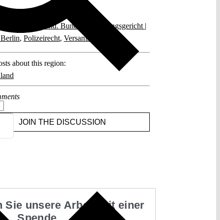
posts related to this:
land
,
Deutschland. Bundesverwaltungsgericht |
 Berlin
,
Polizeirecht
,
Versammlungsrecht
sts about this region:
land
ments
JOIN THE DISCUSSION
 Sie unsere Arbeit mit einer
Spende