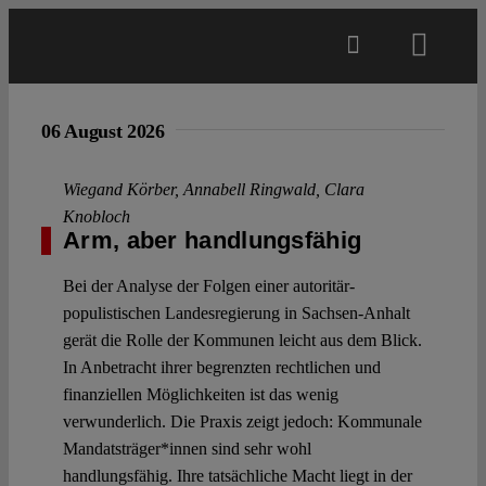
Skip
to
Toggl
content
Navig
Main
06 August 2026
About
Wiegand Körber
,
Annabell Ringwald
,
Clara
Knobloch
Arm, aber handlungsfähig
Projects
Bei der Analyse der Folgen einer autoritär-
populistischen Landesregierung in Sachsen-Anhalt
Open Access
gerät die Rolle der Kommunen leicht aus dem Blick.
In Anbetracht ihrer begrenzten rechtlichen und
finanziellen Möglichkeiten ist das wenig
Authors
verwunderlich. Die Praxis zeigt jedoch: Kommunale
Mandatsträger*innen sind sehr wohl
Spotlight
handlungsfähig. Ihre tatsächliche Macht liegt in der