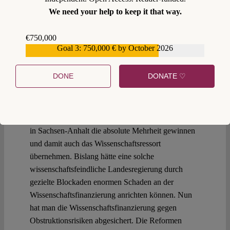
We need your help to keep it that way.
0
€750,000
Goal 3: 750,000 € by October 2026
€559,159
29 July 2026
DONE
DONATE ♡
Nikko Kulke
,
Mathes Trauer
Gesicherte Wissenschaft
Im September könnte die AfD bei der Landtagswahl
in Sachsen-Anhalt die absolute Mehrheit gewinnen
und damit auch das Wissenschaftsressort
übernehmen. Bislang hätte eine solche
wissenschaftsfeindliche Landesregierung durch
gezielte Blockaden enormen Schaden an der
Wissenschaftsfinanzierung anrichten können. Nun
hat man die Wissenschaftsfinanzierung gegen
Obstruktionsrisiken abgesichert. Die Reformen