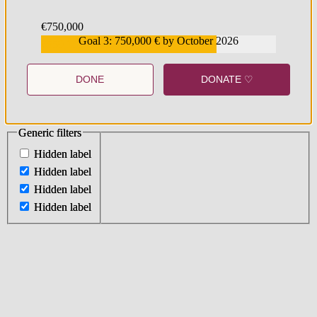
€750,000
Goal 3: 750,000 € by October 2026
€559,159
DONE
DONATE ♡
Generic filters
Generic filters
Hidden label
Hidden label
Hidden label
Hidden label
Hidden label
Hidden label
Hidden label
Hidden label