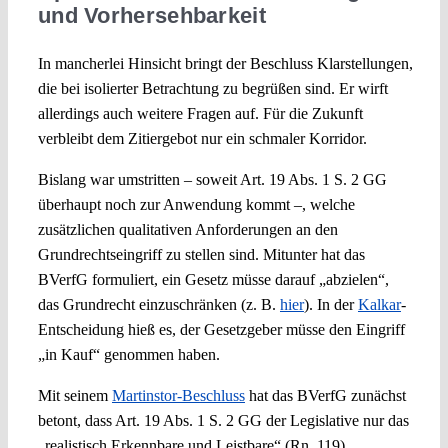
und Vorhersehbarkeit
In mancherlei Hinsicht bringt der Beschluss Klarstellungen,
die bei isolierter Betrachtung zu begrüßen sind. Er wirft
allerdings auch weitere Fragen auf. Für die Zukunft
verbleibt dem Zitiergebot nur ein schmaler Korridor.
Bislang war umstritten – soweit Art. 19 Abs. 1 S. 2 GG
überhaupt noch zur Anwendung kommt –, welche
zusätzlichen qualitativen Anforderungen an den
Grundrechtseingriff zu stellen sind. Mitunter hat das
BVerfG formuliert, ein Gesetz müsse darauf „abzielen“,
das Grundrecht einzuschränken (z. B.
hier
). In der
Kalkar
-
Entscheidung hieß es, der Gesetzgeber müsse den Eingriff
„in Kauf“ genommen haben.
Mit seinem
Martinstor-Beschluss
hat das BVerfG zunächst
betont, dass Art. 19 Abs. 1 S. 2 GG der Legislative nur das
„realistisch Erkennbare und Leistbare“ (Rn. 119)