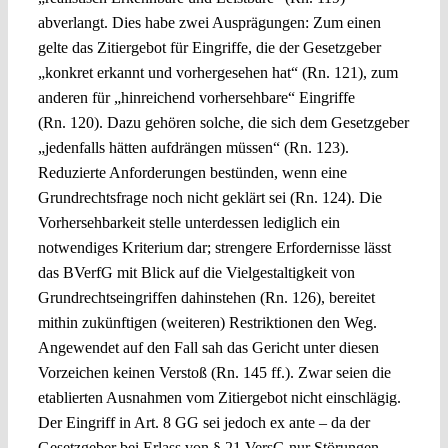
abverlangt. Dies habe zwei Ausprägungen: Zum einen
gelte das Zitiergebot für Eingriffe, die der Gesetzgeber
„konkret erkannt und vorhergesehen hat“ (Rn. 121), zum
anderen für „hinreichend vorhersehbare“ Eingriffe
(Rn. 120). Dazu gehören solche, die sich dem Gesetzgeber
„jedenfalls hätten aufdrängen müssen“ (Rn. 123).
Reduzierte Anforderungen bestünden, wenn eine
Grundrechtsfrage noch nicht geklärt sei (Rn. 124). Die
Vorhersehbarkeit stelle unterdessen lediglich ein
notwendiges Kriterium dar; strengere Erfordernisse lässt
das BVerfG mit Blick auf die Vielgestaltigkeit von
Grundrechtseingriffen dahinstehen (Rn. 126), bereitet
mithin zukünftigen (weiteren) Restriktionen den Weg.
Angewendet auf den Fall sah das Gericht unter diesen
Vorzeichen keinen Verstoß (Rn. 145 ff.). Zwar seien die
etablierten Ausnahmen vom Zitiergebot nicht einschlägig.
Der Eingriff in Art. 8 GG sei jedoch ex ante – da der
Gesetzgeber bei Erlass von § 21 VersG nur Störungen