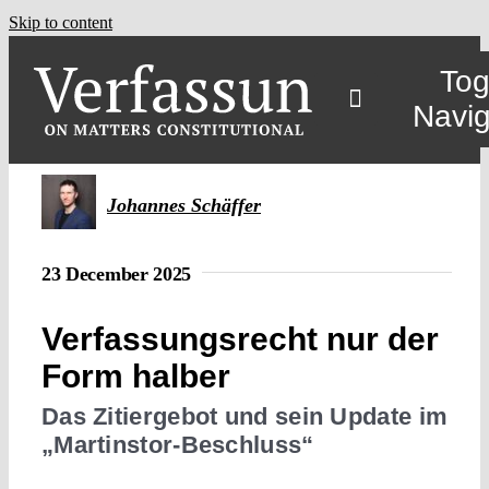
Skip to content
Tog
Navig
Main
Johannes Schäffer
About
23 December 2025
Projects
Verfassungsrecht nur der
Form halber
Open Access
Das Zitiergebot und sein Update im
„Martinstor-Beschluss“
Authors