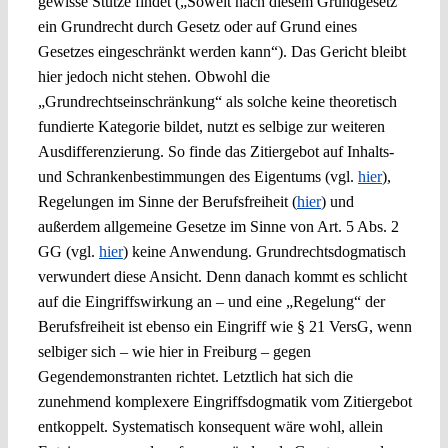
gewisse Stütze findet („Soweit nach diesem Grundgesetz
ein Grundrecht durch Gesetz oder auf Grund eines
Gesetzes eingeschränkt werden kann“). Das Gericht bleibt
hier jedoch nicht stehen. Obwohl die
„Grundrechtseinschränkung“ als solche keine theoretisch
fundierte Kategorie bildet, nutzt es selbige zur weiteren
Ausdifferenzierung. So finde das Zitiergebot auf Inhalts-
und Schrankenbestimmungen des Eigentums (vgl.
hier
),
Regelungen im Sinne der Berufsfreiheit (
hier
) und
außerdem allgemeine Gesetze im Sinne von Art. 5 Abs. 2
GG (vgl.
hier
) keine Anwendung. Grundrechtsdogmatisch
verwundert diese Ansicht. Denn danach kommt es schlicht
auf die Eingriffswirkung an – und eine „Regelung“ der
Berufsfreiheit ist ebenso ein Eingriff wie § 21 VersG, wenn
selbiger sich – wie hier in Freiburg – gegen
Gegendemonstranten richtet. Letztlich hat sich die
zunehmend komplexere Eingriffsdogmatik vom Zitiergebot
entkoppelt. Systematisch konsequent wäre wohl, allein