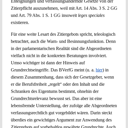
Enteignungen und verfassungsändernde Gesetze von der
Zitierpflicht auszunehmen, weil mit Art. 14 Abs. 3 S. 2 GG
und Art. 79 Abs. 1 S. 1 GG insoweit
leges speciales
existieren.
Für eine weite Lesart des Zitiergebots spricht, teleologisch
betrachtet, auch die Warn- und Besinnungsfunktion. Denn
in der parlamentarischen Realität sind die Abgeordneten
vielfach nicht in die konkreten Beratungen involviert.
Umso wichtiger ist dann der Hinweis auf
Grundrechtseingriffe. Das BVerfG meint (u. a.
hier
) in
diesem Zusammenhang, dass sich der Gesetzgeber, wenn
er die Berufsfreiheit „regelt“ oder den Inhalt und die
Schranken des Eigentums bestimmt, ohnehin der
Grundrechtsrelevanz bewusst sei. Das aber ist eine
lebensfremde Unterstellung, der zufolge alle Abgeordneten
verfassungsrechtlich gut vorgebildet wären. Darin steckt
überdies ein gewichtiges Argument zur Anwendung des
Zitiergebots auf vorbehaltlos gewährte Grundrechte. Auch