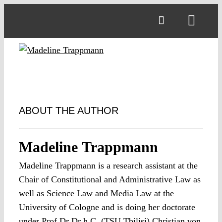
Skip
to
Toggl
content
Navig
ABOUT THE AUTHOR
Madeline Trappmann
Madeline Trappmann is a research assistant at the
Chair of Constitutional and Administrative Law as
well as Science Law and Media Law at the
University of Cologne and is doing her doctorate
under Prof Dr Dr h.C. (TSU Tbilisi) Christian von