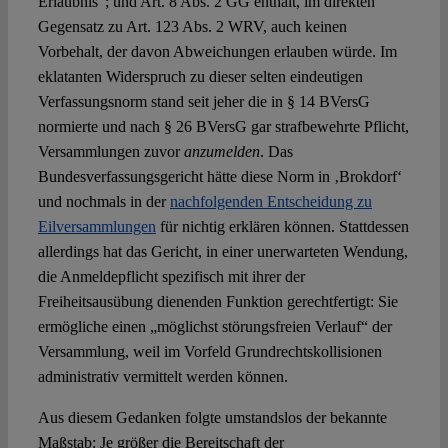
Erlaubnis“; und Art. 8 Abs. 2 GG enthält, im direkten
Gegensatz zu Art. 123 Abs. 2 WRV, auch keinen
Vorbehalt, der davon Abweichungen erlauben würde. Im
eklatanten Widerspruch zu dieser selten eindeutigen
Verfassungsnorm stand seit jeher die in § 14 BVersG
normierte und nach § 26 BVersG gar strafbewehrte Pflicht,
Versammlungen zuvor
anzumelden
. Das
Bundesverfassungsgericht hätte diese Norm in ‚Brokdorf‘
und nochmals in der
nachfolgenden Entscheidung zu
Eilversammlungen
für nichtig erklären können. Stattdessen
allerdings hat das Gericht, in einer unerwarteten Wendung,
die Anmeldepflicht spezifisch mit ihrer der
Freiheitsausübung dienenden Funktion gerechtfertigt: Sie
ermögliche einen „möglichst störungsfreien Verlauf“ der
Versammlung, weil im Vorfeld Grundrechtskollisionen
administrativ vermittelt werden können.
Aus diesem Gedanken folgte umstandslos der bekannte
Maßstab: Je größer die Bereitschaft der