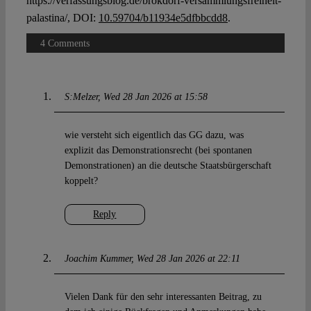
https://verfassungsblog.de/brokdorf-versammlungsfreiheit-
palastina/, DOI:
10.59704/b11934e5dfbbcdd8
.
4 Comments
S:Melzer
Wed 28 Jan 2026 at 15:58
wie versteht sich eigentlich das GG dazu, was
explizit das Demonstrationsrecht (bei spontanen
Demonstrationen) an die deutsche Staatsbürgerschaft
koppelt?
Reply
Joachim Kummer
Wed 28 Jan 2026 at 22:11
Vielen Dank für den sehr interessanten Beitrag, zu