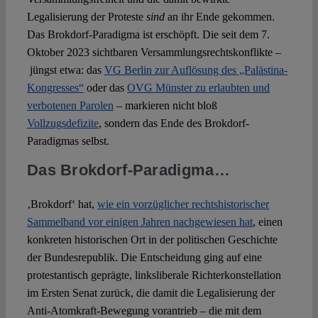
Legalisierung der Proteste
sind
an ihr Ende gekommen.
Das Brokdorf-Paradigma ist erschöpft. Die seit dem 7.
Oktober 2023 sichtbaren Versammlungsrechtskonflikte –
jüngst etwa: das
VG Berlin zur Auflösung des „Palästina-
Kongresses“
oder das
OVG Münster zu erlaubten und
verbotenen Parolen
– markieren nicht bloß
Vollzugsdefizite
, sondern das Ende des Brokdorf-
Paradigmas selbst.
Das Brokdorf-Paradigma…
‚Brokdorf‘ hat,
wie ein vorzüglicher rechtshistorischer
Sammelband vor einigen Jahren nachgewiesen hat
, einen
konkreten historischen Ort in der politischen Geschichte
der Bundesrepublik. Die Entscheidung ging auf eine
protestantisch geprägte, linksliberale Richterkonstellation
im Ersten Senat zurück, die damit die Legalisierung der
Anti-Atomkraft-Bewegung vorantrieb – die mit dem