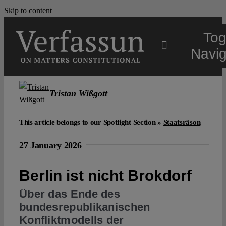
Skip to content
Tog
Navig
Main
Tristan Wißgott
About
This article belongs to our Spotlight Section »
Staatsräson
27 January 2026
Projects
Berlin ist nicht Brokdorf
Open Access
Über das Ende des
bundesrepublikanischen
Authors
Konfliktmodells der