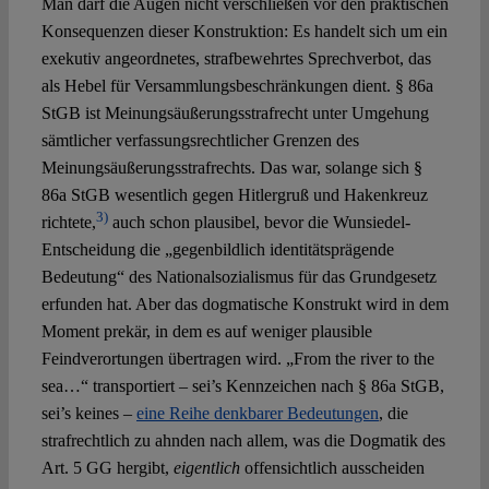
Man darf die Augen nicht verschließen vor den praktischen
Konsequenzen dieser Konstruktion: Es handelt sich um ein
exekutiv angeordnetes, strafbewehrtes Sprechverbot, das
als Hebel für Versammlungsbeschränkungen dient. § 86a
StGB ist Meinungsäußerungsstrafrecht unter Umgehung
sämtlicher verfassungsrechtlicher Grenzen des
Meinungsäußerungsstrafrechts. Das war, solange sich §
86a StGB wesentlich gegen Hitlergruß und Hakenkreuz
3)
richtete,
auch schon plausibel, bevor die Wunsiedel-
Entscheidung die „gegenbildlich identitätsprägende
Bedeutung“ des Nationalsozialismus für das Grundgesetz
erfunden hat. Aber das dogmatische Konstrukt wird in dem
Moment prekär, in dem es auf weniger plausible
Feindverortungen übertragen wird. „From the river to the
sea…“ transportiert – sei’s Kennzeichen nach § 86a StGB,
sei’s keines –
eine Reihe denkbarer Bedeutungen
, die
strafrechtlich zu ahnden nach allem, was die Dogmatik des
Art. 5 GG hergibt,
eigentlich
offensichtlich ausscheiden