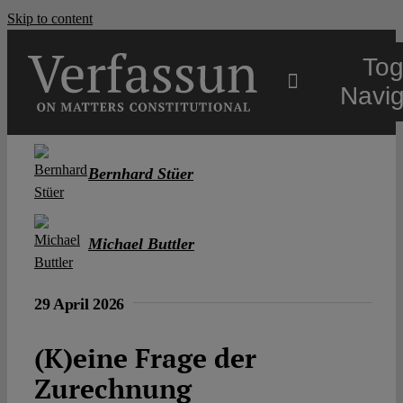
Skip to content
Tog
Navig
Main
Bernhard Stüer
About
Michael Buttler
Projects
29 April 2026
Open Access
(K)eine Frage der
Zurechnung
Authors