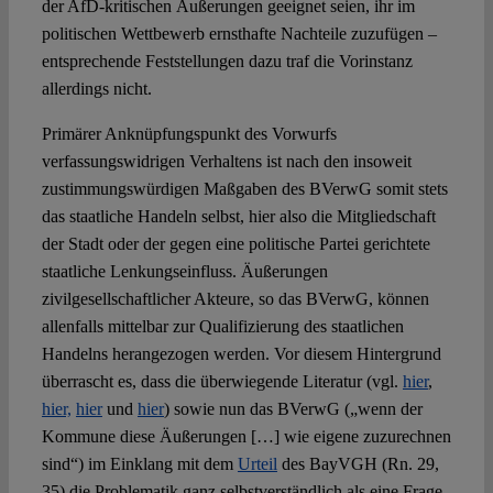
der AfD-kritischen Äußerungen geeignet seien, ihr im
politischen Wettbewerb ernsthafte Nachteile zuzufügen –
entsprechende Feststellungen dazu traf die Vorinstanz
allerdings nicht.
Primärer Anknüpfungspunkt des Vorwurfs
verfassungswidrigen Verhaltens ist nach den insoweit
zustimmungswürdigen Maßgaben des BVerwG somit stets
das staatliche Handeln selbst, hier also die Mitgliedschaft
der Stadt oder der gegen eine politische Partei gerichtete
staatliche Lenkungseinfluss. Äußerungen
zivilgesellschaftlicher Akteure, so das BVerwG, können
allenfalls mittelbar zur Qualifizierung des staatlichen
Handelns herangezogen werden. Vor diesem Hintergrund
überrascht es, dass die überwiegende Literatur (vgl.
hier
,
hier,
hier
und
hier
) sowie nun das BVerwG („wenn der
Kommune diese Äußerungen […] wie eigene zuzurechnen
sind“) im Einklang mit dem
Urteil
des BayVGH (Rn. 29,
35) die Problematik ganz selbstverständlich als eine Frage