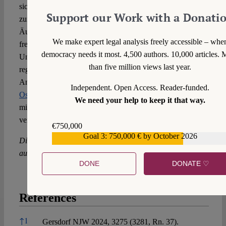
sich „die für die Kläger nachteiligen Folgen dieser Arbeit“
Support our Work with a Donati
zurechnen lassen. Das private Handeln in Form einzelner
Äußerungen kann hingegen nicht zugerechnet werden, was
We make expert legal analysis freely accessible – whe
freilich auch nicht erforderlich ist. Genau diese
democracy needs it most. 4,500 authors. 10,000 articles. 
Unterscheidung geht in der öffentlichen Wahrnehmung
than five million views last year.
regelmäßig verloren. Daher spricht vieles dafür, – wie im
Anschluss an das BVerwG auch das BVerfG in seiner
Independent. Open Access. Reader-funded.
Osho-Entscheidung
– auf die in diesem Kontext
We need your help to keep it that way.
missverständliche Zurechnungsterminologie gänzlich zu
verzichten.
€750,000
Goal 3: 750,000 € by October 2026
€559,159
Die geäußerten Ansichten und Meinungen sind
ausschließlich diejenigen der Autoren.
DONE
DONATE ♡
References
References
↑
1
Gersdorf NJW 2024, 3275 (3281, Rn. 37).