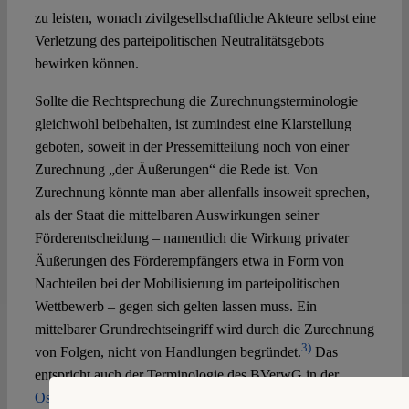
zu leisten, wonach zivilgesellschaftliche Akteure selbst eine
Verletzung des parteipolitischen Neutralitätsgebots
bewirken können.
Sollte die Rechtsprechung die Zurechnungsterminologie
gleichwohl beibehalten, ist zumindest eine Klarstellung
geboten, soweit in der Pressemitteilung noch von einer
Zurechnung „der Äußerungen“ die Rede ist. Von
Zurechnung könnte man aber allenfalls insoweit sprechen,
als der Staat die mittelbaren Auswirkungen seiner
Förderentscheidung – namentlich die Wirkung privater
Äußerungen des Förderempfängers etwa in Form von
Nachteilen bei der Mobilisierung im parteipolitischen
Wettbewerb – gegen sich gelten lassen muss. Ein
mittelbarer Grundrechtseingriff wird durch die Zurechnung
3)
von Folgen, nicht von Handlungen begründet.
Das
entspricht auch der Terminologie des BVerwG in der
Osho-Entscheidung
. In ihr heißt es explizit, der Staat müsse