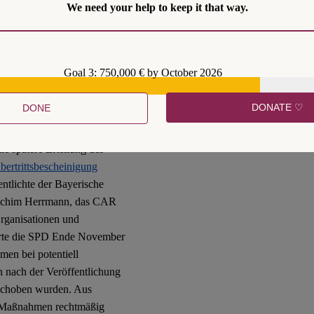
We need your help to keep it that way.
üllt wären. In Baden-
eisung erteilt (
dazu u.a.
ntegriert.
Goal 3: 750,000 € by October 2026
eiteren Bundesländern dar,
tärkt aufenthaltsbeendende
DONATE ♡
DONE
e aller Voraussicht nach
urchgeführte Abschiebungen
,
ie spätere Erteilung des
bertrittsbescheinigung
ntlichte der Bayerische
oachim Herrmann, das CAR
Organisationen und
derte die SPD Ende November
en bei potentiell
n nach der Veröffentlichung
eschoben wurden. Aus
ese Maßnahmen rechtmäßig