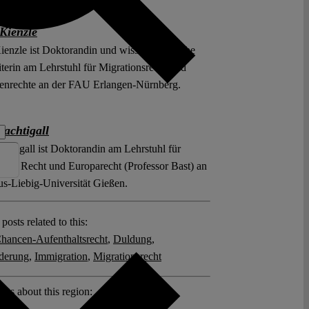
 Kienzle
Kienzle ist Doktorandin und wissenschaftliche
iterin am Lehrstuhl für Migrationsrecht und
nrechte an der FAU Erlangen-Nürnberg.
achtigall
chtigall ist Doktorandin am Lehrstuhl für
iches Recht und Europarecht (Professor Bast) an
tus-Liebig-Universität Gießen.
posts related to this:
hancen-Aufenthaltsrecht
,
Duldung
,
derung
,
Immigration
,
Migrationsrecht
sts about this region:
land