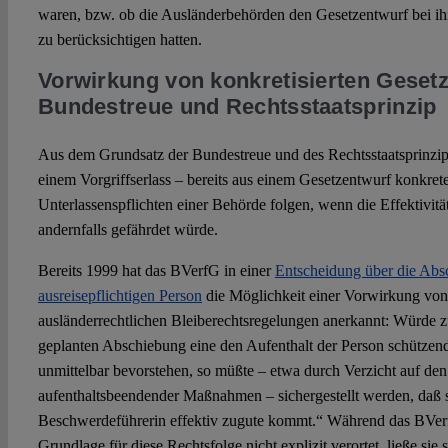
waren, bzw. ob die Ausländerbehörden den Gesetzentwurf bei ih
zu berücksichtigen hatten.
Vorwirkung von konkretisierten Geset
Bundestreue und Rechtsstaatsprinzip
Aus dem Grundsatz der Bundestreue und des Rechtsstaatsprinzi
einem Vorgriffserlass – bereits aus einem Gesetzentwurf konkre
Unterlassenspflichten einer Behörde folgen, wenn die Effektivit
andernfalls gefährdet würde.
Bereits 1999 hat das BVerfG in einer
Entscheidung über die Absc
ausreisepflichtigen Person
die Möglichkeit einer Vorwirkung von
ausländerrechtlichen Bleiberechtsregelungen anerkannt: Würde z
geplanten Abschiebung eine den Aufenthalt der Person schützend
unmittelbar bevorstehen, so müßte – etwa durch Verzicht auf den
aufenthaltsbeendender Maßnahmen – sichergestellt werden, daß s
Beschwerdeführerin effektiv zugute kommt.“ Während das BVerf
Grundlage für diese Rechtsfolge nicht explizit verortet, ließe sie 