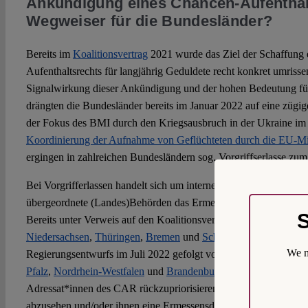
Ankündigung eines Chancen-Aufenthalt
Wegweiser für die Bundesländer?
Bereits im
Koalitionsvertrag
2021 wurde das Ziel der Schaffung 
Aufenthaltsrechts für langjährig Geduldete recht konkret umriss
Signalwirkung dieser Ankündigung und der hohen Bedeutung für 
drängten die Bundesländer bereits im Januar 2022 auf eine züg
der Fokus des BMI durch den Kriegsausbruch in der Ukraine im 
Koordinierung der Aufnahme von Geflüchteten durch die EU-Mit
ergingen in zahlreichen Bundesländern sog. Vorgriffserlasse z
Bei Vorgrifferlassen handelt sich um interne Verwaltungsvorschrif
übergeordnete (Landes)Behörden das Ermessen der ihnen nachg
S
Bereits unter Verweis auf den Koalitionsvertrag wiesen die Lan
Niedersachsen
,
Thüringen
,
Bremen
und
Schleswig-Holstein
– na
We m
Regierungsentwurfs im Juli 2022 gefolgt von den Landesbehörd
Pfalz
,
Nordrhein-Westfalen
und
Brandenburg
– die Ausländerbeh
Adressat*innen des CAR rückzupriorisieren, von aufenthaltsb
abzusehen und/oder ihnen eine Ermessensduldung zu erteilen, we