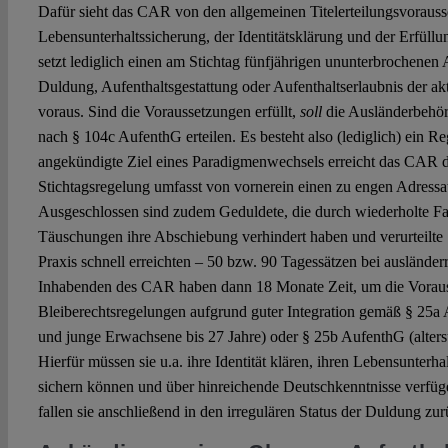
Dafür sieht das CAR von den allgemeinen Titelerteilungsvoraus
Lebensunterhaltssicherung, der Identitätsklärung und der Erfüllu
setzt lediglich einen am Stichtag fünfjährigen ununterbrochenen 
Duldung, Aufenthaltsgestattung oder Aufenthaltserlaubnis der ak
voraus. Sind die Voraussetzungen erfüllt,
soll
die Ausländerbehörd
nach § 104c AufenthG erteilen. Es besteht also (lediglich) ein R
angekündigte Ziel eines Paradigmenwechsels erreicht das CAR dam
Stichtagsregelung umfasst von vornerein einen zu engen Adressa
Ausgeschlossen sind zudem Geduldete, die durch wiederholte F
Täuschungen ihre Abschiebung verhindert haben und verurteilte S
Praxis schnell erreichten – 50 bzw. 90 Tagessätzen bei ausländerr
Inhabenden des CAR haben dann 18 Monate Zeit, um die Vorau
Bleiberechtsregelungen aufgrund guter Integration gemäß § 25a 
und junge Erwachsene bis 27 Jahre) oder § 25b AufenthG (alters
Hierfür müssen sie u.a. ihre Identität klären, ihren Lebensunterh
sichern können und über hinreichende Deutschkenntnisse verfügen
fallen sie anschließend in den irregulären Status der Duldung zur