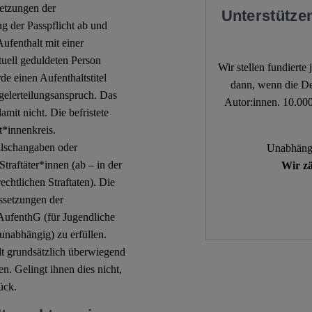
setzungen der
Unterstützen
ng der Passpflicht ab und
Aufenthalt mit einer
tuell geduldeten Person
Wir stellen fundierte
e einen Aufenthaltstitel
dann, wenn die De
egelerteilungsanspruch. Das
Autor:innen. 10.000
it nicht. Die befristete
t*innenkreis.
alschangaben oder
Unabhängi
traftäter*innen (ab – in der
Wir zä
echtlichen Straftaten). Die
ssetzungen der
AufenthG (für Jugendliche
unabhängig) zu erfüllen.
alt grundsätzlich überwiegend
. Gelingt ihnen dies nicht,
ück.