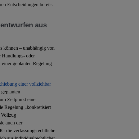
ren Entscheidungen bereits
zentwürfen aus
ps können – unabhängig von
te Handlungs- oder
ät einer geplanten Regelung
hiebung einer vollziehbar
 geplanten
um Zeitpunkt einer
e Regelung „konkretisiert
 Vollzug
ie auch der
G die verfassungsrechtliche
sich aus individualrechtlicher