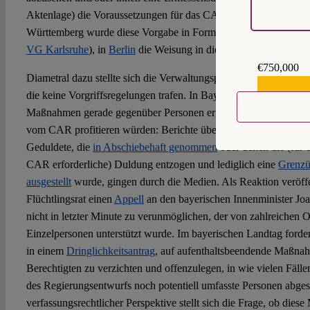
Aktenlage) die Voraussetzungen für das CAR voraussichtlich erf
Württemberg wurde diese Vorgabe in Form einer mündlichen Anw
VG Karlsruhe
), in
Berlin
die Weisung in die Verfahrenshinweise i
€750,000
Diametral dazu stellte sich die Verwaltungspraxis in den sechs w
€559,159
die keine Vorgriffsregelungen trafen. In Bayern etwa sollen vers
Maßnahmen gerade gegenüber Personen ergriffen worden sein, di
vom CAR profitieren würden: Berichte über
eingeleitete oder d
Geduldete, die
in Abschiebehaft genommen
oder denen die (für d
CAR erforderliche) Duldung entzogen und lediglich eine
Grenzü
ausgestellt
wurde, gingen durch die Medien. Als Reaktion veröffe
Flüchtlingsrat einen
Appell
an den bayerischen Innenminister J
nicht in letzter Minute zu verunmöglichen, der von zahlreichen 
Einzelpersonen unterstützt wurde. Im bayerischen Landtag for
in einem
Dringlichkeitsantrag
, auf aufenthaltsbeendende Maßnahm
Berechtigten zu verzichten und offenzulegen, in wie vielen Fälle
des Regierungsentwurfs noch potentiell umfasste Personen abg
verfassungsrechtlicher Perspektive stellt sich die Frage, ob di