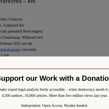
srechts – ein
eines Chancen-
en. Aufgrund der
die potentiell Berechtigten
ige Umsetzung. Während sich
Februar 2022 auf die
gliedsstaaten
verschob,
um CAR.
ten, mittels derer
eordneten Behörden lenken.
upport our Work with a Donati
desbehörden von
ch Veröffentlichung des
ake expert legal analysis freely accessible – when democracy needs it 
en in
Hessen
,
Rheinland-
4,500 authors. 10,000 articles. More than five million views last year.
örden an, voraussichtliche
eendenden Maßnahmen
Independent. Open Access. Reader-funded.
nn (nach derzeitiger