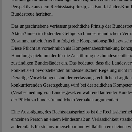
Perspektive aus dem Rechtsstaatsprinzip, als Bund-Länder-Konfl
Bundestreue herleiten.
Das ungeschriebene verfassungsrechtliche Prinzip der Bundestreue
Akteur*innen im föderalen Gefüge zu bundesfreundlichem Verha
Zusammenarbeit. Aus ihm folgt eine Kooperationspflicht zwisc
Diese Pflicht ist vornehmlich als Kompetenzbeschränkung konzipi
Handlungsspielraum der für die Ausführung des bundesrechtlich
zuständigen Bundesländer ein. Das bedeutet, dass die Landesverw
konkretisiert bevorstehenden bundesdeutschen Regelung nicht im
Derartige Vorwirkungen sind der verfassungsrechtlichen Logik ni
konkurrierenden Gesetzgebung wird bei der zeitlichen Kompet
(Verabschiedung von Landesgesetzen während laufender Bundes
der Pflicht zu bundesfreundlichem Verhalten argumentiert.
Eine Ausprägung des Rechtsstaatsprinzips ist die Rechtssicherheit
einzelnen Person an einem Mindestmaß an Verlässlichkeit staatli
anderenfalls für sie unvorhersehbar und willkürlich erscheinen w