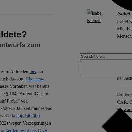
Isabel
Isabel 
Mitarbe
ldete?
Mensche
entwurfs zum
Rhea N
Rhea Na
Öffentl
. zum Aktuellen
hier
, zu
der Jus
 auch das sog.
Chancen-
ieses Vorhaben war bereits
ene § 104c AufenthG sieht
Explore 
auf Probe“ vor.
CAR
,
C
Oktober 2022 seit mindestens
Einwan
gsweise
knapp 140.000
r 2022) wegen Verzögerungen
Other po
n, außerdem wird das CAR
Deutsch