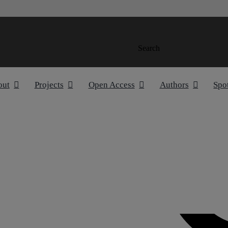
Search
out
Projects
Open Access
Authors
Spo