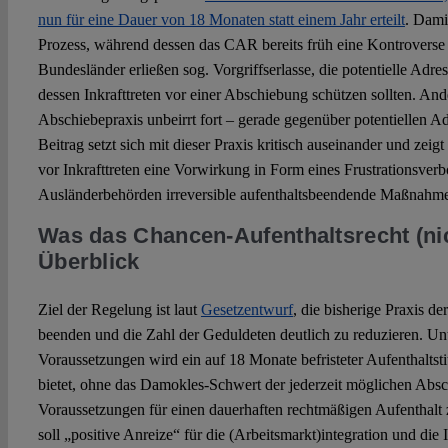
nun für eine Dauer von 18 Monaten statt einem Jahr erteilt
. Dami
Prozess, während dessen das CAR bereits früh eine Kontroverse 
Bundesländer erließen sog. Vorgriffserlasse, die potentielle Adr
dessen Inkrafttreten vor einer Abschiebung schützen sollten. And
Abschiebepraxis unbeirrt fort – gerade gegenüber potentiellen A
Beitrag setzt sich mit dieser Praxis kritisch auseinander und zeig
vor Inkrafttreten eine Vorwirkung in Form eines Frustrationsverbo
Ausländerbehörden irreversible aufenthaltsbeendende Maßnahme
Was das Chancen-Aufenthaltsrecht (nich
Überblick
Ziel der Regelung ist laut
Gesetzentwurf
, die bisherige Praxis d
beenden und die Zahl der Geduldeten deutlich zu reduzieren. Unt
Voraussetzungen wird ein auf 18 Monate befristeter Aufenthaltstit
bietet, ohne das Damokles-Schwert der jederzeit möglichen Abs
Voraussetzungen für einen dauerhaften rechtmäßigen Aufenthalt 
soll „positive Anreize“ für die (Arbeitsmarkt)integration und die 