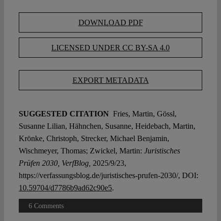
DOWNLOAD PDF
LICENSED UNDER CC BY-SA 4.0
EXPORT METADATA
SUGGESTED CITATION
Fries, Martin, Gössl,
Susanne Lilian, Hähnchen, Susanne, Heidebach, Martin,
Krönke, Christoph, Strecker, Michael Benjamin,
Wischmeyer, Thomas; Zwickel, Martin:
Juristisches
Prüfen 2030, VerfBlog,
2025/9/23,
https://verfassungsblog.de/juristisches-prufen-2030/, DOI:
10.59704/d7786b9ad62c90e5
.
6 Comments