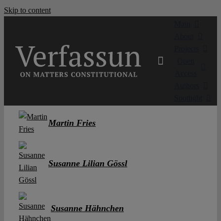
Skip to content
Main
About
Projects
Open
Access
Authors
Spotlight
Martin Fries
Susanne Lilian Gössl
Susanne Hähnchen