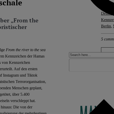
schale
Explore 
Deutsch
über „From the
Kennzei
oristischer
Berlin
,
5 comm
olge
From the river to the sea
nem Kennzeichen der Hamas
ns von Kennzeichen
rurteilt. Auf den ersten
uf Instagram und Tiktok
istischen Terrororganisation,
ebenden Menschen geplant,
etötet, über 5.400
iseln verschleppt hat.
l hinaus: Die von der
inalisierung der mehrdeutigen