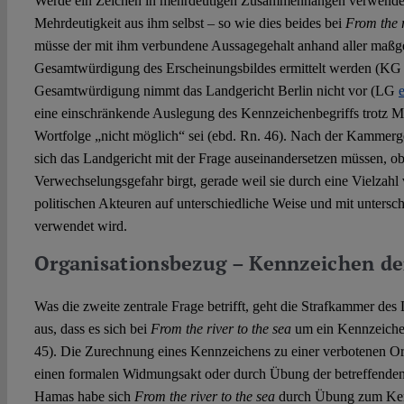
Werde ein Zeichen in mehrdeutigen Zusammenhängen verwendet 
Mehrdeutigkeit aus ihm selbst – so wie dies beides bei
From the r
müsse der mit ihm verbundene Aussagegehalt anhand aller maßg
Gesamtwürdigung des Erscheinungsbildes ermittelt werden (KG e
Gesamtwürdigung nimmt das Landgericht Berlin nicht vor (LG
eine einschränkende Auslegung des Kennzeichenbegriffs trotz M
Wortfolge „nicht möglich“ sei (ebd. Rn. 46). Nach der Kammerge
sich das Landgericht mit der Frage auseinandersetzen müssen, ob
Verwechselungsgefahr birgt, gerade weil sie durch eine Vielzah
politischen Akteuren auf unterschiedliche Weise und mit unters
verwendet wird.
Organisationsbezug – Kennzeichen d
Was die zweite zentrale Frage betrifft, geht die Strafkammer des
aus, dass es sich bei
From the river to the sea
um ein Kennzeiche
45). Die Zurechnung eines Kennzeichens zu einer verbotenen O
einen formalen Widmungsakt oder durch Übung der betreffenden 
Hamas habe sich
From the river to the sea
durch Übung zum Ken