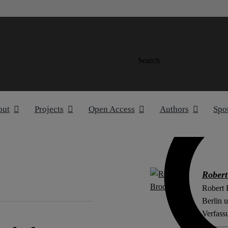
Search
out
Projects
Open Access
Authors
Spo
Robert
Robert 
Berlin 
Verfass