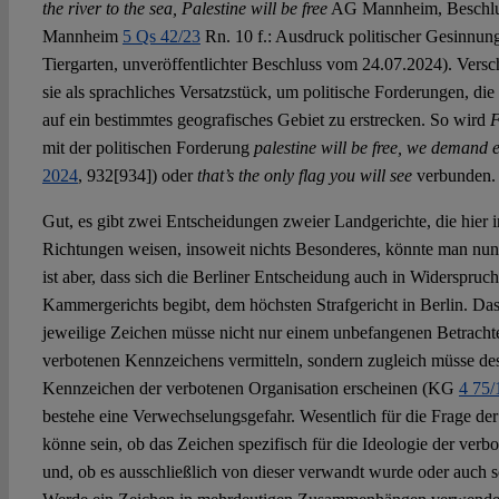
the river to the sea, Palestine will be free
AG Mannheim, Beschlu
Mannheim
5 Qs 42/23
Rn. 10 f.: Ausdruck politischer Gesinnung
Tiergarten, unveröffentlichter Beschluss vom 24.07.2024). Vers
sie als sprachliches Versatzstück, um politische Forderungen, die i
auf ein bestimmtes geografisches Gebiet zu erstrecken. So wird
F
mit der politischen Forderung
palestine will be free, we demand e
2024
, 932[934]) oder
that’s the only flag you will see
verbunden.
Gut, es gibt zwei Entscheidungen zweier Landgerichte, die hier i
Richtungen weisen, insoweit nichts Besonderes, könnte man n
ist aber, dass sich die Berliner Entscheidung auch in Widerspru
Kammergerichts begibt, dem höchsten Strafgericht in Berlin. Da
jeweilige Zeichen müsse nicht nur einem unbefangenen Betracht
verbotenen Kennzeichens vermitteln, sondern zugleich müsse de
Kennzeichen der verbotenen Organisation erscheinen (KG
4 75/
bestehe eine Verwechselungsgefahr. Wesentlich für die Frage d
könne sein, ob das Zeichen spezifisch für die Ideologie der verb
und, ob es ausschließlich von dieser verwandt wurde oder auch so