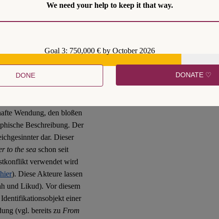
We need your help to keep it that way.
chenbegriff einschränkend,
eiheit, auszulegen (Rn. 42).
rwendet werde, auch wenn
n Organisation erfolge, sei
Goal 3: 750,000 € by October 2026
nde seien erst im Rahmen
e nicht gegen den
DONATE ♡
DONE
zeichens im Sinne des § 86a
lhafte Wendung, den bloßen
aphische Beschreibung. Der
eichgesinnter dar. Dieser
r to the sea
schon seit
tkonflikt verwendet wird
hier
). Diese Akteure lassen
tah und Likud). Vor diesem
 Identifikationsobjekt einer
ung (vgl. bereits zu
From