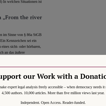
3) In welchen Situationen ist
 „From the river
hen im Sinne von § 86a StGB
: Ein Kennzeichen sei ein
 eines sicht- oder hörbaren,
ich an das äußere
nformationsgehalt
erweis auf MüKo-
nnt einige Beispiele, was ein
upport our Work with a Donati
rolen und Grußformen, § 86a
ucksformen politischer
ake expert legal analysis freely accessible – when democracy needs it 
 des Kennzeichenbegriffs
4,500 authors. 10,000 articles. More than five million views last year.
r Anhänger einer bestimmten
Independent. Open Access. Reader-funded.