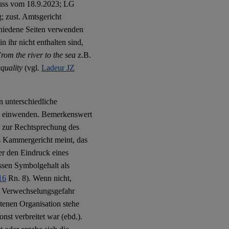
ss vom 18.9.2023; LG
; zust. Amtsgericht
chiedene Seiten verwenden
n ihr nicht enthalten sind,
rom the river to the sea
z.B.
quality
(vgl.
Ladeur JZ
n unterschiedliche
un einwenden. Bemerkenswert
ch zur Rechtsprechung des
s Kammergericht meint, das
er den Eindruck eines
ssen Symbolgehalt als
16
Rn. 8). Wenn nicht,
er Verwechselungsgefahr
otenen Organisation stehe
nst verbreitet war (ebd.).