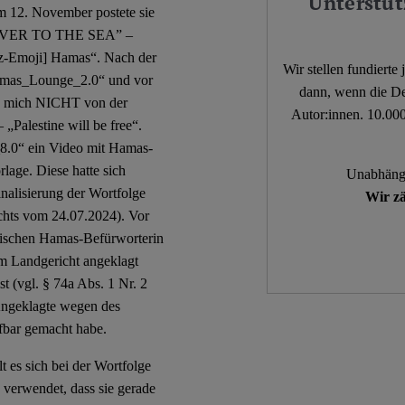
Unterstüt
 12. November postete sie
 RIVER TO THE SEA” –
-Emoji] Hamas“. Nach der
Wir stellen fundierte
Hamas_Lounge_2.0“ und vor
dann, wenn die De
e mich NICHT von der
Autor:innen. 10.000
„Palestine will be free“.
_8.0“ ein Video mit Hamas-
rlage. Diese hatte sich
Unabhängi
inalisierung der Wortfolge
Wir zä
ichts vom 24.07.2024). Vor
netischen Hamas-Befürworterin
m Landgericht angeklagt
st (vgl. § 74a Abs. 1 Nr. 2
Angeklagte wegen des
fbar gemacht habe.
t es sich bei der Wortfolge
verwendet, dass sie gerade