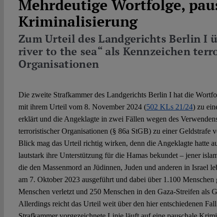
Mehrdeutige Wortfolge, pau
Kriminalisierung
Zum Urteil des Landgerichts Berlin I 
river to the sea“ als Kennzeichen terr
Organisationen
Die zweite Strafkammer des Landgerichts Berlin I hat die Wortf
mit ihrem Urteil vom 8. November 2024 (
502 KLs 21/24
) zu ei
erklärt und die Angeklagte in zwei Fällen wegen des Verwende
terroristischer Organisationen (§ 86a StGB) zu einer Geldstrafe ve
Blick mag das Urteil richtig wirken, denn die Angeklagte hatte a
lautstark ihre Unterstützung für die Hamas bekundet – jener islam
die den Massenmord an Jüdinnen, Juden und anderen in Israel l
am 7. Oktober 2023 ausgeführt und dabei über 1.100 Menschen g
Menschen verletzt und 250 Menschen in den Gaza-Streifen als Ge
Allerdings reicht das Urteil weit über den hier entschiedenen Fal
Strafkammer vorgezeichnete Linie läuft auf eine pauschale Krim