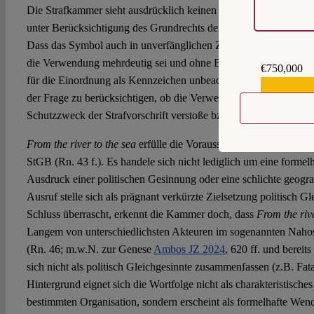
Die Strafkammer sieht ausdrücklich keinen Anlass, den Kennzei
unter Berücksichtigung des Grundrechts der Meinungsäußerungsfr
Dass das Symbol auch in unverfänglichen Zusammenhängen ve
die Verwendung mehrdeutig sei und ohne Bezug zu der verbotene
€750,000
für die Einordnung als Kennzeichen unbeachtlich. Solche Umstä
€559,159
der Frage zu berücksichtigen, ob die Verwendung ausnahmsweis
Schutzzweck der Strafvorschrift verstoße bzw. sozialadäquat sei.
From the river to the sea
erfülle die Voraussetzungen eines Kenn
StGB (Rn. 43 f.). Es handele sich nicht lediglich um eine forme
Ausdruck einer politischen Gesinnung oder eine schlichte geogr
Ausruf stelle sich als prägnant verkürzte Zielsetzung politisch Gl
Schluss überrascht, erkennt die Kammer doch, dass
From the rive
Langem von unterschiedlichsten Akteuren im sogenannten Nahos
(Rn. 46; m.w.N. zur Genese
Ambos JZ 2024
, 620 ff. und bereits
sich nicht als politisch Gleichgesinnte zusammenfassen (z.B. Fa
Hintergrund eignet sich die Wortfolge nicht als charakteristisches
bestimmten Organisation, sondern erscheint als formelhafte Wend