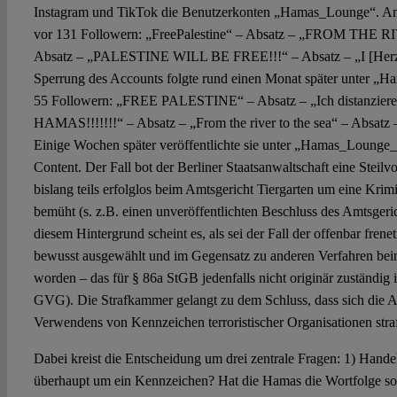
Instagram und TikTok die Benutzerkonten „Hamas_Lounge“. Am
vor 131 Followern: „FreePalestine“ – Absatz – „FROM THE
Absatz – „PALESTINE WILL BE FREE!!!“ – Absatz – „I [Herz
Sperrung des Accounts folgte rund einen Monat später unter „
55 Followern: „FREE PALESTINE“ – Absatz – „Ich distanzier
HAMAS!!!!!!!“ – Absatz – „From the river to the sea“ – Absatz – 
Einige Wochen später veröffentlichte sie unter „Hamas_Lounge
Content. Der Fall bot der Berliner Staatsanwaltschaft eine Steilvo
bislang teils erfolglos beim Amtsgericht Tiergarten um eine Krim
bemüht (s. z.B. einen unveröffentlichten Beschluss des Amtsger
diesem Hintergrund scheint es, als sei der Fall der offenbar fre
bewusst ausgewählt und im Gegensatz zu anderen Verfahren bei
worden – das für § 86a StGB jedenfalls nicht originär zuständig i
GVG). Die Strafkammer gelangt zu dem Schluss, dass sich die 
Verwendens von Kennzeichen terroristischer Organisationen stra
Dabei kreist die Entscheidung um drei zentrale Fragen: 1) Handel
überhaupt um ein Kennzeichen? Hat die Hamas die Wortfolge so 