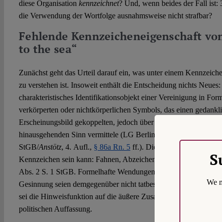
diese Organisation
kennzeichnet
? Und, wenn beides der Fall ist: 
die Verwendung der Wortfolge ausnahmsweise nicht strafbar?
Fehlende Kennzeicheneigenschaft von
to the sea“
Zunächst geht das Urteil darauf ein, was unter einem Kennzeic
zu verstehen ist. Insoweit enthält die Entscheidung nichts Neues
charakteristisches Identifikationsobjekt einer Vereinigung in Form
verkörperten oder nichtkörperlichen Symbols, das einen gedankl
Erscheinungsbild gekoppelten, jedoch über dessen eigentlichen I
hinausgehenden Sinn vermittele (LG Berlin
a.a.O.
Rn. 41 mit V
StGB/
Anstötz
, 4. Aufl.,
§ 86a Rn. 5
ff.). Die Vorschrift selbst ne
S
Kennzeichen sein kann: Fahnen, Abzeichen, Uniformstücke, Pa
Abs. 2 S. 1 StGB. Formelhafte Wendungen und allgemeine Ausdr
We m
Gesinnung seien demgegenüber nicht tatbestandsmäßig. Merkmal
sei die Hinweisfunktion auf die äußere Zusammengehörigkeit de
politischen Auffassung.