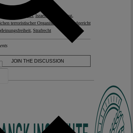
posts related to this:
land
,
Gaza
,
Israel
,
Israel-Hamas-Krieg
,
chen terroristischer Organisationen
,
Landgericht
Meinungsfreiheit
,
Strafrecht
ents
JOIN THE DISCUSSION