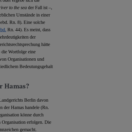
oder ergebe sich die
iver to the sea
der Fall ist –,
eblichen Umstände in einer
bd. Rn. 8). Eine solche
ebd.
Rn. 44). Es meint, dass
ehrdeutigkeiten der
richtsrechtsprechung hätte
 die Wortfolge eine
l von Organisationen und
chiedlichem Bedeutungsgehalt
er Hamas?
 Landgerichts Berlin davon
n der Hamas handele (Rn.
rganisation könne durch
Organisation erfolgen. Die
nzeichen gemacht.