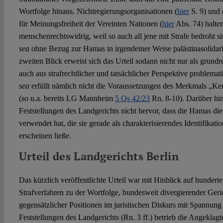
Wortfolge hinaus. Nichtregierungsorganisationen (
hier
S. 9) und 
für Meinungsfreiheit der Vereinten Nationen (
hier
Abs. 74) halten
menschenrechtswidrig, weil so auch all jene mit Strafe bedroht s
sea
ohne Bezug zur Hamas in irgendeiner Weise palästinasolida
zweiten Blick erweist sich das Urteil sodann nicht nur als grundr
auch aus strafrechtlicher und tatsächlicher Perspektive problemat
sea
erfüllt nämlich nicht die Voraussetzungen des Merkmals „K
(so u.a. bereits LG Mannheim
5 Qs 42/23
Rn. 8-10). Darüber hin
Feststellungen des Landgerichts nicht hervor, dass die Hamas die
verwendet hat, die sie gerade als charakterisierendes Identifikati
erscheinen ließe.
Urteil des Landgerichts Berlin
Das kürzlich veröffentlichte Urteil war mit Hinblick auf hundert
Strafverfahren zu der Wortfolge, bundesweit divergierender Ger
gegensätzlicher Positionen im juristischen Diskurs mit Spannun
Feststellungen des Landgerichts (Rn. 3 ff.) betrieb die Angekla