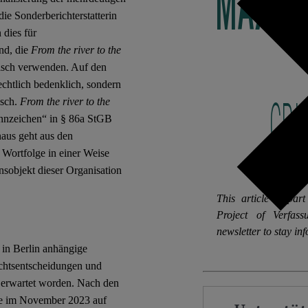
die Sonderberichterstatterin
 dies für
ind, die
From the river to the
risch verwenden. Auf den
echtlich bedenklich, sondern
isch.
From the river to the
ennzeichen“ in § 86a StGB
aus geht aus den
 Wortfolge in einer Weise
onsobjekt dieser Organisation
This article is pa
Project of Verfas
newsletter to stay in
e in Berlin anhängige
ichtsentscheidungen und
g erwartet worden. Nach den
gte im November 2023 auf