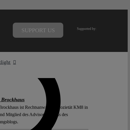
Supported by:
SUPPORT US
tlight
 Brockhaus
Brockhaus ist Rechtsanwalt der Sozietät KM8 in
und Mitglied des Advisory Boards des
ungsblogs.