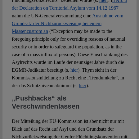
Flüchtlingsvölkerrechts“ bedeuten würde (s.
hier
). I
n Art. 3
der Declaration on Territorial Asylum vom 14.12.1967
nahm die UN-Generalversammlung eine
Ausnahme vom
Grundsatz der Nichtzurückweisung bei einem
Massenzustrom an
(“Exception may be made to the
foregoing principle only for overriding reasons of national
security or in order to safeguard the population, as in the
case of a mass influx of persons). Diese Einschränkung des
Asylrechts wurde im Laufe der neunziger Jahre durch die
EGMR-Judikatur beseitigt (s.
hier
). Thym sieht in der
Kommissionsmitteilung zu Recht eine „Trendumkehr“, in
der das Schutzniveau abnimmt (s.
hier
).
„Pushbacks“ als
Verschwindenlassen
Der Mitteilung der EU-Kommission ist aber nicht nur mit
Blick auf das Recht auf Asyl und den Grundsatz der
Nichtzurückweisung der Genfer Flüchtlingskonvention mit