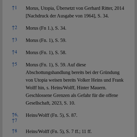
References
↑
1
Morus, Utopia, Übersetzt von Gerhard Ritter, 2014
[Nachdruck der Ausgabe von 1964], S. 34.
↑
2
Morus (Fn 1.), S. 34.
↑
3
Morus (Fn. 1), S. 59.
↑
4
Morus (Fn. 1), S. 58.
↑
5
Morus (Fn. 1), S. 59. Auf diese
Abschottungshandlung bereits bei der Gründung
von Utopia weisen bereits Volker Heins und Frank
Wolff hin, s. Heins/Wolff, Hinter Mauern.
Geschlossene Grenzen als Gefahr für die offene
Gesellschaft, 2023, S. 10.
↑
6,
Heins/Wolff (Fn. 5), S. 87.
↑
7
↑
8
Heins/Wolff (Fn. 5), S. 7 ff.; 11 ff.