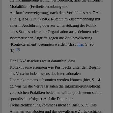
die Inkriminierung ist nicht erforderlich, dass die einzelnen
Modalitäten (Freiheitsberaubung und
Auskunftsverweigerung) nach dem Vorbild des Art. 7 Abs.
1 lit. i), Abs. 2 lit. i) IStGH-Statut im Zusammenhang mit
einer in Ausführung oder zur Unterstützung der Politik
eines Staates oder einer Organisation ausgedehnten oder
systematischen Angriffs gegen die Zivilbevölkerung
(Kontextelement) begangen werden (dazu
hier
, S. 96
13)
ff.).
Der UN-Ausschuss weist daraufhin, dass
Kollektivausweisungen wie Pushbacks unter den Begriff
des Verschwindenlassens des Internationalen
Übereinkommens subsumiert werden können (hier, S. 14
f.), was für die Vertragsstaaten die Inkriminierungspflicht
von solchen Praktiken bedeuten würde (auch wenn sie nur
sporadisch erfolgen). Auf die Dauer der
Freiheitsentziehung kommt es nicht an (hier, S. 7). Das
Anhalten von Booten und das gewaltsame Zurückschicken