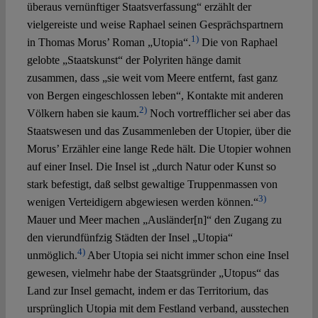
Spotlight
überaus vernünftiger Staatsverfassung“ erzählt der
vielgereiste und weise Raphael seinen Gesprächspartnern
1)
in Thomas Morus’ Roman „Utopia“.
Die von Raphael
gelobte „Staatskunst“ der Polyriten hänge damit
zusammen, dass „sie weit vom Meere entfernt, fast ganz
von Bergen eingeschlossen leben“, Kontakte mit anderen
2)
Völkern haben sie kaum.
Noch vortrefflicher sei aber das
Staatswesen und das Zusammenleben der Utopier, über die
Morus’ Erzähler eine lange Rede hält. Die Utopier wohnen
auf einer Insel. Die Insel ist „durch Natur oder Kunst so
stark befestigt, daß selbst gewaltige Truppenmassen von
3)
wenigen Verteidigern abgewiesen werden können.“
Mauer und Meer machen „Ausländer[n]“ den Zugang zu
den vierundfünfzig Städten der Insel „Utopia“
4)
unmöglich.
Aber Utopia sei nicht immer schon eine Insel
gewesen, vielmehr habe der Staatsgründer „Utopus“ das
Land zur Insel gemacht, indem er das Territorium, das
ursprünglich Utopia mit dem Festland verband, ausstechen