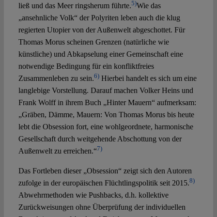
5)
ließ und das Meer ringsherum führte.
Wie das
„ansehnliche Volk“ der Polyriten leben auch die klug
regierten Utopier von der Außenwelt abgeschottet. Für
Thomas Morus scheinen Grenzen (natürliche wie
künstliche) und Abkapselung einer Gemeinschaft eine
notwendige Bedingung für ein konfliktfreies
6)
Zusammenleben zu sein.
Hierbei handelt es sich um eine
langlebige Vorstellung. Darauf machen Volker Heins und
Frank Wolff in ihrem Buch „Hinter Mauern“ aufmerksam:
„Gräben, Dämme, Mauern: Von Thomas Morus bis heute
lebt die Obsession fort, eine wohlgeordnete, harmonische
Gesellschaft durch weitgehende Abschottung von der
7)
Außenwelt zu erreichen.“
Das Fortleben dieser „Obsession“ zeigt sich den Autoren
8)
zufolge in der europäischen Flüchtlingspolitik seit 2015.
Abwehrmethoden wie Pushbacks, d.h. kollektive
Zurückweisungen ohne Überprüfung der individuellen