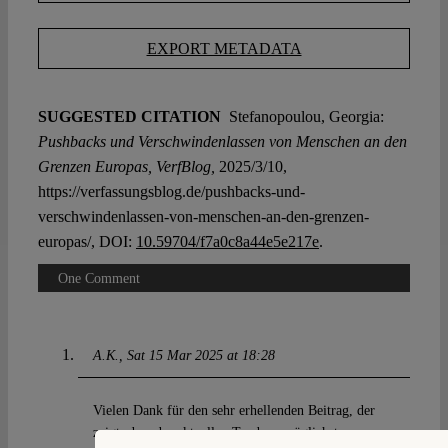
EXPORT METADATA
SUGGESTED CITATION
Stefanopoulou, Georgia:
Pushbacks und Verschwindenlassen von Menschen an den
Grenzen Europas, VerfBlog,
2025/3/10,
https://verfassungsblog.de/pushbacks-und-
verschwindenlassen-von-menschen-an-den-grenzen-
europas/, DOI:
10.59704/f7a0c8a44e5e217e
.
One Comment
A.K.
Sat 15 Mar 2025 at 18:28
Vielen Dank für den sehr erhellenden Beitrag, der
zeigt, dass der aktuellen Tendenz möglichst