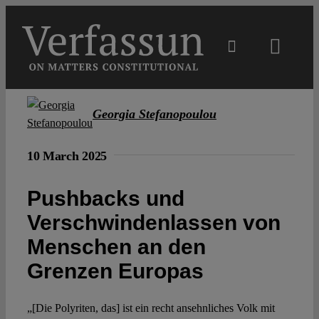
Skip
to
content
Toggl
Navig
Main
Georgia Stefanopoulou
About
10 March 2025
Projects
Pushbacks und
Verschwindenlassen von
Open Access
Menschen an den
Grenzen Europas
Authors
„[Die Polyriten, das] ist ein recht ansehnliches Volk mit