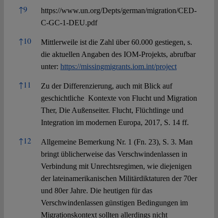
↑
9
https://www.un.org/Depts/german/migration/CED-
C-GC-1-DEU.pdf
↑
10
Mittlerweile ist die Zahl über 60.000 gestiegen, s.
die aktuellen Angaben des IOM-Projekts, abrufbar
unter:
https://missingmigrants.iom.int/project
↑
11
Zu der Differenzierung, auch mit Blick auf
geschichtliche Kontexte von Flucht und Migration
Ther, Die Außenseiter. Flucht, Flüchtlinge und
Integration im modernen Europa, 2017, S. 14 ff.
↑
12
Allgemeine Bemerkung Nr. 1 (Fn. 23), S. 3. Man
bringt üblicherweise das Verschwindenlassen in
Verbindung mit Unrechtsregimen, wie diejenigen
der lateinamerikanischen Militärdiktaturen der 70er
und 80er Jahre. Die heutigen für das
Verschwindenlassen günstigen Bedingungen im
Migrationskontext sollten allerdings nicht