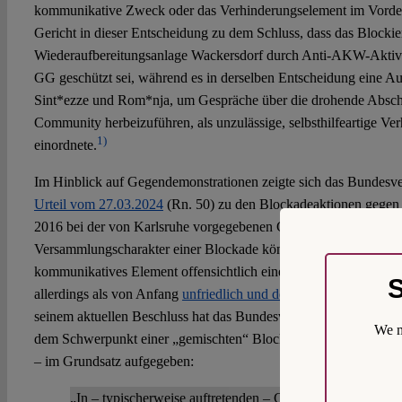
kommunikative Zweck oder das Verhinderungselement im Vorder
Gericht in dieser Entscheidung zu dem Schluss, dass das Blockie
Wiederaufbereitungsanlage Wackersdorf durch Anti-AKW-Aktivis
GG geschützt sei, während es in derselben Entscheidung eine A
Sint*ezze und Rom*nja, um Gespräche über die drohende Abschi
Community herbeizuführen, als unzulässige, selbsthilfeartige V
1)
einordnete.
Im Hinblick auf Gegendemonstrationen zeigte sich das Bundesve
Urteil vom 27.03.2024
(Rn. 50) zu den Blockadeaktionen gegen
2016 bei der von Karlsruhe vorgegebenen Gesamtschau zurückh
Versammlungscharakter einer Blockade könne nur dann verneint
kommunikatives Element offensichtlich einen bloßen Vorwand dar
S
allerdings als von Anfang
unfriedlich und deshalb nicht von Art
seinem aktuellen Beschluss hat das Bundesverfassungsgericht nu
We m
dem Schwerpunkt einer „gemischten“ Blockadeaktion – jedenfa
– im Grundsatz aufgegeben:
„In – typischerweise auftretenden – Gemengelagen, in de