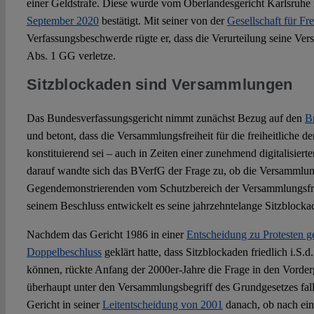
einer Geldstrafe. Diese wurde vom Oberlandesgericht Karlsruhe
September 2020
bestätigt. Mit seiner von der
Gesellschaft für Fre
Verfassungsbeschwerde rügte er, dass die Verurteilung seine Ver
Abs. 1 GG verletze.
Sitzblockaden sind Versammlungen
Das Bundesverfassungsgericht nimmt zunächst Bezug auf den
B
und betont, dass die Versammlungsfreiheit für die freiheitliche 
konstituierend sei – auch in Zeiten einer zunehmend digitalisierte
darauf wandte sich das BVerfG der Frage zu, ob die Versammlu
Gegendemonstrierenden vom Schutzbereich der Versammlungsfrei
seinem Beschluss entwickelt es seine jahrzehntelange Sitzblock
Nachdem das Gericht 1986 in einer
Entscheidung zu Protesten
Doppelbeschluss
geklärt hatte, dass Sitzblockaden friedlich i.S.d
können, rückte Anfang der 2000er-Jahre die Frage in den Vorde
überhaupt unter den Versammlungsbegriff des Grundgesetzes falle
Gericht in seiner
Leitentscheidung von 2001
danach, ob nach ei