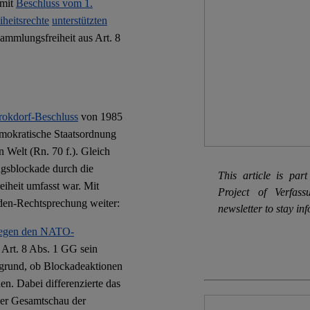
 mit
Beschluss vom 1.
iheitsrechte
unterstützten
sammlungsfreiheit aus Art. 8
rokdorf-Beschluss
von 1985
demokratische Staatsordnung
n Welt (Rn. 70 f.). Gleich
ngsblockade durch die
This article is pa
heit umfasst war. Mit
Project of Verfas
aden-Rechtsprechung weiter:
newsletter to stay in
 gegen den NATO-
. Art. 8 Abs. 1 GG sein
rgrund, ob Blockadeaktionen
n. Dabei differenzierte das
ner Gesamtschau der