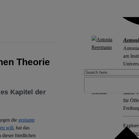
Anton
Antonia
am Insti
hen Theorie
Universi
Jakob
es Kapitel der
Jakob Wa
für Öff
Freibur
gegen die
geplante
Explore 
ren will
, hat das
Sitzblo
 dieser friedlichen