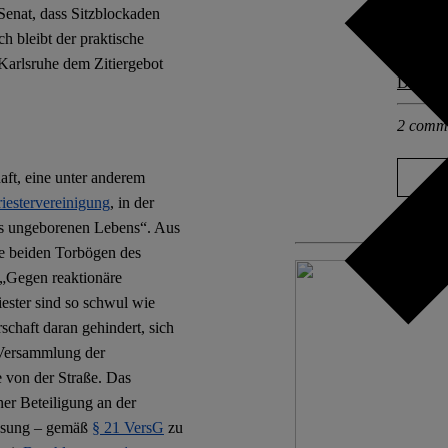
Versamm
 Senat, dass Sitzblockaden
h bleibt der praktische
Other po
Karlsruhe dem Zitiergebot
Deutsch
2 comm
aft, eine unter anderem
riestervereinigung
, in der
s ungeborenen Lebens“. Aus
ie beiden Torbögen des
e „Gegen reaktionäre
ester sind so schwul wie
chaft daran gehindert, sich
 Versammlung der
e von der Straße. Das
ner Beteiligung an der
lösung – gemäß
§ 21 VersG
zu