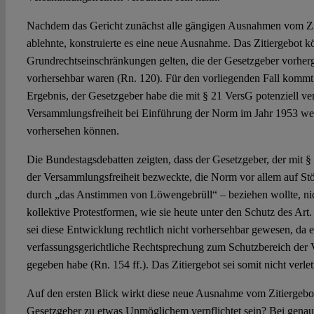
Nachdem das Gericht zunächst alle gängigen Ausnahmen vom Zit
ablehnte, konstruierte es eine neue Ausnahme. Das Zitiergebot k
Grundrechtseinschränkungen gelten, die der Gesetzgeber vorherg
vorhersehbar waren (Rn. 120). Für den vorliegenden Fall komm
Ergebnis, der Gesetzgeber habe die mit § 21 VersG potenziell 
Versammlungsfreiheit bei Einführung der Norm im Jahr 1953 we
vorhersehen können.
Die Bundestagsdebatten zeigten, dass der Gesetzgeber, der mit 
der Versammlungsfreiheit bezweckte, die Norm vor allem auf St
durch „das Anstimmen von Löwengebrüll“ – beziehen wollte, nich
kollektive Protestformen, wie sie heute unter den Schutz des Art
sei diese Entwicklung rechtlich nicht vorhersehbar gewesen, da 
verfassungsgerichtliche Rechtsprechung zum Schutzbereich der 
gegeben habe (Rn. 154 ff.). Das Zitiergebot sei somit nicht verlet
Auf den ersten Blick wirkt diese neue Ausnahme vom Zitiergebot
Gesetzgeber zu etwas Unmöglichem verpflichtet sein? Bei genaue