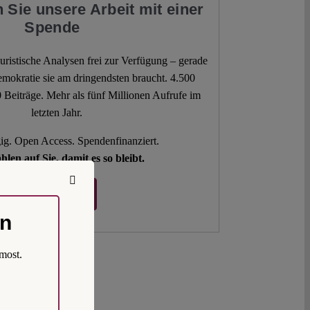
 Sie unsere Arbeit mit einer
Spende
 juristische Analysen frei zur Verfügung – gerade
mokratie sie am dringendsten braucht. 4.500
 Beiträge. Mehr als fünf Millionen Aufrufe im
letzten Jahr.
g. Open Access. Spendenfinanziert.
hlen auf Sie, damit es so bleibt.
Spenden ♡
on
most.