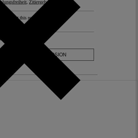
lungsfreiheit
,
Zitiergebot
sts about this region:
land
ents
JOIN THE DISCUSSION