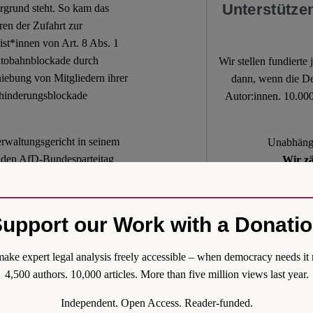
Unterstützen
grund steht. So kam das
ren der Zufahrt zur
t*innen von Art. 8 Abs. 1
utobahnblockade durch
Wir stellen fundierte
ebung von Mitgliedern ihrer
dann, wenn die De
erhinderungsblockade
Autor:innen. 10.000
rwaltungsgericht in seinem
Unabhängi
 den AfD-Bundesparteitag
Wir zä
altend: Der
 werden, wenn ihr
stelle. Es sah die Blockade
upport our Work with a Donati
. 8 Abs. 1 GG umfasst an
. Mit
n die Differenzierung nach
ake expert legal analysis freely accessible – when democracy needs it 
lls für Gegenversammlungen
4,500 authors. 10,000 articles. More than five million views last year.
Independent. Open Access. Reader-funded.
nen Elemente der