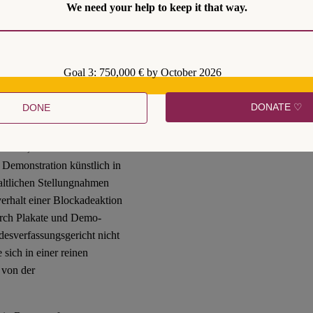
We need your help to keep it that way.
e der Teilhabe an der
, ist der
1 GG jedenfalls dann
es Element der
Goal 3: 750,000 € by October 2026
ne dass es auf dessen
. 80).
DONATE ♡
DONE
nell überzeugend noch
t wird, ohne dass damit ein
 Demonstration künstlich in
haltlichen Stellungnahmen
verhalt einer Blockadeaktion
urch Plakate und Demo-
esverfassungsgericht nicht
sich in einer reinen
 von der