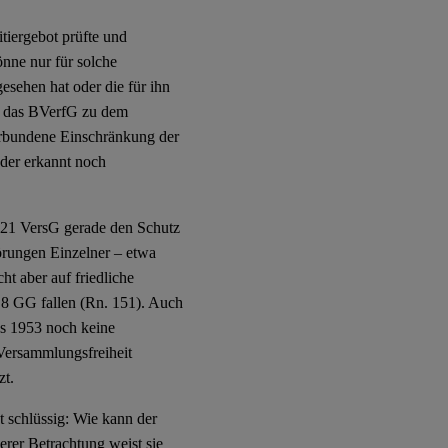
iergebot prüfte und
önne nur für solche
esehen hat oder die für ihn
t das BVerfG zu dem
verbundene Einschränkung der
der erkannt noch
§ 21 VersG gerade den Schutz
örungen Einzelner – etwa
t aber auf friedliche
. 8 GG fallen (Rn. 151). Auch
es 1953 noch keine
Versammlungsfreiheit
zt.
 schlüssig: Wie kann der
rer Betrachtung weist sie