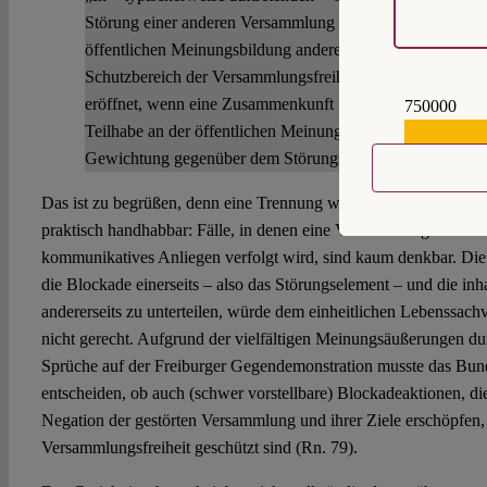
Störung einer anderen Versammlung einerseits und Element
öffentlichen Meinungsbildung andererseits zusammentreffen
Schutzbereich der Versammlungsfreiheit nach Art. 8 Abs. 
eröffnet, wenn eine Zusammenkunft […] ein eigenständig
750000
Teilhabe an der öffentlichen Meinungsbildung aufweist, oh
559159
Gewichtung gegenüber dem Störungselement ankäme“ (Rn
Das ist zu begrüßen, denn eine Trennung wäre weder konzeptio
praktisch handhabbar: Fälle, in denen eine Versammlung blockier
kommunikatives Anliegen verfolgt wird, sind kaum denkbar. Die
die Blockade einerseits – also das Störungselement – und die in
andererseits zu unterteilen, würde dem einheitlichen Lebenssach
nicht gerecht. Aufgrund der vielfältigen Meinungsäußerungen d
Sprüche auf der Freiburger Gegendemonstration musste das Bund
entscheiden, ob auch (schwer vorstellbare) Blockadeaktionen, die 
Negation der gestörten Versammlung und ihrer Ziele erschöpfen,
Versammlungsfreiheit geschützt sind (Rn. 79).