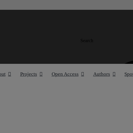
Search
out
Projects
Open Access
Authors
Spo