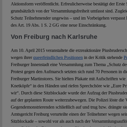
Aktionsform veröffentlicht. Erfreulicherweise bestätigt der Erste
grundsätzlich von der Versammlungsfreiheit umfasst sind. Zugleic
Schutz Teilnehmender ungewiss ‒ und im Vorbeigehen verpasst 
des Art. 19 Abs. 1 S. 2 GG eine neue Einschränkung.
Von Freiburg nach Karlsruhe
Am 10. April 2015 veranstaltete die erzreaktionäre Piusbrudersch
wegen ihrer
queerfeindlichen Positionen
in der Kritik stehende
P
Freiburger Innenstadt eine Versammlung zum Thema „Schutz de
Protest gegen den Aufmarsch setzten sich rund 70 Personen in d
Freiburger Martinstores. Sie hielten Plakate mit Aufschriften wi
Knetköpfe“ in den Händen und riefen Sprechchöre wie „Eure Pri
wir“. Durch diese Sitzblockade wurde der Aufzug der Piusbruders
auf der geplanten Route weiterzubewegen. Die Polizei löste die
Gegendemonstrierenden schließlich auf und trug bzw. drängte si
Amtsgericht Freiburg verurteilte einen der Teilnehmer wegen sei
Sitzblockade – sowohl vor als auch nach der Versammlungsauf