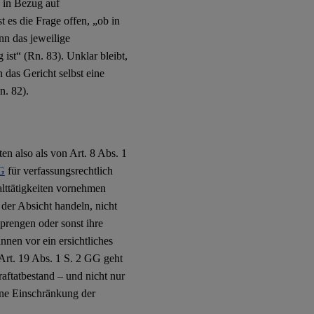
, in Bezug auf
es die Frage offen, „ob in
n das jeweilige
st“ (Rn. 83). Unklar bleibt,
das Gericht selbst eine
n. 82).
n also als von Art. 8 Abs. 1
G
für verfassungsrechtlich
alttätigkeiten vornehmen
der Absicht handeln, nicht
rengen oder sonst ihre
nnen vor ein ersichtliches
Art. 19 Abs. 1 S. 2 GG geht
aftatbestand – und nicht nur
eine Einschränkung der