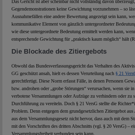
Das Gericht ist aber scheinbar nicht vollständig davon überzeugt
Gegendemonstrationen keine Gewichtung vorzunehmen – so lässt 
Ausnahmefällen eine andere Bewertung angezeigt sein kann, wen
kommunikative Element von gänzlich untergeordneter Bedeutung i
wie diese untergeordnete Bedeutung ermittelt werden kann, wenn 
entsprechende Gewichtung für „praktisch kaum möglich“ hält (R
Die Blockade des Zitiergebots
Obwohl das Bundesverfassungsgericht das Verhalten des Aktiviste
GG geschützt ansah, hielt es dessen Verurteilung nach
§ 21 Vers
gerechtfertigt. Diese Norm erfasst Fälle, in denen Personen Gew
bzw. androhen oder „grobe Störungen“ verursachen, wenn sie in 
verbotene Versammlungen oder Aufzüge zu verhindern oder zu sp
Durchführung zu vereiteln. Doch § 21 VersG stellte die Richter*i
Problem. Denn entgegen dem grundgesetzlichen Zitiergebot aus 
aus dem Versammlungsgesetz nicht hervor, dass auch mit dem Str
mit den Vorschriften des dritten Abschnitts (vgl. § 20 VersG) – 
Versammlungsfreiheit verbunden sein kann.