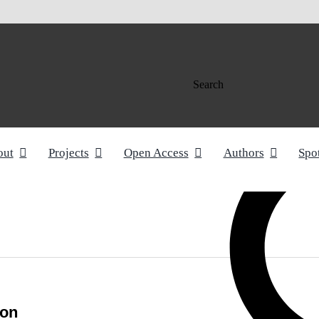
Search
out
Projects
Open Access
Authors
Spo
ion