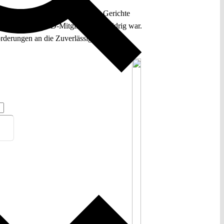
hen. Seither haben sich mehrere Gerichte
genüber einem AfD-Mitglied rechtswidrig war.
orderungen an die Zuverlässigkeit von