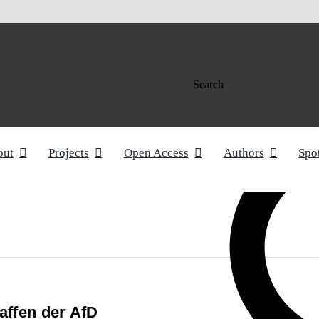
Search
out
Projects
Open Access
Authors
Spo
affen der AfD