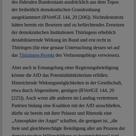
des föderalen Bundesstaats ausdrücklich aus dem Topos
der freiheitlich demokratischen Grundordnung
ausgeklammert (BVerfGE 144, 20 [206]). Nichtsdestotrotz
hätten bereits ein Besetzen und zu befürchtendes Zersetzen
der demokratischen Institutionen Thüringens erheblich
destabilisierende Wirkung im Bund und erst recht in
Thüringen (für eine genaue Untersuchung dessen sei auf
das
Thüringen-Projekt
des Verfassungsblogs verwiesen).
Aber auch in Ermangelung einer Regierungsbeteiligung
könnte die AfD das Potentialitätskriterium erfüllen.
Hinreichende Wirkungsmöglichkeiten in der Gesellschaft,
etwa durch Abgeordnete, genügen (BVerfGE 144, 20
[225]). Auch wenn alle anderen im Landtag vertretenen
Parteien bislang eine Koalition mit der AfD ausschließen,
dürfte sie bereits mit ihrer Präsenz und Rhetorik eine
„Atmosphäre der Angst“ schaffen, die geeignet ist, „die
freie und gleichberechtigte Beteiligung aller am Prozess der
demokratischen Willensbildung zu beeinträchtigen“ (vgl.