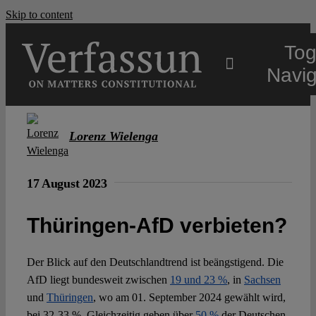
Skip to content
Tog
Navig
Main
Lorenz Wielenga
About
17 August 2023
Projects
Thüringen-AfD verbieten?
Open Access
Der Blick auf den Deutschlandtrend ist beängstigend. Die
AfD liegt bundesweit zwischen
19 und 23 %
, in
Sachsen
und
Thüringen
, wo am 01. September 2024 gewählt wird,
Authors
bei 32-33 %. Gleichzeitig geben über
50 %
der Deutschen