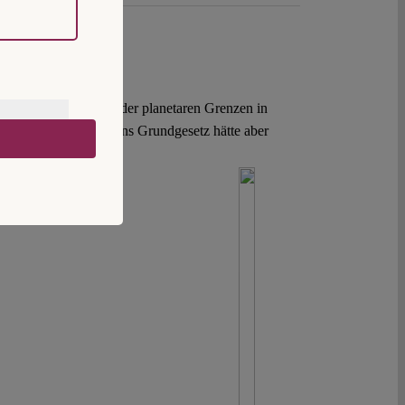
nführung des Konzepts der planetaren Grenzen in
planetaren Dimension ins Grundgesetz hätte aber