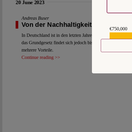
20 June 2023
Andreas Buser
Von der Nachhaltigkeit zur Resilie
€750,000
In Deutschland ist in den letzten Jahren eine lebhafte jur
€559,159
das Grundgesetz findet sich jedoch bisher, soweit ersichtl
mehrere Vorteile.
Continue reading >>