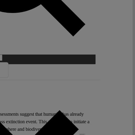
 assessments suggest that humanity has already
s extinction event. This post seeks to initiate a
biosphere and biodiversity.