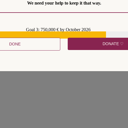
We need your help to keep it that way.
nz und einem planetaren Grundgesetz
Goal 3: 750,000 € by October 2026
istische Diskussion zur Begrünung des Grundgesetzes entbrannt. Die Ei
ich, nicht unter den Reformvorschlägen. Die explizite Einführung einer 
DONATE ♡
DONE