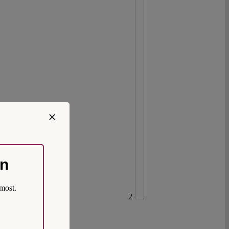
on
most.
2