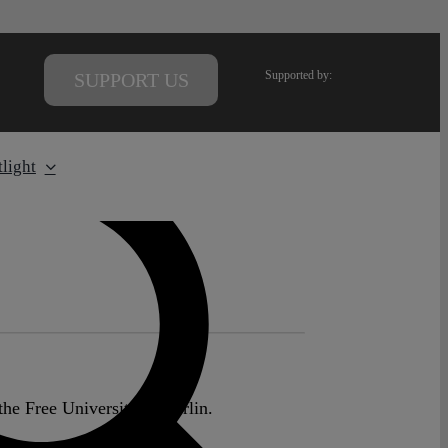
Supported by:
SUPPORT US
light
the Free University of Berlin.