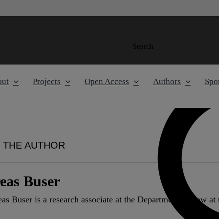
Search
out
Projects
Open Access
Authors
Spot
 THE AUTHOR
eas Buser
as Buser is a research associate at the Department of Law at 