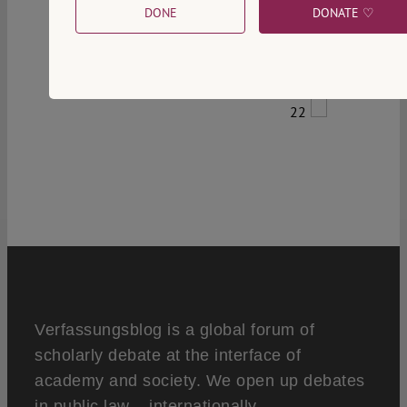
DONE
DONATE ♡
22
Verfassungsblog is a global forum of
scholarly debate at the interface of
academy and society. We open up debates
in public law – internationally,