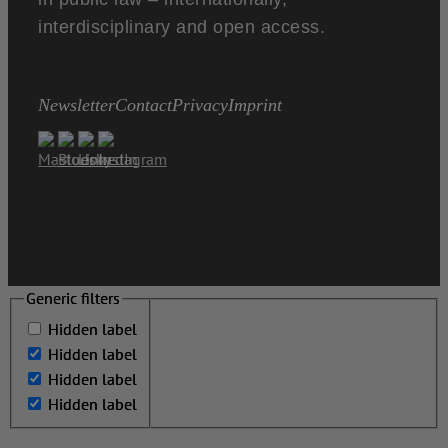
interdisciplinary and open access.
Newsletter
Contact
Privacy
Imprint
Generic filters
Generic filters
Hidden label
Hidden label
Hidden label
Hidden label
Hidden label
Hidden label
Hidden label
Hidden label