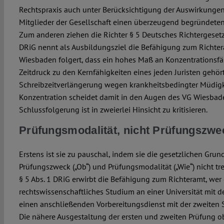
Rechtspraxis auch unter Berücksichtigung der Auswirkungen 
Mitglieder der Gesellschaft einen überzeugend begründete
Zum anderen ziehen die Richter § 5 Deutsches Richtergesetz 
DRiG nennt als Ausbildungsziel die Befähigung zum Richte
Wiesbaden folgert, dass ein hohes Maß an Konzentrationsfä
Zeitdruck zu den Kernfähigkeiten eines jeden Juristen gehört
Schreibzeitverlängerung wegen krankheitsbedingter Müdig
Konzentration scheidet damit in den Augen des VG Wiesbade
Schlussfolgerung ist in zweierlei Hinsicht zu kritisieren.
Prüfungsmodalität, nicht Prüfungszwe
Erstens ist sie zu pauschal, indem sie die gesetzlichen Grun
Prüfungszweck („Ob“) und Prüfungsmodalität („Wie“) nicht tr
§ 5 Abs. 1 DRiG erwirbt die Befähigung zum Richteramt, wer 
rechtswissenschaftliches Studium an einer Universität mit d
einen anschließenden Vorbereitungsdienst mit der zweiten S
Die nähere Ausgestaltung der ersten und zweiten Prüfung ob