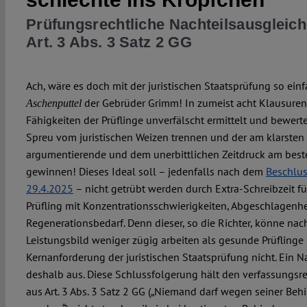
Prüfungsrechtliche Nachteilsausgleich
Art. 3 Abs. 3 Satz 2 GG
Ach, wäre es doch mit der juristischen Staatsprüfung so ei
der Gebrüder Grimm! In zumeist acht Klausuren 
Aschenputtel
Fähigkeiten der Prüflinge unverfälscht ermittelt und bewerte
Spreu vom juristischen Weizen trennen und der am klarsten
argumentierende und dem unerbittlichen Zeitdruck am best
gewinnen! Dieses Ideal soll – jedenfalls nach dem
Beschlu
29.4.2025
– nicht getrübt werden durch Extra-Schreibzeit f
Prüfling mit Konzentrationsschwierigkeiten, Abgeschlagenh
Regenerationsbedarf. Denn dieser, so die Richter, könne na
Leistungsbild weniger zügig arbeiten als gesunde Prüflinge 
Kernanforderung der juristischen Staatsprüfung nicht. Ein N
deshalb aus. Diese Schlussfolgerung hält den verfassungsr
aus Art. 3 Abs. 3 Satz 2 GG („Niemand darf wegen seiner Beh