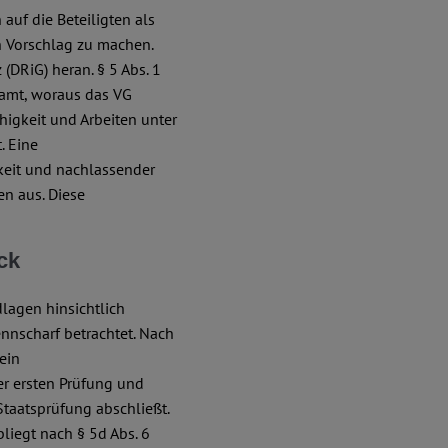
auf die Beteiligten als
n Vorschlag zu machen.
(DRiG) heran. § 5 Abs. 1
ramt, woraus das VG
higkeit und Arbeiten unter
. Eine
keit und nachlassender
n aus. Diese
ck
dlagen hinsichtlich
ennscharf betrachtet. Nach
ein
er ersten Prüfung und
taatsprüfung abschließt.
liegt nach § 5d Abs. 6