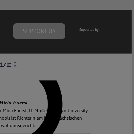
SUPPORT US
Supported by:
light
iria Fuerst
a-Miria Fuerst, LL.M. (Georgetown University
ool) ist Richterin am Niedersächsischen
rwaltungsgericht.