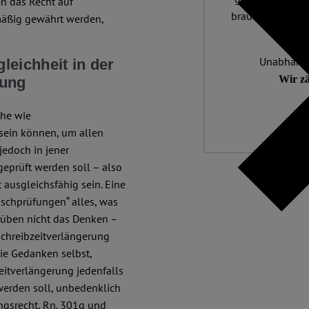
en das Recht auf
braucht. 4.500 A
mäßig gewährt werden,
Mill
Unabhängig
eichheit in der
Wir zä
hung
che wie
sein können, um allen
 jedoch in jener
geprüft werden soll – also
 ausgleichsfähig sein. Eine
tischprüfungen“ alles, was
trüben nicht das Denken –
Schreibzeitverlängerung
ie Gedanken selbst,
eitverlängerung jedenfalls
werden soll, unbedenklich
ungsrecht, Rn. 301g und