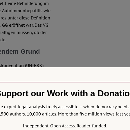
tellt eine Behinderung im
ine Autoimmunhepatitis wie
es unter diese Definition
2 GG eröffnet war. Das VG
häftigen müssen, ob der
rde.
ngendem Grund
htskonvention (UN-BRK)
lichen Gehalt dieses
 mit Behinderung auf
 behinderungsbedingten
upport our Work with a Donati
 Ausgleich kann – wir
eitssätze – nur versagt
 expert legal analysis freely accessible – when democracy needs 
rliegt (
Ennuschat
, S.
,500 authors. 10,000 articles. More than five million views last yea
 die den Zugang zu einem
in Art. 12 Abs. 1 und Art. 3
Independent. Open Access. Reader-funded.