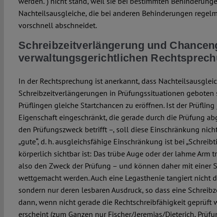
werden.“) nicht stand, weil sie bei bestimmten Behinderung
Nachteilsausgleiche, die bei anderen Behinderungen regel
vorschnell abschneidet.
Schreibzeitverlängerung und Chancengl
verwaltungsgerichtlichen Rechtsprec
In der Rechtsprechung ist anerkannt, dass Nachteilsausglei
Schreibzeitverlängerungen in Prüfungssituationen geboten 
Prüflingen gleiche Startchancen zu eröffnen. Ist der Prüfling
Eigenschaft eingeschränkt, die gerade durch die Prüfung ab
den Prüfungszweck betrifft –, soll diese Einschränkung nicht
„gute“, d. h. ausgleichsfähige Einschränkung ist bei „Schreib
körperlich sichtbar ist: Das trübe Auge oder der lahme Arm 
also den Zweck der Prüfung – und können daher mit einer 
wettgemacht werden. Auch eine Legasthenie tangiert nicht d
sondern nur deren lesbaren Ausdruck, so dass eine Schreibz
dann, wenn nicht gerade die Rechtschreibfähigkeit geprüft 
erscheint (zum Ganzen nur Fischer/Jeremias/Dieterich, Prüf