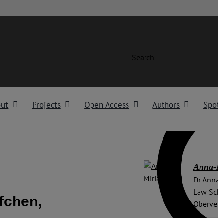
Search
out
Projects
Open Access
Authors
Spot
Anna-M
Dr. Ann
Law Sch
fchen,
Oberve