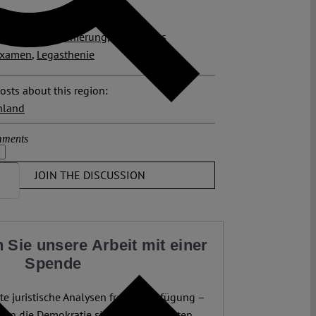
 posts related to this:
erung
,
Diskriminierung
,
Juristisches
examen
,
Legasthenie
osts about this region:
hland
ments
JOIN THE DISCUSSION
 Sie unsere Arbeit mit einer
Spende
te juristische Analysen frei zur Verfügung –
enn die Demokratie sie am dringendsten