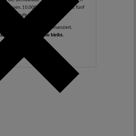
utor:innen. 10.000 Beiträge. Mehr als fünf
ionen Aufrufe im letzten Jahr.
. Open Access. Spendenfinanziert.
hlen auf Sie, damit es so bleibt.
Spenden ♡