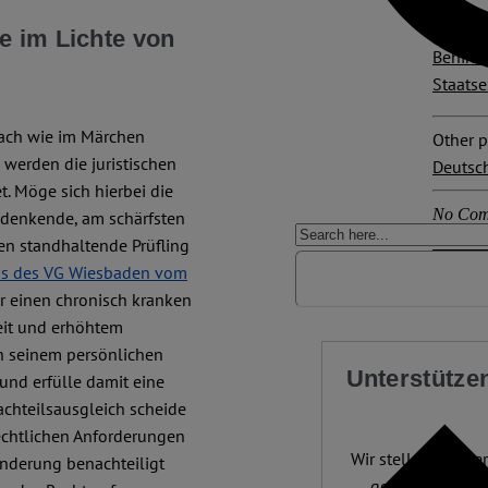
Explore
e im Lichte von
Behind
Staats
nfach wie im Märchen
Other p
werden die juristischen
Deutsc
t. Möge sich hierbei die
No Com
 denkende, am schärfsten
en standhaltende Prüfling
ss des VG Wiesbaden vom
ür einen chronisch kranken
eit und erhöhtem
ch seinem persönlichen
Unterstützen
und erfülle damit eine
achteilsausgleich scheide
echtlichen Anforderungen
Wir stellen fundier
inderung benachteiligt
gerade dann, w