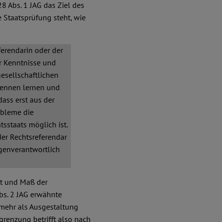
8 Abs. 1 JAG das Ziel des
e Staatsprüfung steht, wie
ferendarin oder der
r Kenntnisse und
gesellschaftlichen
kennen lernen und
dass erst aus der
obleme die
sstaats möglich ist.
der Rechtsreferendar
genverantwortlich
rt und Maß der
bs. 2 JAG erwähnte
mehr als Ausgestaltung
grenzung betrifft also nach