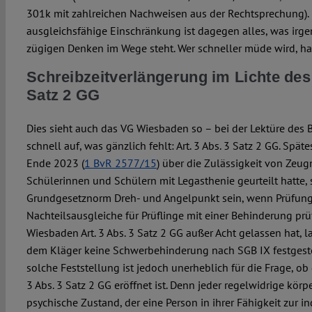
301k mit zahlreichen Nachweisen aus der Rechtsprechung). Ei
ausgleichsfähige Einschränkung ist dagegen alles, was irg
zügigen Denken im Wege steht. Wer schneller müde wird, ha
Schreibzeitverlängerung im Lichte des 
Satz 2 GG
Dies sieht auch das VG Wiesbaden so – bei der Lektüre des B
schnell auf, was gänzlich fehlt: Art. 3 Abs. 3 Satz 2 GG. Spä
Ende 2023 (
1 BvR 2577/15
) über die Zulässigkeit von Zeu
Schülerinnen und Schülern mit Legasthenie geurteilt hatte, 
Grundgesetznorm Dreh- und Angelpunkt sein, wenn Prüfung
Nachteilsausgleiche für Prüflinge mit einer Behinderung prü
Wiesbaden Art. 3 Abs. 3 Satz 2 GG außer Acht gelassen hat, l
dem Kläger keine Schwerbehinderung nach SGB IX festgeste
solche Feststellung ist jedoch unerheblich für die Frage, ob
3 Abs. 3 Satz 2 GG eröffnet ist. Denn jeder regelwidrige körpe
psychische Zustand, der eine Person in ihrer Fähigkeit zur i