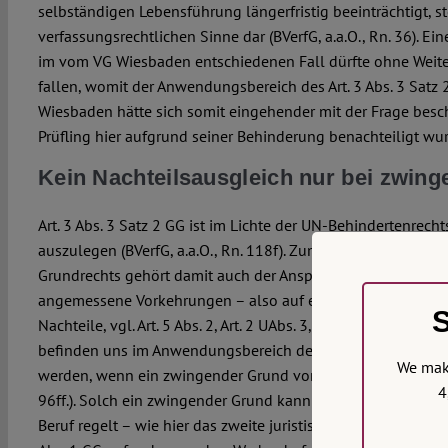
selbständigen Lebensführung längerfristig beeinträchtigt, s
verfassungsrechtlichen Sinne dar (BVerfG, a.a.O., Rn. 36). E
im vom VG Wiesbaden entschiedenen Fall dürfte ohne Weiter
fallen, womit der Anwendungsbereich des Art. 3 Abs. 3 Satz 
Wiesbaden hätte sich somit eingehender mit der Frage besc
Prüfling hier aufgrund seiner Behinderung benachteiligt wu
Kein Nachteilsausgleich nur bei zwi
Art. 3 Abs. 3 Satz 2 GG ist im Lichte der UN-Behindertenrec
auszulegen (BVerfG, a.a.O., Rn. 118f). Zum verfassungsrecht
Grundrechts gehört damit auch der Anspruch von Menschen
angemessene Vorkehrungen – also auf einen Ausgleich der
S
Nachteile, vgl. Art. 5 Abs. 2, Art. 2 UAbs. 3, 4 UN-BRK. Dieser
befinden uns im Anwendungsbereich der besonderen Gleichh
We make
werden, wenn ein zwingender Grund von Verfassungsrang vo
4
96ff.). Solch ein zwingender Grund kann bei einer Prüfung,
Beruf regelt – wie hier das zweite juristische Staatsexamen –, 