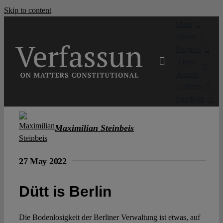
Skip to content
Main
About
Projects
Open
Access
Authors
Spotlight
Maximilian Steinbeis
27 May 2022
Dütt is Berlin
Die Bodenlosigkeit der Berliner Verwaltung ist etwas, auf