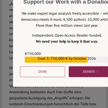
Support our Work with a Donatio
„Angriffs“ je nach Tatbestandsalternative anders zu
verstehen ist, nämlich einmal umfassend und einmal
We make expert legal analysis freely accessible – w
als terroristischer Angriff. Derselbe Begriff ist damit
democracy needs it most. 4,500 authors. 10,000 articl
abhängig von der Alternative unterschiedlich
More than five million views last year.
auszulegen. Dies folgt daraus, dass das BVerfG in
seiner BKAG-I-Entscheidung mit der hinreichend
Independent. Open Access. Reader-funded.
konkretisierten Gefahr und der Gefahr von
We need your help to keep it that way.
terroristischen Anschlägen gleich zwei verschiedene
Gefahrkategorien geschaffen und der Normgeber diese
€750,000
Unterschiedlichkeit scheinbar verkannt hat.
Goal 3: 750,000 € by October 2026
€559,159
Drittens: Bis zur Entscheidung über die ebenfalls
DONE
DONATE ♡
angegriffenen Standardmaßnahmen, die sich auf eine
drohende Gefahr beziehen, bleibt unsicher, was die
Vorgaben des BayVerfGH für deren praktische
Anwendung bedeuten. Auch hier dürfte eine
gespaltene Auslegung des „Angriffs“ erfolgen. Die
weiteren Einschränkungen hinsichtlich der Tiefe bzw.