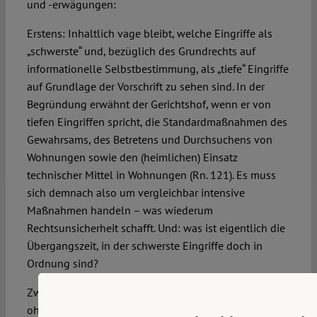
und -erwägungen:
Erstens: Inhaltlich vage bleibt, welche Eingriffe als
„schwerste“ und, bezüglich des Grundrechts auf
informationelle Selbstbestimmung, als „tiefe“ Eingriffe
auf Grundlage der Vorschrift zu sehen sind. In der
Begründung erwähnt der Gerichtshof, wenn er von
tiefen Eingriffen spricht, die Standardmaßnahmen des
Gewahrsams, des Betretens und Durchsuchens von
Wohnungen sowie den (heimlichen) Einsatz
technischer Mittel in Wohnungen (Rn. 121). Es muss
sich demnach also um vergleichbar intensive
Maßnahmen handeln – was wiederum
Rechtsunsicherheit schafft. Und: was ist eigentlich die
Übergangszeit, in der schwerste Eingriffe doch in
Ordnung sind?
Zweitens: Methodisch (und für die Rechtsanwendung
ohnehin) unglücklich erscheint, dass der Begriff des