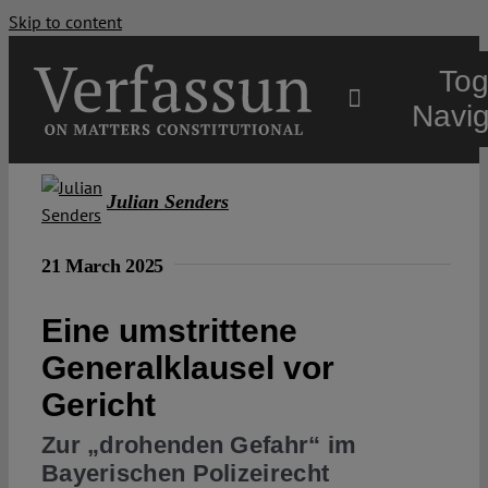
Skip to content
Tog
Navig
Main
Julian Senders
About
21 March 2025
Eine umstrittene
Projects
Generalklausel vor
Gericht
Open Access
Zur „drohenden Gefahr“ im
Bayerischen Polizeirecht
Authors