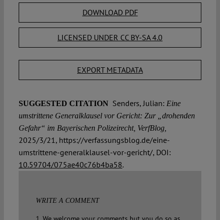
DOWNLOAD PDF
LICENSED UNDER CC BY-SA 4.0
EXPORT METADATA
Senders, Julian:
SUGGESTED CITATION
Eine
umstrittene Generalklausel vor Gericht: Zur „drohenden
Gefahr“ im Bayerischen Polizeirecht, VerfBlog,
2025/3/21, https://verfassungsblog.de/eine-
umstrittene-generalklausel-vor-gericht/, DOI:
10.59704/075ae40c76b4ba58
.
WRITE A COMMENT
1. We welcome your comments but you do so as