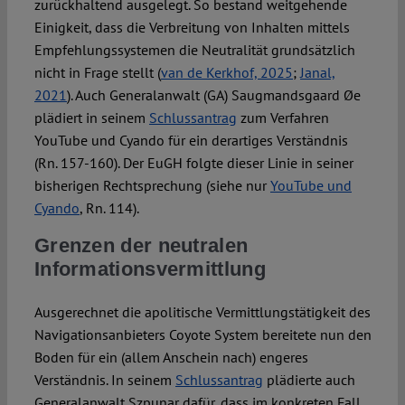
zurückhaltend ausgelegt. So bestand weitgehende
Einigkeit, dass die Verbreitung von Inhalten mittels
Empfehlungssystemen die Neutralität grundsätzlich
nicht in Frage stellt (
van de Kerkhof, 2025
;
Janal,
2021
). Auch Generalanwalt (GA) Saugmandsgaard Øe
plädiert in seinem
Schlussantrag
zum Verfahren
YouTube und Cyando für ein derartiges Verständnis
(Rn. 157-160). Der EuGH folgte dieser Linie in seiner
bisherigen Rechtsprechung (siehe nur
YouTube und
Cyando
, Rn. 114).
Grenzen der neutralen
Informationsvermittlung
Ausgerechnet die apolitische Vermittlungstätigkeit des
Navigationsanbieters Coyote System bereitete nun den
Boden für ein (allem Anschein nach) engeres
Verständnis. In seinem
Schlussantrag
plädierte auch
Generalanwalt Szpunar dafür, dass im konkreten Fall