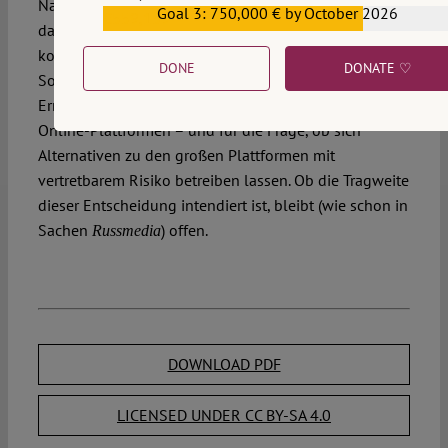
Navigationsanbieter Coyote System ist nicht einmal
Goal 3: 750,000 € by October 2026
€559,159
darauf ausgerichtet, Inhalte mit
kommunikationsfreiheitlicher Dimension zu verbreiten.
DONE
DONATE ♡
So wird ein vermeintlich apolitischer Sachverhalt zum
Ernstfall für den ungefilterten Meinungsaustausch auf
Online-Plattformen – und für die Frage, ob sich
Alternativen zu den großen Plattformen mit
vertretbarem Risiko betreiben lassen. Ob die Tragweite
dieser Entscheidung intendiert ist, bleibt (wie schon in
Sachen
) offen.
Russmedia
DOWNLOAD PDF
LICENSED UNDER CC BY-SA 4.0