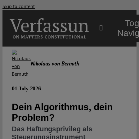
Skip to content
Tog
Navig
Main
Nikolaus von Bernuth
About
01 July 2026
Projects
Dein Algorithmus, dein
Open Access
Problem?
Das Haftungsprivileg als
Authors
Steuerungsinstrument