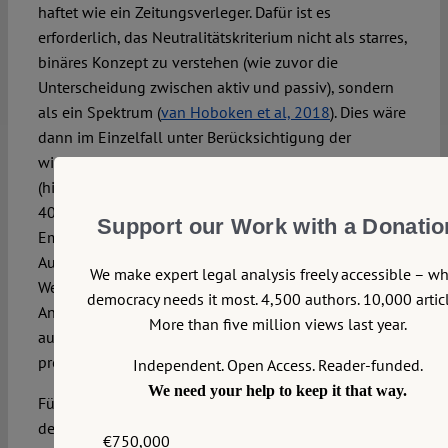
haftet wie ein Zeitungsverleger. Dafür ist es
erforderlich, das Neutralitätskriterium nicht als starres,
binäres Konzept zu verstehen (wie zuvor die
Unterscheidung zwischen aktiv und passiv), sondern
als ein Spektrum (
van Hoboken et al, 2018
). Dies wäre
dann im Einzelfall unter Berücksichtigung der
wissenschaftlichen Erkenntnisse festzustellen
(hilfreich: wirksame Forschungsdatenzugänge nach Art.
40 DSA). Naturgemäß kann ein
Support our Work with a Donatio
Empfehlungsalgorithmus nie völlig neutral sein. Jede
Auswahl und Gewichtung von Parametern enthält eine
We make expert legal analysis freely accessible – w
Wertung. Plattformbetreiber hätten dennoch einen
democracy needs it most. 4,500 authors. 10,000 articl
Anreiz, ihre Empfehlungsalgorithmen so neutral
More than five million views last year.
auszurichten, dass sie vom Haftungsprivileg
profitieren.
Independent. Open Access. Reader-funded.
We need your help to keep it that way.
Für die Entwicklung eines derartigen Konzepts hat sich
der vorliegende Fall freilich nicht angeboten. Der
€750,000