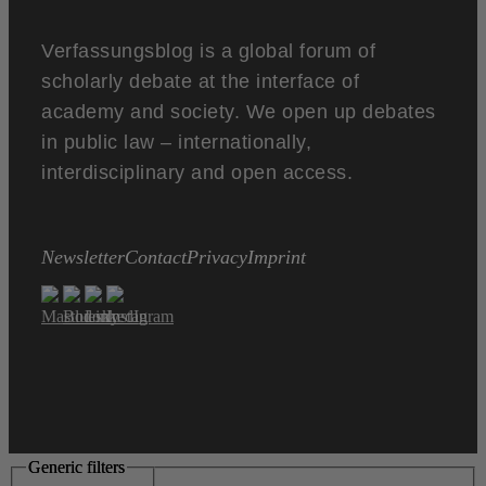
Verfassungsblog is a global forum of
scholarly debate at the interface of
academy and society. We open up debates
in public law – internationally,
interdisciplinary and open access.
Newsletter
Contact
Privacy
Imprint
Generic filters
Generic filters