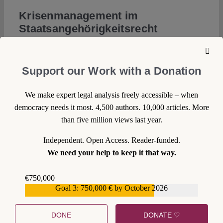
Krisenmanagement im
Staatsangehörigkeitsrecht
Zwar genießt die deutsche Staatsangehörigkeit mit Art. 16
Abs. 1 GG einen, auch im internationalen Vergleich, hohen
Support our Work with a Donation
Schutzstandard, der verbietet, dass die deutsche
Staatsangehörigkeit entzogen werden darf. Ein Verlust der
We make expert legal analysis freely accessible – when
deutschen Staatsangehörigkeit aufgrund von rassistischen
democracy needs it most. 4,500 authors. 10,000 articles. More
oder anderen diskriminierenden Gründen ist ein
than five million views last year.
verfassungswidriger Entzug iSv Art. 16 Abs. 1 GG.
Dennoch besteht mit der Verlustregelung des § 28 Abs. 1
Independent. Open Access. Reader-funded.
Nr. 2 StAG auf verschiedenen Ebenen ein
We need your help to keep it that way.
Missbrauchspotenzial, das von denjenigen ausgenutzt
werden kann, die Menschen mit mehrfacher
€750,000
Goal 3: 750,000 € by October 2026
Staatsangehörigkeit los werden wollen. Dass der neue
€559,159
Verlustgrund in § 28 Abs. 1 Nr. 2 StAG an Verhalten
anknüpft, dass an Werte- und Loyalitätsvorstellungen
DONE
DONATE ♡