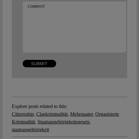
Comment
Explore posts related to this:
Citizenship
,
Clankriminalität
,
Mehrstaater
,
Organisierte
Kriminalität
,
Staatsangehörigkeitsgesetz
,
staatsangehörigkeit