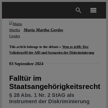
Skip
to
Toggl
content
Navig
Main
Maria Martha Gerdes
About
This article belongs to the debate »
Wen es trifft: Der
Volksbegriff der AfD und Szenarien der Diskriminierung
Projects
03 September 2024
Open Access
Falltür im
Staatsangehörigkeitsrecht
Authors
§ 28 Abs. 1 Nr. 2 StAG als
Instrument der Diskriminierung
Spotlight