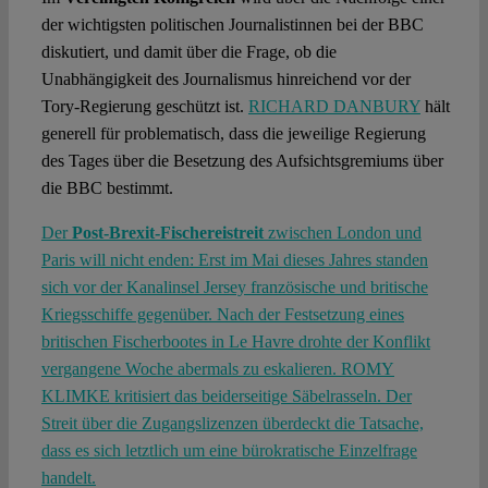
der wichtigsten politischen Journalistinnen bei der BBC
diskutiert, und damit über die Frage, ob die
Unabhängigkeit des Journalismus hinreichend vor der
Tory-Regierung geschützt ist.
RICHARD DANBURY
hält
generell für problematisch, dass die jeweilige Regierung
des Tages über die Besetzung des Aufsichtsgremiums über
die BBC bestimmt.
Der
Post-Brexit-Fischereistreit
zwischen London und
Paris will nicht enden: Erst im Mai dieses Jahres standen
sich vor der Kanalinsel Jersey französische und britische
Kriegsschiffe gegenüber. Nach der Festsetzung eines
britischen Fischerbootes in Le Havre drohte der Konflikt
vergangene Woche abermals zu eskalieren.
ROMY
KLIMKE
kritisiert das beiderseitige Säbelrasseln. Der
Streit über die Zugangslizenzen überdeckt die Tatsache,
dass es sich letztlich um eine bürokratische Einzelfrage
handelt.