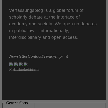
Verfassungsblog is a global forum of
scholarly debate at the interface of
academy and society. We open up debates
in public law – internationally,
interdisciplinary and open access.
Newsletter
Contact
Privacy
Imprint
Generic filters
Generic filters