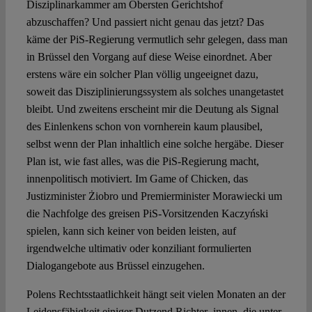
Disziplinarkammer am Obersten Gerichtshof
abzuschaffen? Und passiert nicht genau das jetzt? Das
käme der PiS-Regierung vermutlich sehr gelegen, dass man
in Brüssel den Vorgang auf diese Weise einordnet. Aber
erstens wäre ein solcher Plan völlig ungeeignet dazu,
soweit das Disziplinierungssystem als solches unangetastet
bleibt. Und zweitens erscheint mir die Deutung als Signal
des Einlenkens schon von vornherein kaum plausibel,
selbst wenn der Plan inhaltlich eine solche hergäbe. Dieser
Plan ist, wie fast alles, was die PiS-Regierung macht,
innenpolitisch motiviert. Im Game of Chicken, das
Justizminister Żiobro und Premierminister Morawiecki um
die Nachfolge des greisen PiS-Vorsitzenden Kaczyński
spielen, kann sich keiner von beiden leisten, auf
irgendwelche ultimativ oder konziliant formulierten
Dialogangebote aus Brüssel einzugehen.
Polens Rechtsstaatlichkeit hängt seit vielen Monaten an der
Leidensfähigkeit einiger Dutzend Richter_innen, die unter