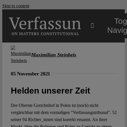
Skip to content
Tog
Navig
Main
Maximilian Steinbeis
About
05 November 2021
Projects
Helden unserer Zeit
Open Access
Der Oberste Gerichtshof in Polen ist (noch) nicht
vergleichbar mit dem vormaligen “Verfassungstribunal”. 52
seiner 94 Richter_innen sind korrekt ernannt. An ihrer
Authors
Macht, über die Polinnen und Polen zu Gericht zu sitzen