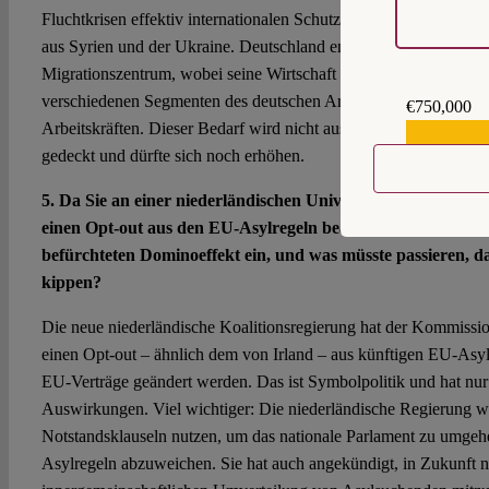
Fluchtkrisen effektiv internationalen Schutz gewährt, etwa bei 
aus Syrien und der Ukraine. Deutschland entwickelt sich auch z
Migrationszentrum, wobei seine Wirtschaft stark von Migration pro
verschiedenen Segmenten des deutschen Arbeitsmarktes ein erhe
€750,000
Arbeitskräften. Dieser Bedarf wird nicht ausschließlich durch die
€559,159
gedeckt und dürfte sich noch erhöhen.
5. Da Sie an einer niederländischen Universität arbeiten: D
einen Opt-out aus den EU-Asylregeln beantragt. Wie realisti
befürchteten Dominoeffekt ein, und was müsste passieren, d
kippen?
Die neue niederländische Koalitionsregierung hat der Kommission
einen Opt-out – ähnlich dem von Irland – aus künftigen EU-Asylr
EU-Verträge geändert werden. Das ist Symbolpolitik und hat nur
Auswirkungen. Viel wichtiger: Die niederländische Regierung wi
Notstandsklauseln nutzen, um das nationale Parlament zu umgeh
Asylregeln abzuweichen. Sie hat auch angekündigt, in Zukunft n