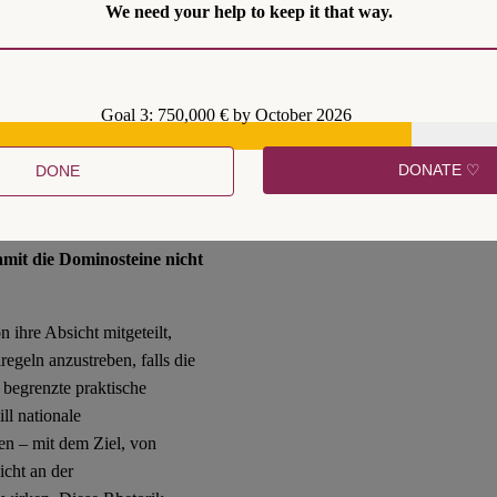
We need your help to keep it that way.
den gewaltsam Vertriebenen
u einem globalen
fitiert. Objektiv besteht in
blicher Bedarf an
Goal 3: 750,000 € by October 2026
 nationale Arbeitskraft
DONATE ♡
DONE
ie Niederlande haben gerade
sch schätzen Sie den
amit die Dominosteine nicht
 ihre Absicht mitgeteilt,
egeln anzustreben, falls die
 begrenzte praktische
ll nationale
en – mit dem Ziel, von
icht an der