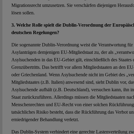
Migrationsrecht umzusetzen. Sie verschärfen diejenigen Herausfo
lösen sollen.
3. Welche Rolle spielt die Dublin-Verordnung der Europäis
deutschen Regelungen?
Die sogenannte Dublin-Verordnung weist die Verantwortung für
Asylanträgen demjenigen EU-Mitgliedstaat zu, der als „verantwort
Asylsuchenden in das EU-Gebiet gilt, einschließlich des Staates d
Grenzübertritts. Das betrifft vor allem Mitgliedstaaten an den E
oder Griechenland. Wenn Asylsuchende nicht im Gebiet des „ver
Mitgliedstaates (z.B. Italien) anwesend sind, sieht Dublin vor, das
Asylsuchende aufhält (z.B. Deutschland), versuchen kann, ihn i
Staat zurückzuführen. Allerdings müssen die Mitgliedstaaten nac
Menschenrechten und EU-Recht von einer solchen Rückführung
tatsächliches Risiko besteht, dass die Rückführung das Verbot u
erniedrigender Behandlung verletzt.
Das Dublin-System verhindert eine gerechte Lastenverteilung zw