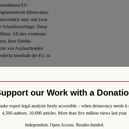
 (maritimen) EU-
grationsrecht führen dazu,
rantwortlich sind, und zwar
r Schutzberechtigte. Diese
ffekte. All dies wiederum
zen, ihrer Dublin-
ücke von Asylsuchenden
erdeckt innerhalb der EU zu
Deutschland dazu veranlasst
en Politiker:innen sogar,
llständig zu umgehen.
upport our Work with a Donati
von Binnengrenzkontrollen
ht und Dublin an.
ake expert legal analysis freely accessible – when democracy needs it 
4,500 authors. 10,000 articles. More than five million views last year.
politik?
Independent. Open Access. Reader-funded.
es Asylsystem und in jüngsten