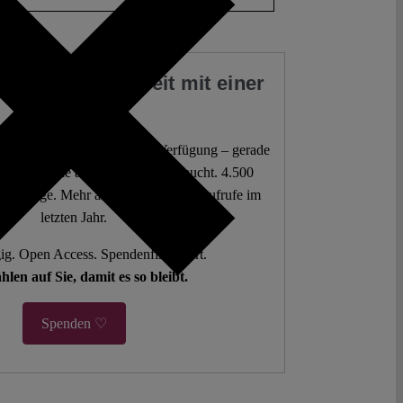
 Sie unsere Arbeit mit einer
Spende
 juristische Analysen frei zur Verfügung – gerade
mokratie sie am dringendsten braucht. 4.500
 Beiträge. Mehr als fünf Millionen Aufrufe im
letzten Jahr.
g. Open Access. Spendenfinanziert.
hlen auf Sie, damit es so bleibt.
Spenden ♡