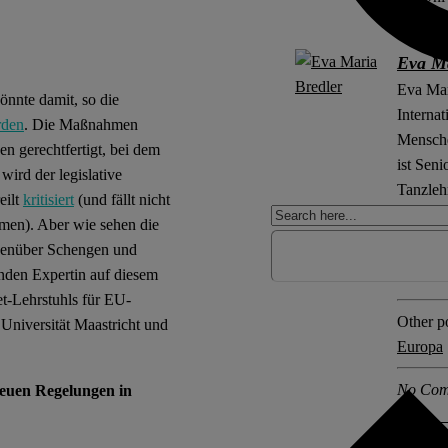
Eva Ma
Eva Mar
önnte damit, so die
Internat
rden
. Die Maßnahmen
Mensche
n gerechtfertigt, bei dem
ist Sen
wird der legislative
Tanzleh
eilt
kritisiert
(und fällt nicht
men). Aber wie sehen die
Explore 
egenüber Schengen und
Asylrec
enden Expertin auf diesem
et-Lehrstuhls für EU-
Other po
 Universität Maastricht und
Europa
No Com
neuen Regelungen in