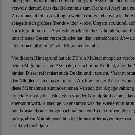
innergemeinschaftlichen Umverteilung von Asylsuchenden mitzu
verweist darauf, dass das Bekenntnis zum Recht auf Asyl und zu
Zusammenarbeit in Asylfragen weiter erodiert, ebenso wie die Rec
spiegeln sich größere Trends wider, wobei Ungarn strukturell a
zurückgreift, um das Asylrecht erheblich einzuschränken, und Fi
umstrittenes Gesetz verabschiedet hat, das weitreichende Abwei
„Instrumentalisierung“ von Migranten erlaubt.
Vor diesem Hintergrund hat die EU ein Maßnahmenpaket verabs
neuen Migrations- und Asylpakt, der schon in Kraft ist, aber die 
bindet. Dieser reformiert auch Dublin und versucht, Verantwortu
den Mitgliedstaaten auszutarieren. Auch wenn der Pakt alles andere
diese Maßnahmen zumindest einen Versuch dar, Asylgewährung 
kollektiv anzugehen. Sie gehen von der Grundprämisse aus, dass
anerkannt wird. Einseitige Maßnahmen wie die Wiedereinführun
und Notstandsausnahmen nach nationalem Recht drohen, diese g
untergraben. Migrationsrechtliche Herausforderungen lassen sic
effektiv bewältigen.