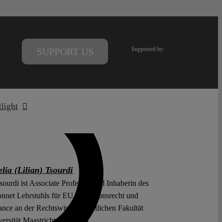
Supported by:
SUPPORT US
tlight
lia (Lilian) Tsourdi
sourdi ist Associate Professor und Inhaberin des
nnet Lehrstuhls für EU Migrationsrecht und
nce an der Rechtswissenschaftlichen Fakultät
ersität Maastricht.