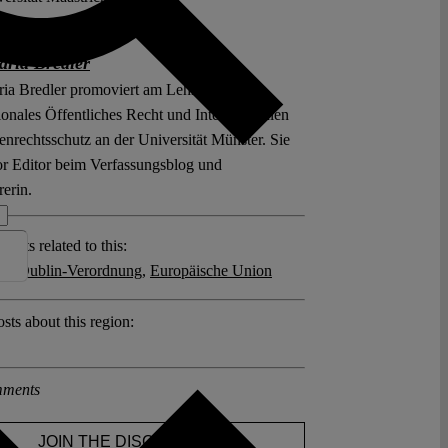
ria Bredler
ia Bredler promoviert am Lehrstuhl für
ionales Öffentliches Recht und Internationalen
nrechtsschutz an der Universität Münster. Sie
ior Editor beim Verfassungsblog und
rerin.
posts related to this:
ht
,
Dublin-Verordnung
,
Europäische Union
sts about this region:
ments
JOIN THE DISCUSSION