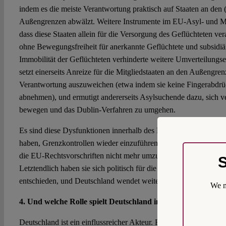
indem es die meiste Verantwortung praktisch auf Staaten an den
Außengrenzen abwälzt. Weitere Instrumente im EU-Asyl- und Mi
dass diese Staaten allein für die Versorgung des Geflüchteten ve
ohne Bewegungsfreiheit für anerkannte Geflüchtete und subsidiä
Immobilität der Geflüchteten verhinderte weitere Umverteilungse
setzt einerseits Anreize für die Mitgliedstaaten an den Außengren
Verantwortung auszuweichen (etwa indem sie keine Fingerabdr
abnehmen), und ermutigt andererseits Asylsuchende dazu, sich v
bewegen und das Dublin-Verfahren zu umgehen.
Es sind diese Dysfunktionen innerhalb des Dublin-Systems, die 
haben, Grenzkontrollen wieder einzuführen. Nach Solingen erwog
die EU-Rechtsvorschriften nicht mehr umzusetzen und Dublin vo
S
Letztendlich haben sie sich politisch für die Wiedereinführung 
entschieden, und Deutschland wendet weiterhin das EU-Asylrec
We m
4. Und welche Rolle spielt Deutschland in der EU-Migrations
Deutschland ist ein einflussreicher Akteur. Es hat ein ausgereift