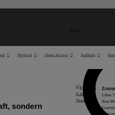
Search
out
Projects
Open Access
Authors
Spo
Evange
Lilian T
Jean Mo
aft, sondern
Governa
der Univ