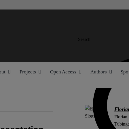
Search
out
Projects
Open Access
Authors
Spo
Floria
Florian
Tübinge