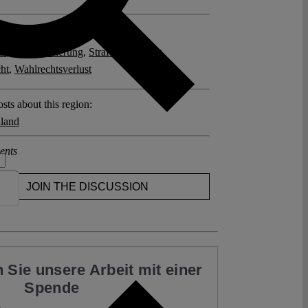
posts related to this:
el
,
Resozialisierung
,
Strafe
,
Strafrecht
,
ht
,
Wahlrechtsverlust
sts about this region:
land
ents
JOIN THE DISCUSSION
 Sie unsere Arbeit mit einer
Spende