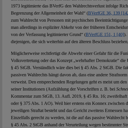
1973 legitimierte das BVerfG den Wahlrechtsverlust infolge Richte
Begrenzung der Allgemeinheit der Wahl“ (
BVerfGE 36, 139 [14
zum Wahlrecht von Personen mit psychischen Beeinträchtigungen
man allerdings in expliziter Abkehr von der früheren Entscheidung:
von der Verfassung legitimierter Grund“ (
BVerfGE 151, 1 [40]
).
diejenigen, die sich weiterhin auf den älteren Beschluss beziehe
Möglicherweise rechtfertigt die Abwehr einer Gefahr für die Funk
Volksvertretung oder das Konzept „wehrhafter Demokratie“ die
§ 45 StGB. Verständlich wäre dies bei § 45 Abs. 2 StGB. Die fa
passiven Wahlrechts hängt davon ab, dass eine andere Strafnorm
verweist. Den entsprechenden Regelungen geht es meist um den 
seiner Institutionen (Aufzählung der Vorschriften z. B. bei
Schne
Kommentar zum StGB, 13. Aufl. 2019, § 45 Rn. 16; zweifelhaft 
oder § 375 Abs. 1 AO). Weil hier erstens ein Konnex zwischen 
jeweiligen Straftat besteht und das Gericht zweitens Ermessen 
Einzelfalls gerecht zu werden, ist die auf das passive Wahlrecht
§ 45 Abs. 2 StGB anhand der Verurteilung wegen bestimmter Straf