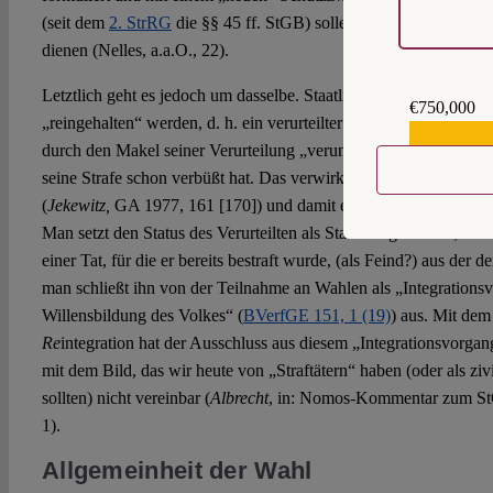
(seit dem
2. StrRG
die §§ 45 ff. StGB) sollen nun der „Reinhaltun
dienen (Nelles, a.a.O., 22).
Letztlich geht es jedoch um dasselbe. Staatliche Institutionen soll
€750,000
„reingehalten“ werden, d. h. ein verurteilter Straftäter ist „unrein
€559,159
durch den Makel seiner Verurteilung „verunreinigen“ – und die
seine Strafe schon verbüßt hat. Das verwirklicht einen „atavist
(
Jekewitz,
GA 1977, 161 [170]) und damit exakt das, was hinter d
Man setzt den Status des Verurteilten als Staatsbürger herab; man
einer Tat, für die er bereits bestraft wurde, (als Feind?) aus der 
man schließt ihn von der Teilnahme an Wahlen als „Integrationsv
Willensbildung des Volkes“ (
BVerfGE 151, 1 (19)
) aus. Mit dem
Re
integration hat der Ausschluss aus diesem „Integrationsvorgang“
mit dem Bild, das wir heute von „Straftätern“ haben (oder als zivi
sollten) nicht vereinbar (
Albrecht
, in: Nomos-Kommentar zum StG
1).
Allgemeinheit der Wahl