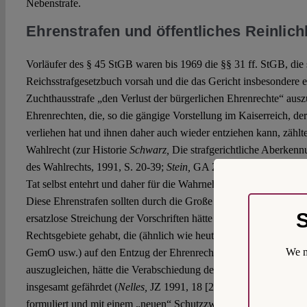
Nebenstrafe.
Ehrenstrafen und öffentliches Reinlich
Vorläufer des § 45 StGB waren bis 1969 die §§ 31 ff. StGB, die
Reichsstrafgesetzbuch vorsah und die das Gericht insbesondere e
Zuchthausstrafe „den Verlust der bürgerlichen Ehrenrechte“ aus
Ehrenrechten, die, so die gängige Vorstellung im Kaiserreich, de
verliehen hat und ihnen daher auch wieder entziehen kann, zählt
Wahlrecht (zur Historie
Schwarz,
Die strafgerichtliche Aberkenn
des Wahlrechts, 1991, S. 20-39;
Stein,
GA 2004, 22 [29 f.]). Der
Tat selbst entehrt und daher für die Wahrnehmung seiner politisch
Diese Ehrenstrafen sollten durch die Große Strafrechtsreform 19
S
ersatzlose Streichung der Vorschriften hätte allerdings Folgewir
Rechtsgebiete gehabt, die (ähnlich wie heute das BWahlG, LW
We m
GemO usw.) auf den Entzug der Ehrenrechte verwiesen. Diese 
auszugleichen, hätte die Verabschiedung des
1. Strafrechtsrefor
insgesamt gefährdet (
Nelles,
JZ 1991, 18 [21]). Deshalb wurden 
formuliert und mit einem „neuen“ Schutzzweck versehen. Die ne