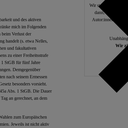
Wir stellen fundierte
dann, wenn die De
Autor:innen. 10.000
arkeit und des aktiven
schränke mich im Folgenden
h beim Verlust der
Unabhängi
g handelt (s. etwa Nelles,
Wir zä
hen und fakultativen
ns zu einer Freiheitsstrafe
. 1 StGB für fünf Jahre
erlangen. Demgegenüber
lten nach seinem Ermessen
Gesetz besonders vorsieht.
 45a Abs. 1 StGB. Die Dauer
 Tag an gerechnet, an dem
e Wahlen zum Europäischen
n. Jeweils ist nicht aktiv