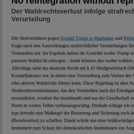
No reintegration without rep
Der Wahlrechtsverlust infolge strafrec
Verurteilung
Die Strafverfahren gegen
Donald Trump in Manhattan
und
Björn
Frage nach den Auswirkungen strafrechtlicher Verurteilungen für 
Verurteilten auf. Im Ergebnis haben die Gerichte weder Trump n
passives Wahlrecht entzogen – beide können also weiter wählen
Allerdings sieht das deutsche Recht mit § 45 Strafgesetzbuch (
Konstellationen vor, in denen eine Verurteilung zum Verlust der 
oder aktiven Wahlrechts führen kann. Diese Regelung ist aber Au
Strafrechtsverständnisses, das den Verurteilten nach der Erledigu
resozialisiert, sondern ihn brandmarkt und aus der Gesellschaft 
Norm in weiten Teilen verfassungswidrig. Deshalb schlage ich vo
lege ferenda
eine Maßregel der Besserung und Sicherung nach d
(Berufsverbot) zu schaffen. Damit würde aus einer kritikwürdige
Instrument zum Schutz der demokratischen Institutionen vor Ang