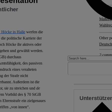
resentation
htlicher
Explore 
Maßreg
Wahlrec
 Höcke in Halle
werfen die
Other po
die politische Karriere der
Deutsch
och Höcke ihr aktives oder
 gehen und gewählt werden.
2 comm
StGB) durchaus
Amtsfähigkeit, des passiven
sdruck eines veralteten
ng der Strafe nicht
verbannt. Außerdem ist die
r, sie zu streichen und
de
em Vorbild des § 70 StGB
Unterstützen
n Ehrenstrafe ein zielgenaues
riffen „von innen“.