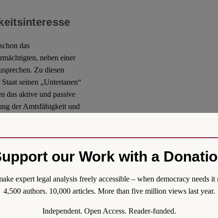
keitsinteresse
 schon das
rmächtigten, neben einer
zusprechen. Zu diesen
r Staat seinen „Untertanen“
en das aktive und passive
ung der Amtsfähigkeit und
 Täter habe sich durch die
en Rechte disqualifiziert.
69 abgeschafft werden. Eine
upport our Work with a Donati
kungen auf andere
G, PartG, BetrVG, die LKrO,
ake expert legal analysis freely accessible – when democracy needs it 
Folgewirkungen
4,500 authors. 10,000 articles. More than five million views last year.
mgesetz (StrRG
) von 1969
die Normen lediglich neu
Independent. Open Access. Reader-funded.
u gefassten §§ 31 ff. StGB