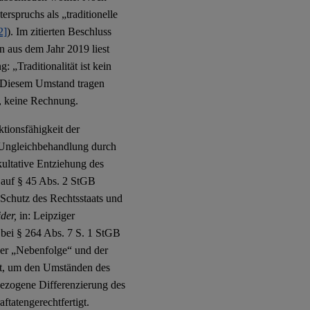
rspruchs als „traditionelle
2]
). Im zitierten Beschluss
 aus dem Jahr 2019 liest
 „Traditionalität ist kein
 Diesem Umstand tragen
n, keine Rechnung.
tionsfähigkeit der
 Ungleichbehandlung durch
kultative Entziehung des
 auf § 45 Abs. 2 StGB
Schutz des Rechtsstaats und
ider,
in: Leipziger
bei § 264 Abs. 7 S. 1 StGB
der „Nebenfolge“ und der
hat, um den Umständen des
 bezogene Differenzierung des
tatengerechtfertigt.