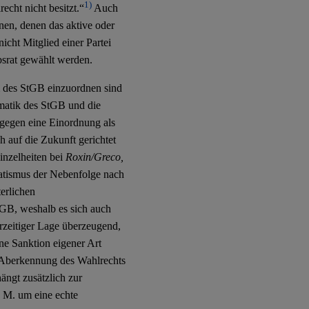
1)
echt nicht besitzt.“
Auch
n, denen das aktive oder
icht Mitglied einer Partei
bsrat gewählt werden.
m des StGB einzuordnen sind
ematik des StGB und die
gegen eine Einordnung als
 auf die Zukunft gerichtet
inzelheiten bei
Roxin/Greco,
matismus der Nebenfolge nach
terlichen
GB, weshalb es sich auch
rzeitiger Lage überzeugend,
ne Sanktion eigener Art
n Aberkennung des Wahlrechts
ngt zusätzlich zur
h. M. um eine echte