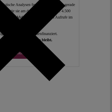
 juristische Analysen frei zur Verfügung – gerade
mokratie sie am dringendsten braucht. 4.500
 Beiträge. Mehr als fünf Millionen Aufrufe im
letzten Jahr.
g. Open Access. Spendenfinanziert.
hlen auf Sie, damit es so bleibt.
Spenden ♡