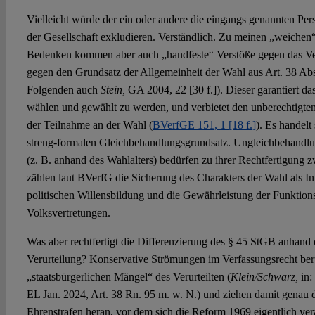
Vielleicht würde der ein oder andere die eingangs genannten Per
der Gesellschaft exkludieren. Verständlich. Zu meinen „weichen“ 
Bedenken kommen aber auch „handfeste“ Verstöße gegen das Ver
gegen den Grundsatz der Allgemeinheit der Wahl aus Art. 38 A
Folgenden auch
Stein,
GA 2004, 22 [30 f.]). Dieser garantiert das
wählen und gewählt zu werden, und verbietet den unberechtigte
der Teilnahme an der Wahl (
BVerfGE 151, 1 [18 f.]
). Es handelt
streng-formalen Gleichbehandlungsgrundsatz. Ungleichbehandlu
(z. B. anhand des Wahlalters) bedürfen zu ihrer Rechtfertigung
zählen laut BVerfG die Sicherung des Charakters der Wahl als In
politischen Willensbildung und die Gewährleistung der Funktions
Volksvertretungen.
Was aber rechtfertigt die Differenzierung des § 45 StGB anhand d
Verurteilung? Konservative Strömungen im Verfassungsrecht beru
„staatsbürgerlichen Mängel“ des Verurteilten (
Klein/Schwarz,
in:
EL Jan. 2024, Art. 38 Rn. 95 m. w. N.) und ziehen damit genau
Ehrenstrafen heran, vor dem sich die Reform 1969 eigentlich ve