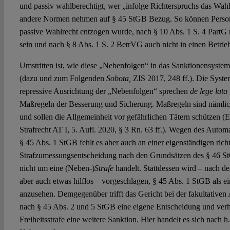
und passiv wahlberechtigt, wer „infolge Richterspruchs das Wahlr
andere Normen nehmen auf § 45 StGB Bezug. So können Persone
passive Wahlrecht entzogen wurde, nach § 10 Abs. 1 S. 4 PartG n
sein und nach § 8 Abs. 1 S. 2 BetrVG auch nicht in einen Betrie
Umstritten ist, wie diese „Nebenfolgen“ in das Sanktionensyste
(dazu und zum Folgenden
Sobota,
ZIS 2017, 248 ff.). Die Syst
repressive Ausrichtung der „Nebenfolgen“ sprechen
de lege lata
Maßregeln der Besserung und Sicherung. Maßregeln sind nämlich
und sollen die Allgemeinheit vor gefährlichen Tätern schützen (E
Strafrecht AT I, 5. Aufl. 2020, § 3 Rn. 63 ff.). Wegen des Auto
§ 45 Abs. 1 StGB fehlt es aber auch an einer eigenständigen rich
Strafzumessungsentscheidung nach den Grundsätzen des § 46 St
nicht um eine (Neben‑)
Strafe
handelt. Stattdessen wird – nach de
aber auch etwas hilflos – vorgeschlagen, § 45 Abs. 1 StGB als ei
anzusehen. Demgegenüber trifft das Gericht bei der fakultative
nach § 45 Abs. 2 und 5 StGB eine eigene Entscheidung und verhä
Freiheitsstrafe eine weitere Sanktion. Hier handelt es sich nach 