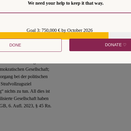
We need your help to keep it that way.
g staatlicher Institutionen“
en vor Verurteilten
Goal 3: 750,000 € by October 2026
“ und würde die Institution
s, wohlgemerkt,
nachdem
er
DONATE ♡
DONE
ischen Verstoßungsgedanken“
en alten Ehrenstrafen stand.
 exkludiert ihn aufgrund
demokratischen Gesellschaft;
organg bei der politischen
 Strafvollzugsziel
 nichts zu tun. All dies ist
lisierte Gesellschaft haben
B, 6. Aufl. 2023, § 45 Rn.