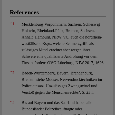
References
References
↑
1
Mecklenburg-Vorpommern, Sachsen, Schleswig-
Holstein, Rheinland-Pfalz, Bremen, Sachsen-
Anhalt, Hamburg, NRW; vgl. auch die nordrhein-
westfälische Rspr., welche Schmerzgriffe als
zulässiges Mittel erachtet aber wegen ihrer
Schwere eine qualifizierte Androhung vor dem
Einsatz fordert: OVG Lüneburg, NJW 2017, 1626.
↑
2
Baden-Württemberg, Bayern, Brandenburg,
Bremen; siehe Mooser, Nervendrucktechniken im
Polizeieinsatz. Unzulässiges Zwangsmittel und
Verstoß gegen die Menschenrechte?, S. 23 f.
↑
3
Bis auf Bayern und das Saarland haben alle
Bundesländer Polizeibeauftragte oder