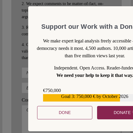
2. We expect comments to be matter-of-fact, on-
topic and free of sarcasm, innuendo and ad personam
arguments.
Support our Work with a Don
3. Racist, sexist and otherwise discriminatory
comments will not be published.
We make expert legal analysis freely accessible
4. Comments under pseudonym are allowed but a
democracy needs it most. 4,500 authors. 10,000 art
valid email address is obligatory. The use of more
than five million views last year.
than one pseudonym is not allowed.
Independent. Open Access. Reader-funde
We need your help to keep it that way
€750,000
Goal 3: 750,000 € by October 2026
€559,159
Comment
DONE
DONATE 