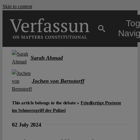
Skip to content
Tog
Navig
Main
Sarah Ahmad
About
Jochen von Bernstorff
Projects
This article belongs to the debate »
Friedfertige Proteste
im Schmerzgriff der Polizei
Open Access
02 July 2024
Authors