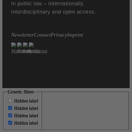
in public law – internationally,
interdisciplinary and open access.
Newsletter
Contact
Privacy
Imprint
Generic filters
Generic filters
Hidden label
Hidden label
Hidden label
Hidden label
Hidden label
Hidden label
Hidden label
Hidden label