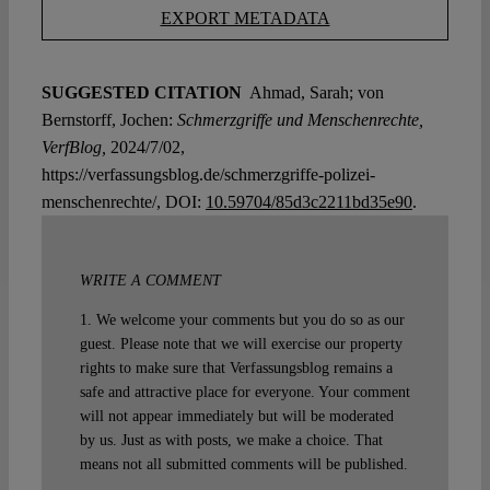
EXPORT METADATA
SUGGESTED CITATION
Ahmad, Sarah; von
Bernstorff, Jochen:
Schmerzgriffe und Menschenrechte,
VerfBlog,
2024/7/02,
https://verfassungsblog.de/schmerzgriffe-polizei-
menschenrechte/, DOI:
10.59704/85d3c2211bd35e90
.
WRITE A COMMENT
1. We welcome your comments but you do so as our
guest. Please note that we will exercise our property
rights to make sure that Verfassungsblog remains a
safe and attractive place for everyone. Your comment
will not appear immediately but will be moderated
by us. Just as with posts, we make a choice. That
means not all submitted comments will be published.