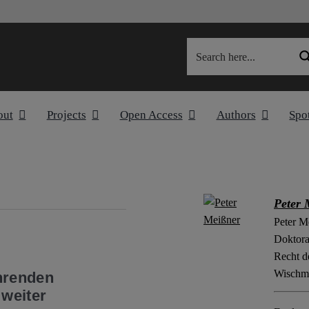
out
Projects
Open Access
Authors
Spo
Peter 
Peter Me
Doktora
Recht d
Wischme
hrenden
 weiter