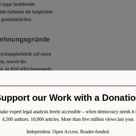
l sogar bestehende
tte (nehmen die belgischen
 grundsätzlichen
blehnungsgründe
treckungsbehörde auf einen
nn, soweit der
 4, 4a RbEuHb) hinausgeht
Funktionsfähigkeit des
Vorgaben des nationalen
Erleichterung und
upport our Work with a Donati
, weshalb
torische Funktion zukomme
ake expert legal analysis freely accessible – when democracy needs it 
wassern (vgl. EuGH, Rs.
4,500 authors. 10,000 articles. More than five million views last year.
Independent. Open Access. Reader-funded.
dige