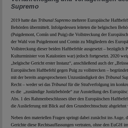
Supremo
2019 hatte das
Tribunal Supremo
mehrere Europäische Haftbefeh
Behörden übermittelt. Infolgedessen leiteten die belgischen Behö
(Puigdemont, Comín und Puig) die Vollstreckung der Europäisch
der Wahl von Puigdemont und Comin zu Mitgliedern des Europä
Vollstreckung dieser beiden Haftbefehle ausgesetzt – bezüglich Pu
Kulturminister von Katalonien war) jedoch fortgesetzt. 2020 wei
„belgische Gericht erster Instanz“, anschließend auch der „Brüss
Europäischen Haftbefehl gegen Puig zu vollstrecken – begründe
mit der bereits angesprochenen Unzuständigkeit des
Tribunal S
Recht – weder sei das
Tribunal
für die Strafverfolgung im konkre
es die „zuständige Justizbehörde“ zur Ausstellung des Europäisch
Abs. 1 des Rahmenbeschlusses über den Europäischen Haftbefe
die Auslieferung mit Blick auf den Grundrechtsschutz abgelehnt
Neben den materiellen Fragen springt dabei zunächst ins Auge, d
Gerichte diese Rechtsauffassungen vertraten, ohne den EuGH i