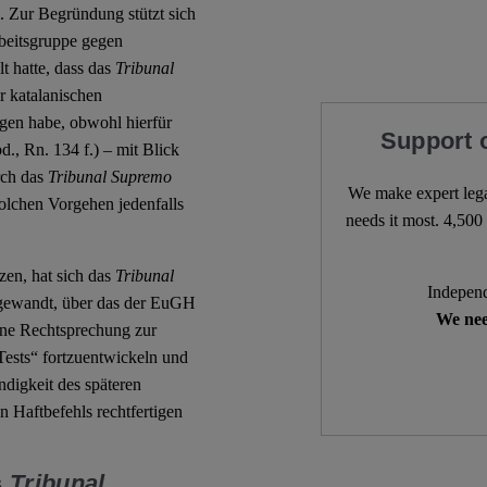
i. Zur Begründung stützt sich
rbeitsgruppe gegen
 hatte, dass das
Tribunal
r katalanischen
gen habe, obwohl hierfür
Support 
., Rn. 134 f.) – mit Blick
ch das
Tribunal Supremo
We make expert lega
olchen Vorgehen jedenfalls
needs it most. 4,500 
en, hat sich das
Tribunal
Independ
gewandt, über das der EuGH
We nee
ine Rechtsprechung zur
ests“ fortzuentwickeln und
digkeit des späteren
 Haftbefehls rechtfertigen
s
Tribunal