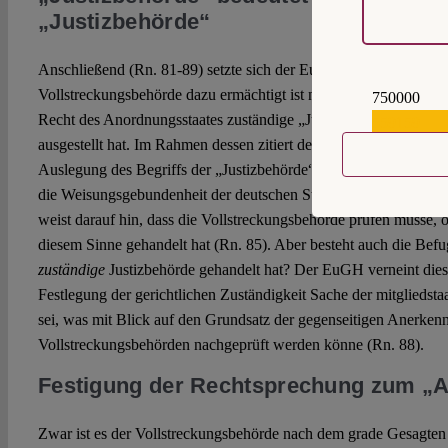
„Justizbehörde“
Anschließend (Rn. 81-89) setzte sich der EuGH mit der Frage au
Vollstreckungsbehörde dazu ermächtigt ist nachzuprüfen, ob die 
750000
Recht des Anordnungsstaates zuständige „Justizbehörde“ den Eu
559159
ausgestellt hat. Im Rahmen dessen zitiert der EuGH zunächst se
Auslegung des Begriffs der „Justizbehörde“ in Art. 6 Abs. 1 R
die Weisungsgebundenheit der deutschen Staatsanwaltschaften a
weist darauf hin, dass die Vollstreckungsbehörde prüfen müsse, o
diesem Sinne gehandelt hat (Rn. 85). Aber besteht auch die Befu
zuständige
Justizbehörde gehandelt hat? Der EuGH verneint dies 
Festlegung der gerichtlichen Zuständigkeit Sache der mitgliedst
sei, was mit Blick auf den Grundsatz der gegenseitigen Anerken
Vollstreckungsbehörden nachgeprüft werden könne (Rn. 88).
Festigung der Rechtsprechung zum „A
Zwar ist es der Vollstreckungsbehörde nach dem grade Gesagten 