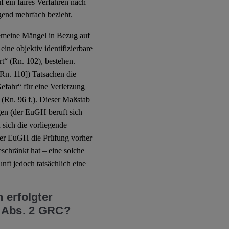
f ein faires Verfahren nach
gend mehrfach bezieht.
lgemeine Mängel in Bezug auf
ine objektiv identifizierbare
t“ (Rn. 102), bestehen.
Rn. 110]) Tatsachen die
efahr“ für eine Verletzung
 (Rn. 96 f.). Dieser Maßstab
en (der EuGH beruft sich
 sich die vorliegende
s der EuGH die Prüfung vorher
chränkt hat – eine solche
nft jedoch tatsächlich eine
 erfolgter
7 Abs. 2 GRC?