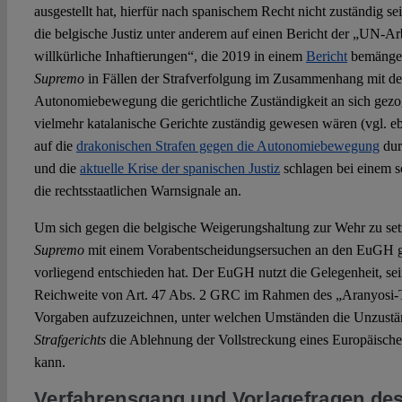
ausgestellt hat, hierfür nach spanischem Recht nicht zuständig se
die belgische Justiz unter anderem auf einen Bericht der „UN-A
willkürliche Inhaftierungen“, die 2019 in einem
Bericht
bemängelt
Supremo
in Fällen der Strafverfolgung im Zusammenhang mit de
Autonomiebewegung die gerichtliche Zuständigkeit an sich gezo
vielmehr katalanische Gerichte zuständig gewesen wären (vgl. ebd
auf die
drakonischen Strafen gegen die Autonomiebewegung
dur
und die
aktuelle Krise der spanischen Justiz
schlagen bei einem s
die rechtsstaatlichen Warnsignale an.
Um sich gegen die belgische Weigerungshaltung zur Wehr zu setz
Supremo
mit einem Vorabentscheidungsersuchen an den EuGH 
vorliegend entschieden hat. Der EuGH nutzt die Gelegenheit, se
Reichweite von Art. 47 Abs. 2 GRC im Rahmen des „Aranyosi-T
Vorgaben aufzuzeichnen, unter welchen Umständen die Unzustän
Strafgerichts
die Ablehnung der Vollstreckung eines Europäischen
kann.
Verfahrensgang und Vorlagefragen de