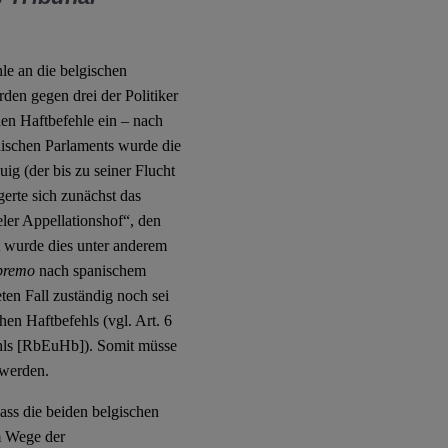
le an die belgischen
rden gegen drei der Politiker
en Haftbefehle ein – nach
ischen Parlaments wurde die
ig (der bis zu seiner Flucht
gerte sich zunächst das
eler Appellationshof“, den
t wurde dies unter anderem
upremo
nach spanischem
ten Fall zuständig noch sei
en Haftbefehls (vgl. Art. 6
hls [RbEuHb]). Somit müsse
 werden.
ass die beiden belgischen
m Wege der