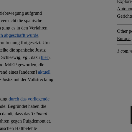
Explore 
Autono
nomiebewegung aufgrund
Gericht
 versucht die spanische
h ging es in den Verfahren
Other po
ch abgeschafft wurde
,
Europa
runtreuung fortgesetzt. Um
ellte die spanische Justiz
1 comm
 Schleswig, vgl. dazu
hier
).
ind MdEP geworden, die
rend eines [anderen]
aktuell
e Justiz mit der Vollstreckung
 ging
durch das vorliegende
nde: Begründet haben die
m damit, dass das
Tribunal
fahren gegen Puigdemont et.
päischen Haftbefehle