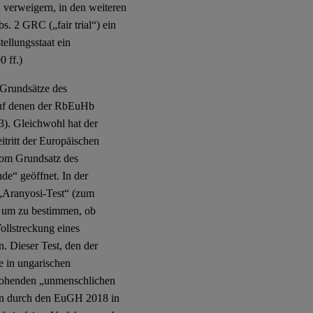
 verweigern, in den weiteren
bs. 2 GRC („fair trial“) ein
llungsstaat ein
0 ff.)
 Grundsätze des
auf denen der RbEuHb
). Gleichwohl hat der
tritt der Europäischen
vom Grundsatz des
de“ geöffnet. In der
„Aranyosi-Test“ (zum
, um zu bestimmen, ob
ollstreckung eines
 Dieser Test, den der
e in ungarischen
rohenden „unmenschlichen
en durch den EuGH 2018 in