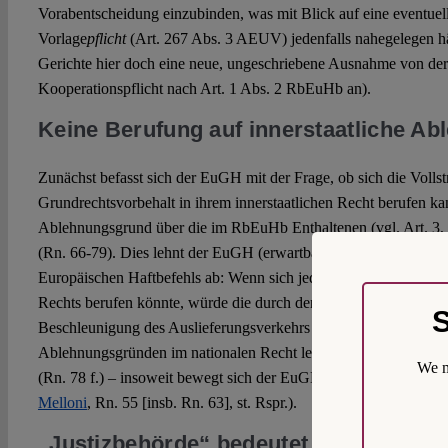
Vorabentscheidung einzubinden, was mit Blick auf eine eventuel
Vorlage
pflicht
(Art. 267 Abs. 3 AEUV) jedenfalls nahegelegen hä
Gerichte hier doch eine neue, ungeschriebene Ausnahme von der
Kooperationspflicht nach Art. 1 Abs. 2 RbEuHb an).
Keine Berufung auf innerstaatliche A
Zunächst befasst sich der EuGH mit der Frage, ob sich die Volls
Grundrechtsvorbehalt in ihrem innerstaatlichen Recht berufen ka
Ablehnungsgrund über die im RbEuHb Enthaltenen (vgl. Art. 3,
(Rn. 66-79). Dies lehnt der EuGH (erwartbar) mit Blick auf die 
Europäischen Haftbefehls ab: Wenn sich jeder Mitgliedstaat auf 
Rechts berufen könnte, würde die durch den RbEuHb anvisierte 
S
Beschleunigung des Auslieferungsverkehrs gefährdet (Rn. 75 f.)
Ablehnungsgründen im nationalen Recht lediglich eine deklara
We m
(Rn. 78 f.) – insoweit bewegt sich der EuGH in bekannten Fahr
Melloni
, Rn. 55 [insb. Rn. 63], st. Rspr.).
„Justizbehörde“ bedeutet nicht
zustän