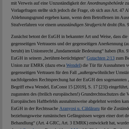
mit Verweis auf eine Unzuständigkeit der
Anordnungsbehörde
zu
Vorlagefragen stellte sich jedoch die Frage, ob sich aus Art. 47 A
Ablehnungsgrund ergeben kann, wenn dem Betroffenen im Ausste
Strafverfahren vor einem
unzuständigen Strafgericht
droht (Rn. 9
Zunächst betont der EuGH in bekannter Art und Weise, dass die
gegenseitigen Vertrauens und der gegenseitigen Anerkennung (
beruht) im Unionsrecht „fundamentale Bedeutung“ haben (Rn. 93
EuGH in seinem „berühmt-berüchtigten“
Gutachten 2/13
zum Bei
Union zur EMRK (dazu etwa
Wendel
) die Tür für Ausnahmen 
gegenseitigen Vertrauen für den Fall „außergewöhnlicher Umstän
nachfolgenden Rechtsprechung hat der EuGH den sogenannten 
Begriff etwa Wendel, EuConst 15 [2019], S. 17 [23]) eingeführt
zugunsten des (freilich europäischen!) Grundrechtsschutzes die V
Europäischen Haftbefehls ausnahmsweise abgelehnt werden kann.
EuGH in der Rechtssache
Aranyosi u. Căldăraru
für die Zuständ
beziehungsweise rumänischen Gefängnissen wegen einer dort d
Behandlung“ (Art. 4 GRC, Art. 3 EMRK) entwickelt hat, wurd