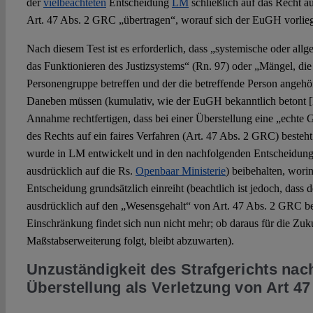
der
vielbeachteten
Entscheidung
LM
schließlich auf das Recht au
Art. 47 Abs. 2 GRC „übertragen“, worauf sich der EuGH vorlie
Nach diesem Test ist es erforderlich, dass „systemische oder al
das Funktionieren des Justizsystems“ (Rn. 97) oder „Mängel, die e
Personengruppe betreffen und der die betreffende Person angehör
Daneben müssen (kumulativ, wie der EuGH bekanntlich betont [
Annahme rechtfertigen, dass bei einer Überstellung eine „echte G
des Rechts auf ein faires Verfahren (Art. 47 Abs. 2 GRC) besteht
wurde in LM entwickelt und in den nachfolgenden Entscheidung
ausdrücklich auf die Rs.
Openbaar Ministerie
) beibehalten, worin
Entscheidung grundsätzlich einreiht (beachtlich ist jedoch, das
ausdrücklich auf den „Wesensgehalt“ von Art. 47 Abs. 2 GRC bes
Einschränkung findet sich nun nicht mehr; ob daraus für die Zuku
Maßstabserweiterung folgt, bleibt abzuwarten).
Unzuständigkeit des Strafgerichts nach
Überstellung als Verletzung von Art 4