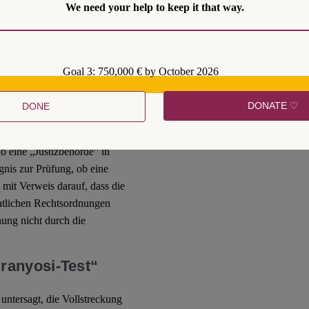
We need your help to keep it that way.
seinander, ob die
nach dem innerstaatlichen
Goal 3: 750,000 € by October 2026
ropäischen Haftbefehl
ine Rechtsprechung zur
DONATE ♡
DONE
bEuHb (in der bekanntermaßen
uf
Kritik
gestoßen ist) und
b eine „Justizbehörde“ in
gnis zur Prüfung, ob eine
mit Verweis darauf, dass die
aatlichen Rechtsordnungen
nung nicht durch die
ranyosi-Test“
untersagt, die Vollstreckung