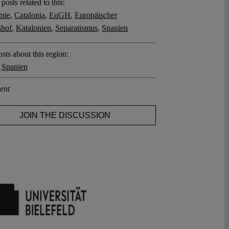
posts related to this:
mie
,
Catalonia
,
EuGH
,
Europäischer
shof
,
Katalonien
,
Separatismus
,
Spanien
sts about this region:
,
Spanien
ent
JOIN THE DISCUSSION