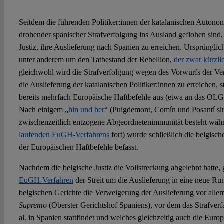
Seitdem die führenden Politiker:innen der katalanischen Auto
drohender spanischer Strafverfolgung ins Ausland geflohen sind,
Justiz, ihre Auslieferung nach Spanien zu erreichen. Ursprünglic
unter anderem um den Tatbestand der Rebellion,
der zwar kürzli
gleichwohl wird die Strafverfolgung wegen des Vorwurfs der Ve
die Auslieferung der katalanischen Politiker:innen zu erreichen, st
bereits mehrfach Europäische Haftbefehle aus (etwa an das OLG
Nach einigem „
hin und her
“ (Puigdemont, Comín und Posantí s
zwischenzeitlich entzogene Abgeordnetenimmunität besteht wäh
laufenden EuGH-Verfahrens
fort) wurde schließlich die belgisch
der Europäischen Haftbefehle befasst.
Nachdem die belgische Justiz die Vollstreckung abgelehnt hatte,
EuGH-Verfahren
der Streit um die Auslieferung in eine neue Ru
belgischen Gerichte die Verweigerung der Auslieferung vor alle
Supremo
(Oberster Gerichtshof Spaniens), vor dem das Strafver
al. in Spanien stattfindet und welches gleichzeitig auch die Euro