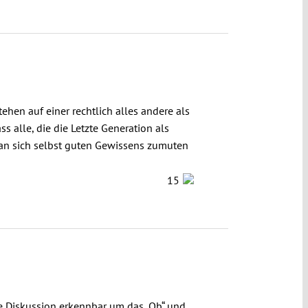
en auf einer rechtlich alles andere als
 alle, die die Letzte Generation als
man sich selbst guten Gewissens zumuten
15
che Diskussion erkennbar um das „Ob“ und