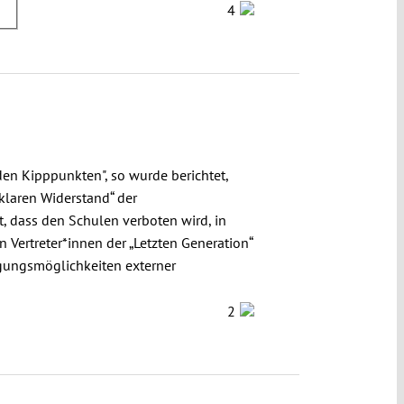
4
den Kipppunkten", so wurde berichtet,
klaren Widerstand“ der
t, dass den Schulen verboten wird, in
 Vertreter*innen der „Letzten Generation“
igungsmöglichkeiten externer
2