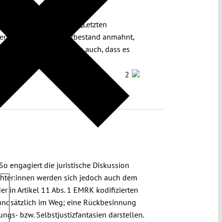
n einen Aktivisten der „Letzten
gehen beim Nötigungstatbestand anmahnt,
g auf § 240 StGB, sondern auch, dass es
r angezeigt hält.
2
So engagiert die juristische Diskussion
ichter:innen werden sich jedoch auch dem
r in Artikel 11 Abs. 1 EMRK kodifizierten
grundsätzlich im Weg; eine Rückbesinnung
ngs- bzw. Selbstjustizfantasien darstellen.