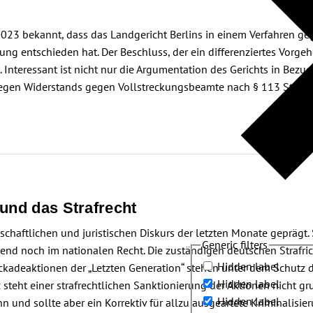
23 bekannt, dass das Landgericht Berlins in einem Verfahren gege
ung entschieden hat. Der Beschluss, der ein differenziertes Vor
. Interessant ist nicht nur die Argumentation des Gerichts in Bezu
egen Widerstands gegen Vollstreckungsbeamte nach § 113 StGB fü
und das Strafrecht
chaftlichen und juristischen Diskurs der letzten Monate geprägt. 
Generic filters
egend noch im nationalen Recht. Die zuständigen deutschen Strafr
Hidden label
kadeaktionen der „Letzten Generation“ stehen unter dem Schutz de
Hidden label
 steht einer strafrechtlichen Sanktionierung der Aktionen nicht 
Hidden label
und sollte aber ein Korrektiv für allzu ausgeartete Kriminalisieru