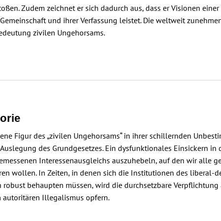
oßen. Zudem zeichnet er sich dadurch aus, dass er Visionen eine
n Gemeinschaft und ihrer Verfassung leistet. Die weltweit zunehme
Bedeutung zivilen Ungehorsams.
orie
hene Figur des „zivilen Ungehorsams“ in ihrer schillernden Unbes
Auslegung des Grundgesetzes. Ein dysfunktionales Einsickern in 
gemessenen Interessenausgleichs auszuhebeln, auf den wir alle 
ren wollen. In Zeiten, in denen sich die Institutionen des libera
 robust behaupten müssen, wird die durchsetzbare Verpflichtung a
 autoritären Illegalismus opfern.