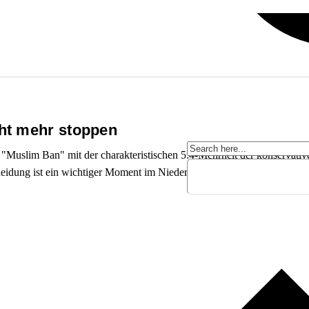
ht mehr stoppen
Muslim Ban" mit der charakteristischen 5:4-Mehrheit der konservativ
cheidung ist ein wichtiger Moment im Niedergang der US-amerikanisch