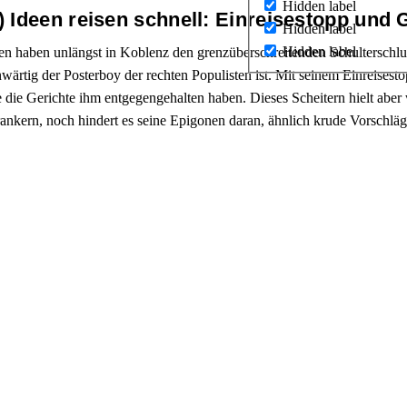
Hidden label
 Ideen reisen schnell: Einreisestopp und
Hidden label
Hidden label
en haben unlängst in Koblenz den grenzüberschreitenden Schulterschl
wärtig der Posterboy der rechten Populisten ist. Mit seinem Einreises
die die Gerichte ihm entgegengehalten haben. Dieses Scheitern hielt a
nkern, noch hindert es seine Epigonen daran, ähnlich krude Vorschläge 