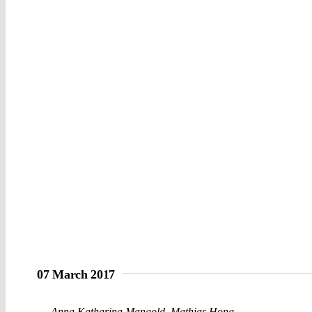
07 March 2017
Anna Katharina Mangold
,
Mathias Hong