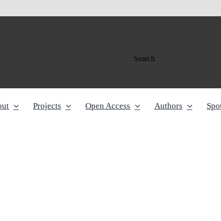
Search
out
Projects
Open Access
Authors
Spot