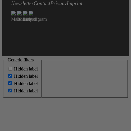
Newsletter
Contact
Privacy
Imprint
Generic filters
Generic filters
Hidden label
Hidden label
Hidden label
Hidden label
Hidden label
Hidden label
Hidden label
Hidden label