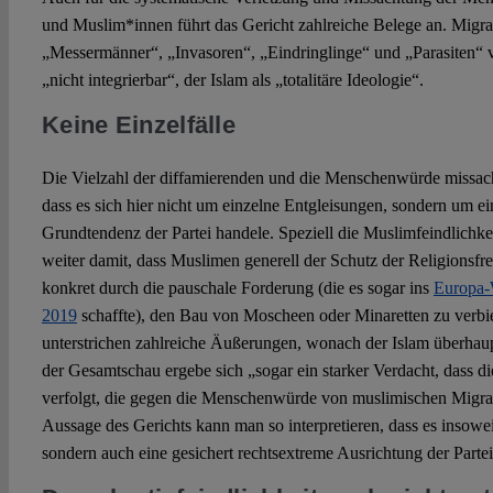
und Muslim*innen führt das Gericht zahlreiche Belege an. Migr
„Messermänner“, „Invasoren“, „Eindringlinge“ und „Parasiten“ 
„nicht integrierbar“, der Islam als „totalitäre Ideologie“.
Keine Einzelfälle
Die Vielzahl der diffamierenden und die Menschenwürde missac
dass es sich hier nicht um einzelne Entgleisungen, sondern um ei
Grundtendenz der Partei handele. Speziell die Muslimfeindlichke
weiter damit, dass Muslimen generell der Schutz der Religionsfrei
konkret durch die pauschale Forderung (die es sogar ins
Europa
2019
schaffte), den Bau von Moscheen oder Minaretten zu verbie
unterstrichen zahlreiche Äußerungen, wonach der Islam überhaupt
der Gesamtschau ergebe sich „sogar ein starker Verdacht, dass d
verfolgt, die gegen die Menschenwürde von muslimischen Migran
Aussage des Gerichts kann man so interpretieren, dass es insowei
sondern auch eine gesichert rechtsextreme Ausrichtung der Partei 