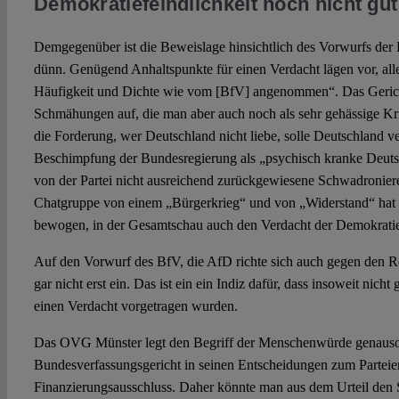
Demokratiefeindlichkeit noch nicht gut
Demgegenüber ist die Beweislage hinsichtlich des Vorwurfs der 
dünn. Genügend Anhaltspunkte für einen Verdacht lägen vor, alle
Häufigkeit und Dichte wie vom [BfV] angenommen“. Das Gerich
Schmähungen auf, die man aber auch noch als sehr gehässige Kri
die Forderung, wer Deutschland nicht liebe, solle Deutschland ve
Beschimpfung der Bundesregierung als „psychisch kranke Deutsc
von der Partei nicht ausreichend zurückgewiesene Schwadronieren
Chatgruppe von einem „Bürgerkrieg“ und von „Widerstand“ hat 
bewogen, in der Gesamtschau auch den Verdacht der Demokratiefe
Auf den Vorwurf des BfV, die AfD richte sich auch gegen den Re
gar nicht erst ein. Das ist ein ein Indiz dafür, dass insoweit nic
einen Verdacht vorgetragen wurden.
Das OVG Münster legt den Begriff der Menschenwürde genauso
Bundesverfassungsgericht in seinen Entscheidungen zum Parteie
Finanzierungsausschluss. Daher könnte man aus dem Urteil den S