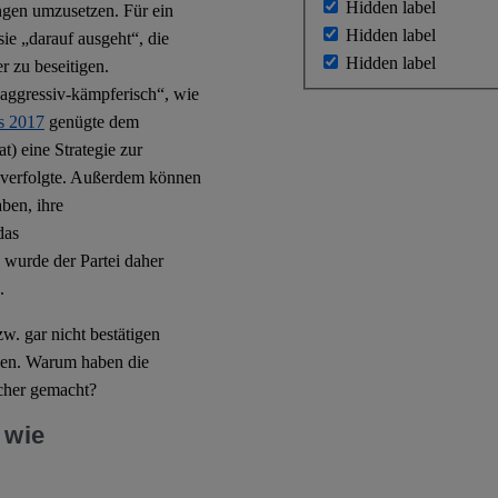
Hidden label
ungen umzusetzen. Für ein
Hidden label
ie „darauf ausgeht“, die
Hidden label
r zu beseitigen.
 „aggressiv-kämpferisch“, wie
s 2017
genügte dem
) eine Strategie zur
iv verfolgte. Außerdem können
ben, ihre
das
wurde der Partei daher
.
w. gar nicht bestätigen
egen. Warum haben die
cher gemacht?
 wie