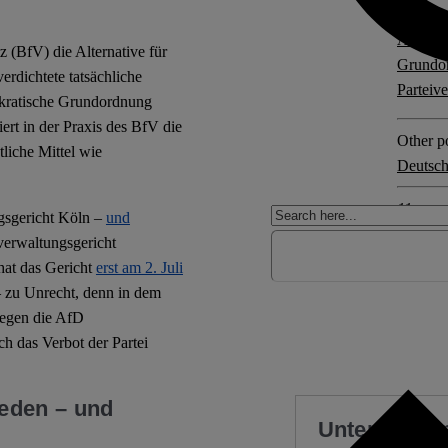
Explore 
AfD
,
A
 (BfV) die Alternative für
Grundo
erdichtete tatsächliche
Parteiv
mokratische Grundordnung
ert in der Praxis des BfV die
Other po
liche Mittel wie
Deutsch
11 com
gsgericht Köln –
und
verwaltungsgericht
hat das Gericht
erst am 2. Juli
 – zu Unrecht, denn in dem
 gegen die AfD
h das Verbot der Partei
eden – und
Unterstützen