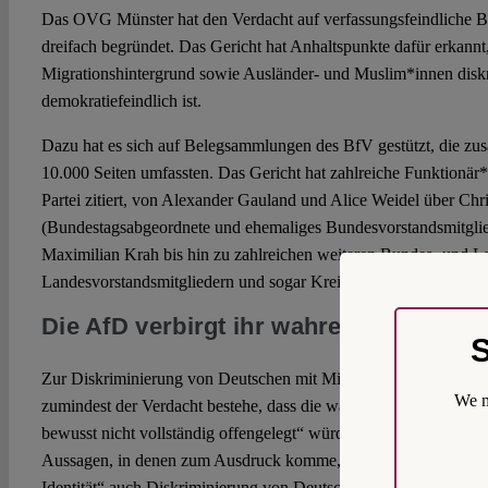
Das OVG Münster hat den Verdacht auf verfassungsfeindliche B
dreifach begründet. Das Gericht hat Anhaltspunkte dafür erkannt,
Migrationshintergrund sowie Ausländer- und Muslim*innen diskri
demokratiefeindlich ist.
Dazu hat es sich auf Belegsammlungen des BfV gestützt, die
10.000 Seiten umfassten. Das Gericht hat zahlreiche Funktionär*
Partei zitiert, von Alexander Gauland und Alice Weidel über Ch
(Bundestagsabgeordnete und ehemaliges Bundesvorstandsmitgli
Maximilian Krah bis hin zu zahlreichen weiteren Bundes- und L
Landesvorstandsmitgliedern und sogar Kreisverbandsvorsitzende
Die AfD verbirgt ihr wahres Gesicht
S
Zur Diskriminierung von Deutschen mit Migrationshintergrund stel
We m
zumindest der Verdacht bestehe, dass die wahren Ziele der Parte
bewusst nicht vollständig offengelegt“ würden. Das stützt es auf
Aussagen, in denen zum Ausdruck komme, dass es zur Bewahrung
Identität“ auch Diskriminierung von Deutschen mit Migrationsh