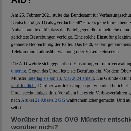
Am 25. Februar 2021 stufte das Bundesamt für Verfassungsschutz
Deutschland (AfD) als „Verdachtsfall“ ein. Es gebe hinreichend v
Anhaltspunkte dafür, dass die Partei gegen die freiheitliche de
gerichtete Bestrebungen verfolge. Eine solche Einstufung legitimi
genauere Beobachtung der Partei. Das heißt, es darf geheimdienst
Telekommunikationsüberwachung oder V-Leute einsetzen.
Die AfD wehrte sich gegen diese Einstufung vor dem Verwaltun
unterlag
. Gegen das Urteil legte sie Berufung ein. Vor dem Ober
Münster
unterlag sie am 13. Mai 2024 erneut
. Die Gründe dafür 
veröffentlicht
. Darüber wurde bislang so gut wie nicht berichtet
Urteil steckt einiges drin. Vor allem hat es ein Verbotsverfahren
nach
Artikel 21 Absatz 2 GG
wahrscheinlicher gemacht. Und auc
selbst.
Worüber hat das OVG Münster entschi
worüber nicht?