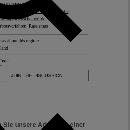
posts related to this:
fD-Verbot
,
Freiheitlich-demokratische
rdnung
,
Menschenwürde
,
Parteiverbot
,
erbotsverfahren
,
Rassismus
sts about this region:
land
ments
JOIN THE DISCUSSION
 Sie unsere Arbeit mit einer