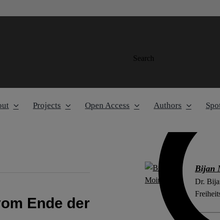
Search
out
Projects
Open Access
Authors
Spot
Bijan 
Dr. Bija
Freiheit
 vom Ende der