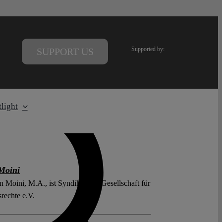
Supported by:
SUPPORT US
light
Moini
n Moini, M.A., ist Syndikus der Gesellschaft für
srechte e.V.