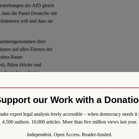
estrebungen der AfD gleich
 dass die Partei Deutsche mit
minieren will und dass sie
 zusammengenommen über
innen auf allen Ebenen der
ristina Baum
ed), Björn Höcke und
andtagsabgeordneten,
n.
upport our Work with a Donati
lt das Gericht fest, dass
ake expert legal analysis freely accessible – when democracy needs it 
i „aus taktischem Kalkül
4,500 authors. 10,000 articles. More than five million views last year.
 zahlreiche abwertende
 der „ethnisch-kulturellen
Independent. Open Access. Reader-funded.
intergrund geben könne.