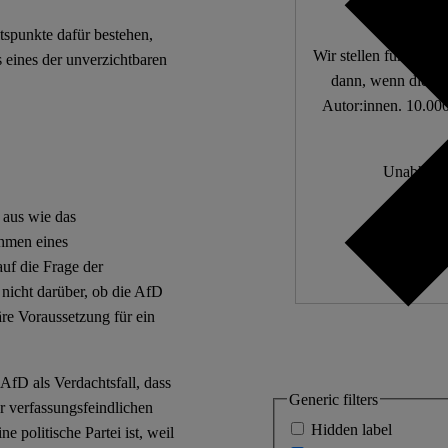
tspunkte dafür bestehen,
Wir stellen fundierte
 eines der unverzichtbaren
dann, wenn die De
Autor:innen. 10.000
Unabhängi
Wir zä
 aus wie das
ahmen eines
auf die Frage der
 nicht darüber, ob die AfD
äre Voraussetzung für ein
fD als Verdachtsfall, dass
Generic filters
r verfassungsfeindlichen
Hidden label
e politische Partei ist, weil