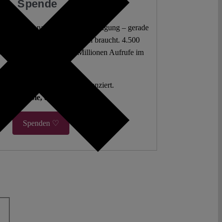
Spende
 juristische Analysen frei zur Verfügung – gerade
mokratie sie am dringendsten braucht. 4.500
 Beiträge. Mehr als fünf Millionen Aufrufe im
letzten Jahr.
g. Open Access. Spendenfinanziert.
hlen auf Sie, damit es so bleibt.
Spenden ♡