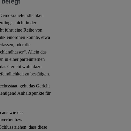
 belegt
Demokratiefeindlichkeit
rdings „nicht in der
t führt eine Reihe von
tik einordnen könnte, etwa
rlassen, oder die
hlandhasser“. Allein das
 in einer parteiinternen
das Gericht wohl dazu
indlichkeit zu bestätigen.
chtsstaat, geht das Gericht
ht genügend Anhaltspunkte für
 aus wie das
nverbot bzw.
chluss ziehen, dass diese