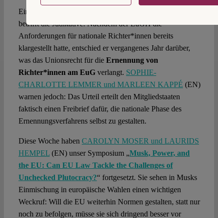
Ein wichtiges Kapitel des autokratischen Handbuchs
betrifft die Judikative. Nachdem der EuGH die
Anforderungen für nationale Richter*innen bereits
klargestellt hatte, entschied er vergangenes Jahr darüber,
was das Unionsrecht für die
Ernennung von
Richter*innen am EuG
verlangt.
SOPHIE-
CHARLOTTE LEMMER und MARLEEN KAPPÉ
(EN)
warnen jedoch: Das Urteil erteilt den Mitgliedstaaten
faktisch einen Freibrief dafür, die nationale Phase des
Ernennungsverfahrens selbst zu gestalten.
Diese Woche haben
CAROLYN MOSER und LAURIDS
HEMPEL
(EN) unser Symposium „
Musk, Power, and
the EU: Can EU Law Tackle the Challenges of
Unchecked Plutocracy?
“ fortgesetzt. Sie sehen in Musks
Einmischung in europäische Wahlen einen wichtigen
Weckruf: Will die EU weiterhin Normen gestalten, statt nur
noch zu befolgen, müsse sie sich dringend besser vor