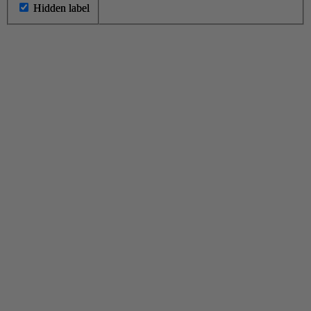
Hidden label
Hidden label