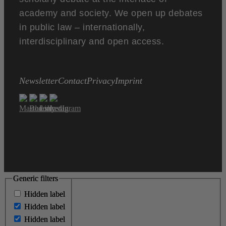
academy and society. We open up debates
in public law – internationally,
interdisciplinary and open access.
Newsletter
Contact
Privacy
Imprint
Generic filters
Generic filters
Hidden label
Hidden label
Hidden label
Hidden label
Hidden label
Hidden label