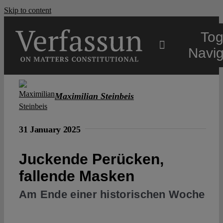
Skip to content
Tog
Navig
Main
Maximilian Steinbeis
About
31 January 2025
Projects
Juckende Perücken,
fallende Masken
Open Access
Am Ende einer historischen Woche
Authors