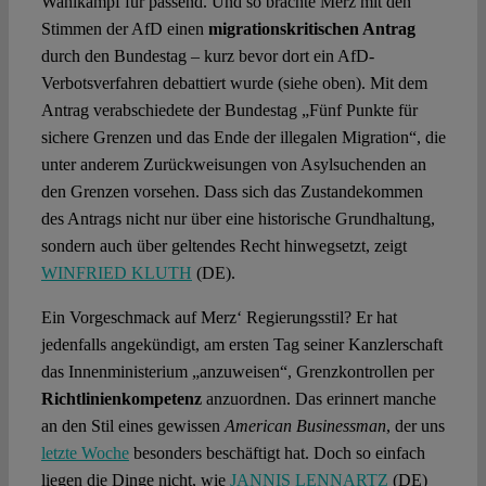
Wahlkampf für passend. Und so brachte Merz mit den
Stimmen der AfD einen
migrationskritischen Antrag
durch den Bundestag – kurz bevor dort ein AfD-
Verbotsverfahren debattiert wurde (siehe oben). Mit dem
Antrag verabschiedete der Bundestag „Fünf Punkte für
sichere Grenzen und das Ende der illegalen Migration“, die
unter anderem Zurückweisungen von Asylsuchenden an
den Grenzen vorsehen. Dass sich das Zustandekommen
des Antrags nicht nur über eine historische Grundhaltung,
sondern auch über geltendes Recht hinwegsetzt, zeigt
WINFRIED KLUTH
(DE).
Ein Vorgeschmack auf Merz‘ Regierungsstil? Er hat
jedenfalls angekündigt, am ersten Tag seiner Kanzlerschaft
das Innenministerium „anzuweisen“, Grenzkontrollen per
Richtlinienkompetenz
anzuordnen. Das erinnert manche
an den Stil eines gewissen
American Businessman
, der uns
letzte Woche
besonders beschäftigt hat. Doch so einfach
liegen die Dinge nicht, wie
JANNIS LENNARTZ
(DE)