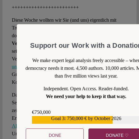
++++++++++++++++++++++++
Diese Woche wollten wir Sie (und uns) eigentlich mit
Trump-Content verschonen, aber ganz ohne geht es dann
doch nicht. Nachdem der US Supreme Court das
TikTok-
Verbot
aufrechterhalten hatte, verwendete Trump eines
Support our Work with a Donatio
seiner zahllosen Dekrete darauf, die Durchsetzung des
Verbots vorübergehend auszusetzen.
URS SAXER
We make expert legal analysis freely accessible – whe
und ROMAN KOLLENBERG
(EN) gucken sich die
democracy needs it most. 4,500 authors. 10,000 articles. 
Gründe des Urteils genauer an, während dessen
than five million views last year.
Konsequenzen ungewiss bleiben.
Independent. Open Access. Reader-funded.
Das
autokratische Handbuch
wurde inzwischen Seite für
We need your help to keep it that way.
Seite analysiert, nur eine fehlt: die Wirtschaftspolitik. Dabei
zeigten Trumps Wahlsiege, dass diese oft ein zentraler
€750,000
Erfolgsfaktor sei, bemerken
KATI CSERES und YORK
Goal 3: 750,000 € by October 2026
€559,159
ALBRECHT
(EN), und füllen die Lücke am Beispiel
Ungarns.
DONE
DONATE ♡