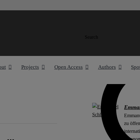
Search
out
Projects
Open Access
Authors
Spo
Emman
Emmanue
zu öffe
internat
Ökonomi