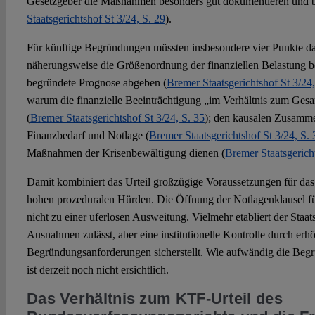
Gesetzgeber die Maßnahmen besonders gut dokumentieren und 
Staatsgerichtshof St 3/24, S. 29
).
Für künftige Begründungen müssten insbesondere vier Punkte da
näherungsweise die Größenordnung der finanziellen Belastung b
begründete Prognose abgeben (
Bremer Staatsgerichtshof St 3/24,
warum die finanzielle Beeinträchtigung „im Verhältnis zum Gesam
(
Bremer Staatsgerichtshof St 3/24, S. 35
); den kausalen Zusamm
Finanzbedarf und Notlage (
Bremer Staatsgerichtshof St 3/24, S. 
Maßnahmen der Krisenbewältigung dienen (
Bremer Staatsgericht
Damit kombiniert das Urteil großzügige Voraussetzungen für das
hohen prozeduralen Hürden. Die Öffnung der Notlagenklausel für
nicht zu einer uferlosen Ausweitung. Vielmehr etabliert der Staat
Ausnahmen zulässt, aber eine institutionelle Kontrolle durch erh
Begründungsanforderungen sicherstellt. Wie aufwändig die Begr
ist derzeit noch nicht ersichtlich.
Das Verhältnis zum KTF-Urteil des