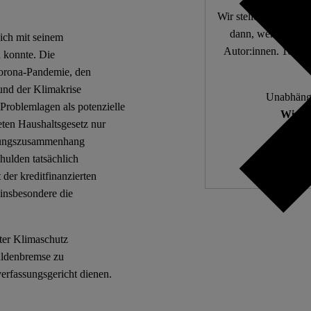
Wir stellen fundierte
dann, wenn die De
ich mit seinem
Autor:innen. 10.000
 konnte. Die
Corona-Pandemie, den
und der Klimakrise
Unabhängi
 Problemlagen als potenzielle
Wir zä
eten Haushaltsgesetz nur
ssungszusammenhang
ulden tatsächlich
 der kreditfinanzierten
insbesondere die
rter Klimaschutz
uldenbremse zu
erfassungsgericht dienen.