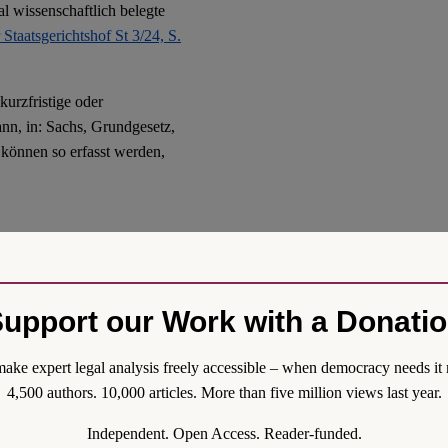
 wissenschaftlich belegte
Staatsgerichtshof St 3/24, S.
kurzfristige oder
ann, in: Sachs, Grundgesetz,
 können so erfasst werden,
htshof eine unbeherrschbare
deshalb ausgeschlossen sei,
anz- und Wirtschaftskrisen
upport our Work with a Donati
 unbeherrschbar (
Bremer
durch Nichthandeln
ake expert legal analysis freely accessible – when democracy needs it 
aus (
Bremer
4,500 authors. 10,000 articles. More than five million views last year.
ierungen dürfe die
Independent. Open Access. Reader-funded.
en. Demnach sei maßgeblich,