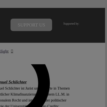
Supported by:
SUPPORT US
tlight
uel Schlichter
l Schlichter ist Jurist und Experte in Themen
ntlicher Klimafinanzierung mit einem LL.M. in
ionalem Recht und internationaler politischer
e der Universität Kent (Photo Credits: