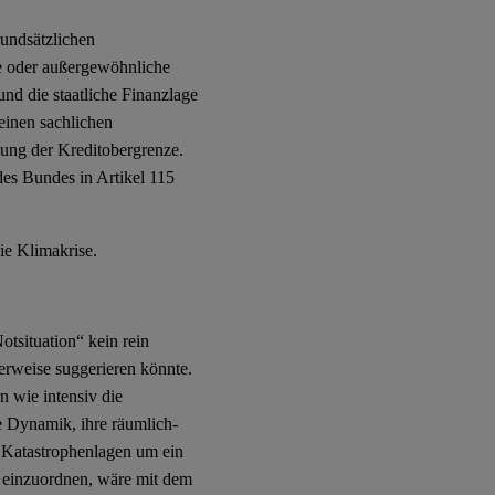
undsätzlichen
e oder außergewöhnliche
 und die staatliche Finanzlage
einen sachlichen
ng der Kreditobergrenze.
des Bundes in Artikel 115
die Klimakrise.
otsituation“ kein rein
herweise suggerieren könnte.
rn wie intensiv die
re Dynamik, ihre räumlich-
e Katastrophenlagen um ein
t einzuordnen, wäre mit dem