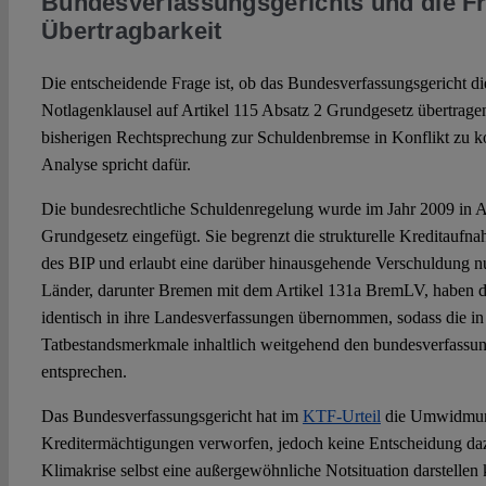
Bundesverfassungsgerichts und die F
Übertragbarkeit
Die entscheidende Frage ist, ob das Bundesverfassungsgericht d
Notlagenklausel auf Artikel 115 Absatz 2 Grundgesetz übertragen
bisherigen Rechtsprechung zur Schuldenbremse in Konflikt zu 
Analyse spricht dafür.
Die bundesrechtliche Schuldenregelung wurde im Jahr 2009 in A
Grundgesetz eingefügt. Sie begrenzt die strukturelle Kreditauf
des BIP und erlaubt eine darüber hinausgehende Verschuldung n
Länder, darunter Bremen mit dem Artikel 131a BremLV, haben d
identisch in ihre Landesverfassungen übernommen, sodass die i
Tatbestandsmerkmale inhaltlich weitgehend den bundesverfassu
entsprechen.
Das Bundesverfassungsgericht hat im
KTF-Urteil
die Umwidmun
Kreditermächtigungen verworfen, jedoch keine Entscheidung daz
Klimakrise selbst eine außergewöhnliche Notsituation darstellen 