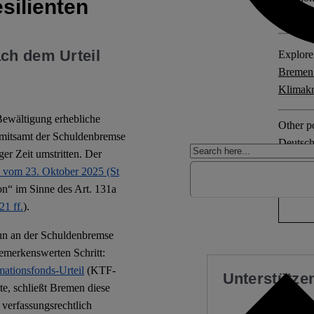
silienten
Edgarro
ch dem Urteil
Explore 
Bremen.
Klimakr
 Bewältigung erhebliche
Other po
g mitsamt der Schuldenbremse
Deutsch
ger Zeit umstritten. Der
l vom 23. Oktober 2025 (St
1 comm
on“ im Sinne des Art. 131a
21 ff.
).
nun an der Schuldenbremse
bemerkenswerten Schritt:
ationsfonds-Urteil
(KTF-
Unterstützen
te, schließt Bremen diese
 verfassungsrechtlich