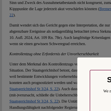
Sinn und Zweck des Ausnahmetatbestands nicht kongruent, zumal
Kipppunkte die Lage jederzeit akut verschärfen könnten (
Bremer 
22
).
Damit wendet sich das Gericht gegen eine Interpretation, die nur 
abgrenzbare Ereignisse als notlagenfähig betrachtet (etwa Siekm
10. Aufl. 2024, Art. 109 Rn. 78e). Auch langfristige Krisenlagen
wenn sie einen gewissen Schweregrad erreichen.
Kontrollentzug ohne Erfordernis der Unvorhersehbarkeit
Unter dem Merkmal des Kontrollentzugs versteht der Staatsgeric
Situation. Der Staatsgerichtshof betont, dass eine Notlage nicht 
weil bestimmte Entwicklungen vorhersehbar waren; relevante Fin
S
konnten auch prognostiziert werden und waren dennoch objektiv
Staatsgerichtshof St 3/24, S. 22
). Auch dass der Staat die Krise 
We m
(mit-)verursacht, schließe die Unbeherrschbarkeit der Krise nicht 
Staatsgerichtshof St 3/24, S. 22
). Die Untätigkeit vorheriger Reg
Handlungsfähigkeit nachfolgender Regierungen nicht beschränk