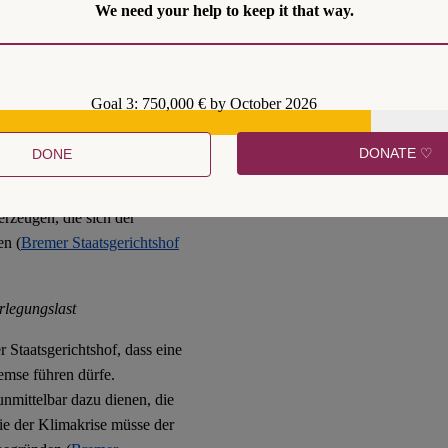
We need your help to keep it that way.
nschränke, die es
Goal 3: 750,000 € by October 2026
age verursachten finanziellen
lchem Zeitpunkt eine solche
DONATE ♡
DONE
tzgeber zukommt. Dies muss er
finitorisch bestehen,
rzeugen, die sich der
en (
Bremer Staatsgerichtshof
legungslast
r Staatsgerichtshof, dass eine
emse führen dürfe.
nmittelbar dazu dienen, die
ie der Klimakrise müsse der