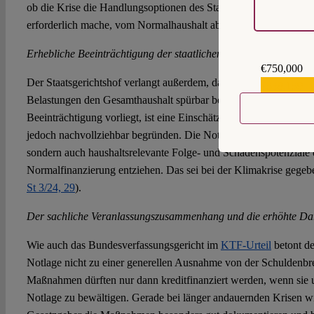
ob die Krise die Handlungsoptionen des Staates in einer Weise ei
erforderlich mache, vom Normalhaushalt abzuweichen.
Erhebliche Beeinträchtigung der staatlichen Finanzlage
€750,000
Der Staatsgerichtshof verlangt außerdem, dass die durch die Notl
€559,159
Belastungen den Gesamthaushalt spürbar beeinträchtigen. Ab we
Beeinträchtigung vorliegt, ist eine Einschätzung, die dem Gese
jedoch nachvollziehbar begründen. Die Notlage muss nicht nur de
sondern auch haushaltsrelevante Folge- und Schadenspotenziale e
Normalfinanzierung entziehen. Das sei bei der Klimakrise gegeb
St 3/24, 29
).
Der sachliche Veranlassungszusammenhang und die erhöhte Dar
Wie auch das Bundesverfassungsgericht im
KTF-Urteil
betont de
Notlage nicht zu einer generellen Ausnahme von der Schuldenbr
Maßnahmen dürften nur dann kreditfinanziert werden, wenn sie u
Notlage zu bewältigen. Gerade bei länger andauernden Krisen w