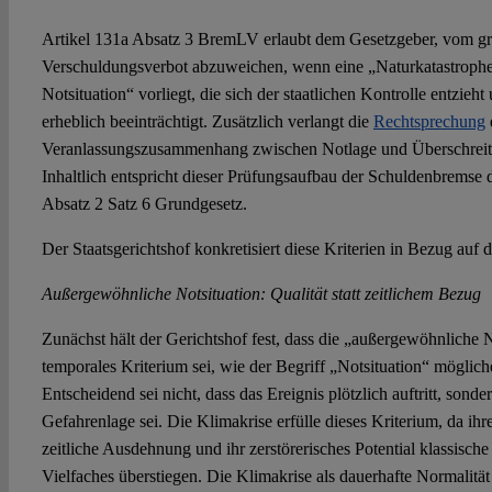
Artikel 131a Absatz 3 BremLV erlaubt dem Gesetzgeber, vom gr
Verschuldungsverbot abzuweichen, wenn eine „Naturkatastroph
Notsituation“ vorliegt, die sich der staatlichen Kontrolle entzieht
erheblich beeinträchtigt. Zusätzlich verlangt die
Rechtsprechung
Veranlassungszusammenhang zwischen Notlage und Überschreitu
Inhaltlich entspricht dieser Prüfungsaufbau der Schuldenbremse 
Absatz 2 Satz 6 Grundgesetz.
Der Staatsgerichtshof konkretisiert diese Kriterien in Bezug auf 
Außergewöhnliche Notsituation: Qualität statt zeitlichem Bezug
Zunächst hält der Gerichtshof fest, dass die „außergewöhnliche N
temporales Kriterium sei, wie der Begriff „Notsituation“ möglic
Entscheidend sei nicht, dass das Ereignis plötzlich auftritt, sonde
Gefahrenlage sei. Die Klimakrise erfülle dieses Kriterium, da ih
zeitliche Ausdehnung und ihr zerstörerisches Potential klassisch
Vielfaches überstiegen. Die Klimakrise als dauerhafte Normalitä