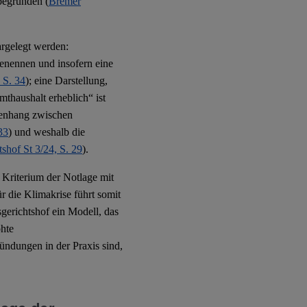
begründen (
Bremer
rgelegt werden:
enennen und insofern eine
 S. 34
); eine Darstellung,
thaushalt erheblich“ ist
enhang zwischen
33
) und weshalb die
shof St 3/24, S. 29
).
 Kriterium der Notlage mit
 die Klimakrise führt somit
sgerichtshof ein Modell, das
öhte
ündungen in der Praxis sind,