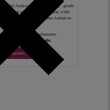
 juristische Analysen frei zur Verfügung – gerade
mokratie sie am dringendsten braucht. 4.500
 Beiträge. Mehr als fünf Millionen Aufrufe im
letzten Jahr.
g. Open Access. Spendenfinanziert.
hlen auf Sie, damit es so bleibt.
Spenden ♡