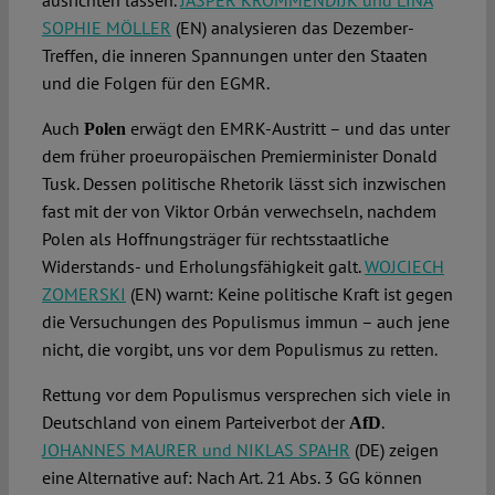
ausrichten lassen.
JASPER KROMMENDIJK und LINA
SOPHIE MÖLLER
(EN) analysieren das Dezember-
Treffen, die inneren Spannungen unter den Staaten
und die Folgen für den EGMR.
Auch
erwägt den EMRK-Austritt – und das unter
Polen
dem früher proeuropäischen Premierminister Donald
Tusk. Dessen politische Rhetorik lässt sich inzwischen
fast mit der von Viktor Orbán verwechseln, nachdem
Polen als Hoffnungsträger für rechtsstaatliche
Widerstands- und Erholungsfähigkeit galt.
WOJCIECH
ZOMERSKI
(EN) warnt: Keine politische Kraft ist gegen
die Versuchungen des Populismus immun – auch jene
nicht, die vorgibt, uns vor dem Populismus zu retten.
Rettung vor dem Populismus versprechen sich viele in
Deutschland von einem Parteiverbot der
.
AfD
JOHANNES MAURER und NIKLAS SPAHR
(DE) zeigen
eine Alternative auf: Nach Art. 21 Abs. 3 GG können