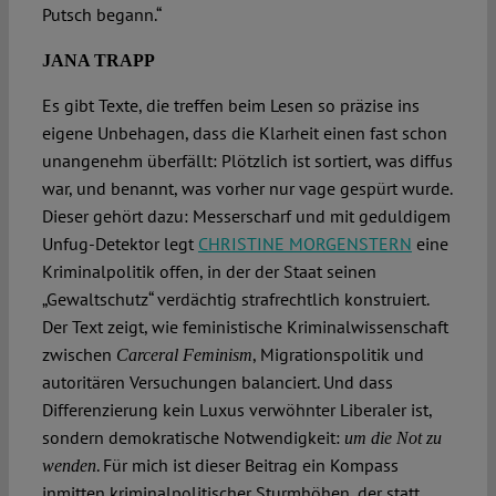
Putsch begann.“
JANA TRAPP
Es gibt Texte, die treffen beim Lesen so präzise ins
eigene Unbehagen, dass die Klarheit einen fast schon
unangenehm überfällt: Plötzlich ist sortiert, was diffus
war, und benannt, was vorher nur vage gespürt wurde.
Dieser gehört dazu: Messerscharf und mit geduldigem
Unfug-Detektor legt
CHRISTINE MORGENSTERN
eine
Kriminalpolitik offen, in der der Staat seinen
„Gewaltschutz“ verdächtig strafrechtlich konstruiert.
Der Text zeigt, wie feministische Kriminalwissenschaft
zwischen
, Migrationspolitik und
Carceral Feminism
autoritären Versuchungen balanciert. Und dass
Differenzierung kein Luxus verwöhnter Liberaler ist,
sondern demokratische Notwendigkeit:
um die Not zu
. Für mich ist dieser Beitrag ein Kompass
wenden
inmitten kriminalpolitischer Sturmhöhen, der statt