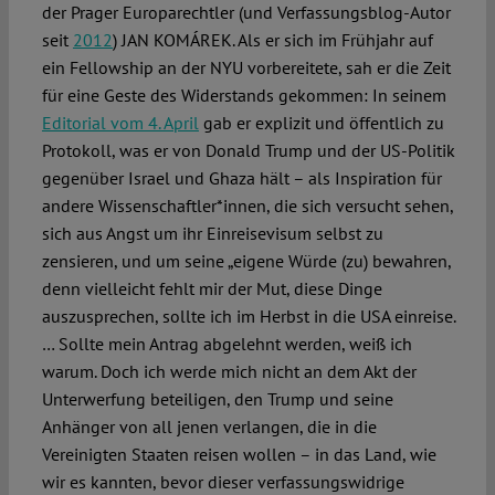
der Prager Europarechtler (und Verfassungsblog-Autor
seit
2012
) JAN KOMÁREK. Als er sich im Frühjahr auf
ein Fellowship an der NYU vorbereitete, sah er die Zeit
für eine Geste des Widerstands gekommen: In seinem
Editorial vom 4. April
gab er explizit und öffentlich zu
Protokoll, was er von Donald Trump und der US-Politik
gegenüber Israel und Ghaza hält – als Inspiration für
andere Wissenschaftler*innen, die sich versucht sehen,
sich aus Angst um ihr Einreisevisum selbst zu
zensieren, und um seine „eigene Würde (zu) bewahren,
denn vielleicht fehlt mir der Mut, diese Dinge
auszusprechen, sollte ich im Herbst in die USA einreise.
… Sollte mein Antrag abgelehnt werden, weiß ich
warum. Doch ich werde mich nicht an dem Akt der
Unterwerfung beteiligen, den Trump und seine
Anhänger von all jenen verlangen, die in die
Vereinigten Staaten reisen wollen – in das Land, wie
wir es kannten, bevor dieser verfassungswidrige