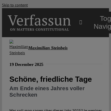
Skip to content
Tog
Navig
Main
Maximilian Steinbeis
About
19 December 2025
Projects
Schöne, friedliche Tage
Am Ende eines Jahres voller
Open Access
Schrecken
Authors
Was soll man sagen über dieses Jahr 2025? Je weniger,