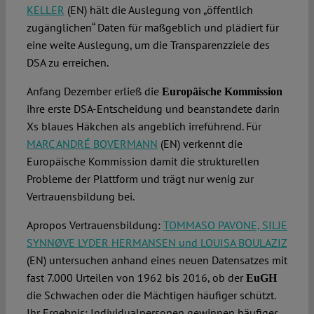
KELLER
(EN) hält die Auslegung von „öffentlich
zugänglichen“ Daten für maßgeblich und plädiert für
eine weite Auslegung, um die Transparenzziele des
DSA zu erreichen.
Anfang Dezember erließ die
Europäische Kommission
ihre erste DSA-Entscheidung und beanstandete darin
Xs blaues Häkchen als angeblich irreführend. Für
MARC ANDRÉ BOVERMANN
(EN) verkennt die
Europäische Kommission damit die strukturellen
Probleme der Plattform und trägt nur wenig zur
Vertrauensbildung bei.
Apropos Vertrauensbildung:
TOMMASO PAVONE, SILJE
SYNNØVE LYDER HERMANSEN und LOUISA BOULAZIZ
(EN) untersuchen anhand eines neuen Datensatzes mit
fast 7.000 Urteilen von 1962 bis 2016, ob der
EuGH
die Schwachen oder die Mächtigen häufiger schützt.
Ihr Ergebnis: Individualpersonen gewinnen häufiger