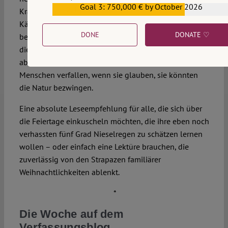
Goal 3: 750,000 € by October 2026
€559,159
Krakauer, der auf dem Gipfel selbst zunehmend unter
Kälte und Sauerstoffmangel den Verstand verliert,
DONE
DONATE ♡
beschreibt mit einzigartiger Intensität das Chaos, das
die Unbarmherzigkeit der Natur dort oben entfesselt –
aber auch die Absurdität und den Größenwahn, dem
Menschen verfallen, wenn sie glauben, sie könnten
die Natur bezwingen.
Eine absolute Leseempfehlung für alle, die sich über
die Feiertage einkuscheln möchten, die ihre eben noch
verhassten fünf Grad Nieselregen zu schätzen lernen
wollen – oder einfach eine Lektüre brauchen, die
zuverlässig von den Strapazen familiärer
Weihnachtlichkeiten ablenkt.
*
Die Woche auf dem
Verfassungsblog