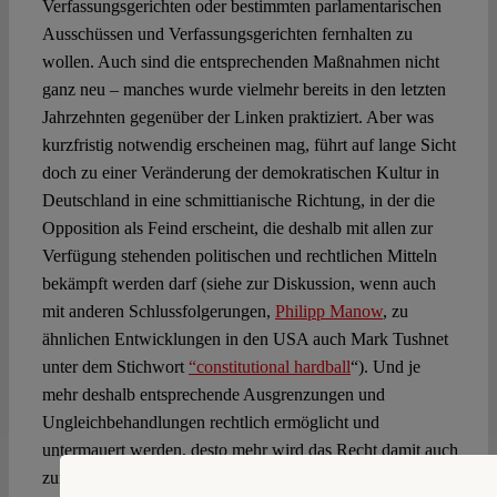
Verfassungsgerichten oder bestimmten parlamentarischen
Ausschüssen und Verfassungsgerichten fernhalten zu
wollen. Auch sind die entsprechenden Maßnahmen nicht
ganz neu – manches wurde vielmehr bereits in den letzten
Jahrzehnten gegenüber der Linken praktiziert. Aber was
kurzfristig notwendig erscheinen mag, führt auf lange Sicht
doch zu einer Veränderung der demokratischen Kultur in
Deutschland in eine schmittianische Richtung, in der die
Opposition als Feind erscheint, die deshalb mit allen zur
Verfügung stehenden politischen und rechtlichen Mitteln
bekämpft werden darf (siehe zur Diskussion, wenn auch
mit anderen Schlussfolgerungen,
Philipp Manow
, zu
ähnlichen Entwicklungen in den USA auch Mark Tushnet
unter dem Stichwort
“constitutional hardball
“). Und je
mehr deshalb entsprechende Ausgrenzungen und
Ungleichbehandlungen rechtlich ermöglicht und
untermauert werden, desto mehr wird das Recht damit auch
zum Instrument des politischen Kampfs und macht sich