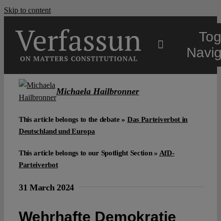
Skip to content
Tog
Navig
Main
Michaela Hailbronner
About
This article belongs to the debate »
Das Parteiverbot in
Deutschland und Europa
Projects
This article belongs to our Spotlight Section »
AfD-
Parteiverbot
Open Access
31 March 2024
Authors
Wehrhafte Demokratie