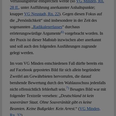
Verfassungstreue entsprechen werde (so
VG Minden, Rn.
28 ff.
, unter Aufführung anerkannter Anhaltspunkte;
knapper
VG Neustadt, Rn. 22
). Gegen diesen Fokus auf
die „Persönlichkeit“ sind insbesondere in der Zeit des
sogenannten „
Radikalenerlasses
“ durchaus
6)
erörterungswürdige Argumente
vorgebracht worden. In
der Praxis ist dieser Maßstab inzwischen aber anerkannt
und soll auch den folgenden Ausführungen zugrunde
gelegt werden.
Im vom VG Minden entschiedenen Fall dürfte bereits ein
auf Facebook gepostetes Bild für sich allein begründete
Zweifel am Gewährbieten hervorrufen, die darauf
beruhende Bewertung durch den Wahlausschuss jedenfalls
7)
nicht offensichtlich fehlerhaft sein.
Besagtes Bild war mit
folgender Textzeile versehen: „
Deutschland ist kein
souveräner Staat. Ohne Souveränität gibt es keine
Beamten. Keine Bußgelder. Kein Arrest
.“ (
VG Minden,
Rn. 32
).