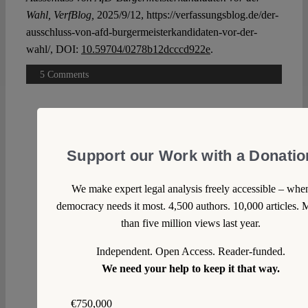
Wahl, VerfBlog,
2025/9/12, https://verfassungsblog.de/der-
ausschluss-von-afd-burgermeisterkandidaten-vor-der-
wahl/, DOI:
10.59704/0278b12dcccd922e
.
5 Comments
Weichtier
Fri 12 Sep 2025 at 13:53
Support our Work with a Donatio
Die Erkenntnisse des Verfassungsschutzes zu Herrn
Paul wurden der Wahlleiterin der Stadt
We make expert legal analysis freely accessible – whe
Ludwigshafen, Frau Steinruck, vom Ministerium des
democracy needs it most. 4,500 authors. 10,000 articles. 
Innern und für Sport RLP mitgeteilt. Das Schreiben
than five million views last year.
ist auf der Seite von NIUS verfügbar:
https://api.nius.de/api/assets/office-hr/f9bd16d6-
Independent. Open Access. Reader-funded.
add3-465b-8fde-9c589405a79c/20250729-wahl-
We need your help to keep it that way.
ludwigshafen-geschw.pdf?version=0
Es ist meiner Ansicht nach ein buntes Potpourri, was
€750,000