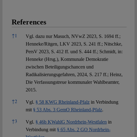
References
References
↑
1
Vgl. dazu nur Masuch, NVwZ 2023, S. 1694 ff.;
Henneke/Ritgen, LKV 2023, S. 241 ff.; Nitschke,
PersV 2023, S. 412 ff. und S. 444 ff.; Schmidt, in:
Henneke (Hrsg.), Kommunale Demokratie
zwischen Beteiligungschancen und
Radikalisierungsgefahren, 2024, S. 217 ff.; Heinz,
Die Verfassungstreue kommunaler Wahlbeamter,
2015.
↑
2
Vgl.
§ 58 KWG Rheinland-Pfalz
in Verbindung
mit
§ 53 Abs. 3 GemO Rheinland-Pfalz
.
↑
3
Vgl.
§ 46b KWahlG Nordrhein-Westfalen
in
Verbindung mit
§ 65 Abs. 2 GO Nordrhein-