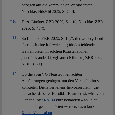
bezogen auf die kommunalen Wahlbeamten
Nitschke, NdsVbl 2025, S. 74 ff.
↑
10
Dazu Lindner, ZBR 2020, S. 1 ff.; Nitschke, ZBR
2025, S. 73 ff.
↑
11
So Lindner, ZBR 2020, S. 1 (7), der weitergehend
aber auch eine Indizwirkung für das fehlende
Gewährbieten in solchen Konstellationen
jedenfalls andenkt; vgl. auch Nitschke, ZBR 2022,
S. 361 (371).
↑
12
Ob die vom VG Neustadt gemachten
Ausführungen genügen, um den Verdacht eines
konkreten Dienstvergehens hervorzurufen – die
Tatsache, dass der Kandidat Beamter ist, wird vom
Gericht unter
Rn. 30
kurz behandelt – soll hier
nicht tiefergehend erörtert werden, dazu kurz
Kamil Abdulsalam
.