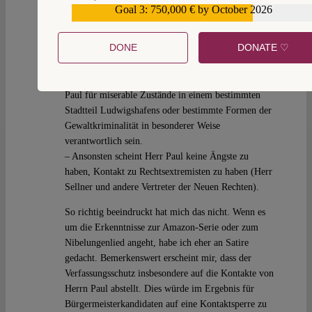
in dem Schreiben dargelegt wird:
Goal 3: 750,000 € by October 2026
€559,159
– Herr Paul spricht sich dafür aus, die Amazon-Serie
„Die Ringe der Macht“ (nach Tolkien) und das
DONE
DONATE ♡
Nibelungenlied für die Ziele der AfD nutzbar zu
machen.
– Bestimmte Migrantengruppen sollen laut Herrn
Paul für miserable Zustände in einem bestimmten
Stadtteil Ludwigshafens oder bestimmte Formen der
Gewaltkriminalität in besonderer Weise
verantwortlich sein.
– Ansonsten scheint Herr Paul keine Ängste zu
haben, Kontakt zu Rechtsextremisten zu haben (Herr
Sellner und andere Vertreter der Neuen Rechten).
So richtig beeindruckt hat mich das nicht. Wenn es
um die Erkenntnisse zur Amazon-Serie oder zum
Nibelungenlied angeht, habe ich eher an Satire
gedacht. Bemerkenswert erscheint mir, dass der
Verfassungsschutz insbesondere auf die Kontakte von
Herrn Paul abstellt. Dies würde im Ergebnis für
Bürgermeisterkandidaten auf eine Kontaktsperre zu