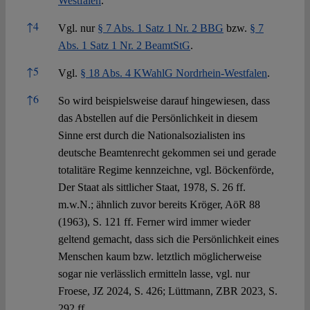
Westfalen
.
↑
4
Vgl. nur
§ 7 Abs. 1 Satz 1 Nr. 2 BBG
bzw.
§ 7
Abs. 1 Satz 1 Nr. 2 BeamtStG
.
↑
5
Vgl.
§ 18 Abs. 4 KWahlG Nordrhein-Westfalen
.
↑
6
So wird beispielsweise darauf hingewiesen, dass
das Abstellen auf die Persönlichkeit in diesem
Sinne erst durch die Nationalsozialisten ins
deutsche Beamtenrecht gekommen sei und gerade
totalitäre Regime kennzeichne, vgl. Böckenförde,
Der Staat als sittlicher Staat, 1978, S. 26 ff.
m.w.N.; ähnlich zuvor bereits Kröger, AöR 88
(1963), S. 121 ff. Ferner wird immer wieder
geltend gemacht, dass sich die Persönlichkeit eines
Menschen kaum bzw. letztlich möglicherweise
sogar nie verlässlich ermitteln lasse, vgl. nur
Froese, JZ 2024, S. 426; Lüttmann, ZBR 2023, S.
292 ff.