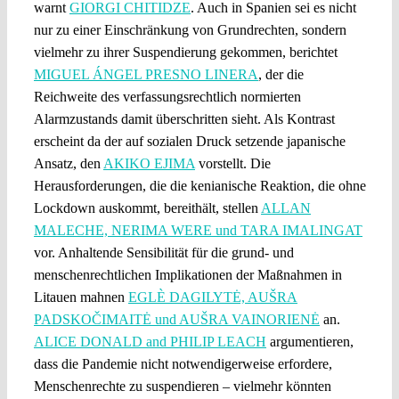
warnt
GIORGI CHITIDZE
. Auch in Spanien sei es nicht
nur zu einer Einschränkung von Grundrechten, sondern
vielmehr zu ihrer Suspendierung gekommen, berichtet
MIGUEL ÁNGEL PRESNO LINERA
, der die
Reichweite des verfassungsrechtlich normierten
Alarmzustands damit überschritten sieht. Als Kontrast
erscheint da der auf sozialen Druck setzende japanische
Ansatz, den
AKIKO EJIMA
vorstellt. Die
Herausforderungen, die die kenianische Reaktion, die ohne
Lockdown auskommt, bereithält, stellen
ALLAN
MALECHE, NERIMA WERE und TARA IMALINGAT
vor. Anhaltende Sensibilität für die grund- und
menschenrechtlichen Implikationen der Maßnahmen in
Litauen mahnen
EGLÈ DAGILYTĖ, AUŠRA
PADSKOČIMAITĖ und AUŠRA VAINORIENĖ
an.
ALICE DONALD and PHILIP LEACH
argumentieren,
dass die Pandemie nicht notwendigerweise erfordere,
Menschenrechte zu suspendieren – vielmehr könnten