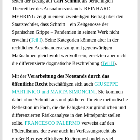
selten der Bezug auf
Carl Schmitt
als berüchtigten
Theoretiker des Ausnahmezustands. REINHARD
MEHRING zeigt in einem zweiteiligen Beitrag über den
Staatsrechtler, dass Schmitt – ein Zeitgenosse der
Spanischen Grippe – Pandemien in seinem Werk nicht
erwähnt (
Teil I
). Seine Kategorien könnten aber in der
rechtlichen Auseinandersetzung mit gegenwärtigen
Maßnahmen gleichwohl wertvoll sein, ersetzten aber nicht
die differenzierte dogmatische Beschreibung (
Teil II
).
Mit der
Verarbeitung des Notstands durch das
öffentliche Recht
beschäftigen sich auch
GIUSEPPE
MARTINICO und MARTA SIMONCINI
. Sie kommen
dabei ohne Schmitt aus und plädieren für eine methodische
Reflektion im Fach, die die Fähigkeit zur gründlichen und
differenzierten Risikoanalyse in den Mittelpunkt stellen
sollte.
FRANCESCO PALERMO
verweist auf den
Föderalismus, der zwar auch im Verfassungsrecht als
großer Bremser effektiven Regierungshandelns viel