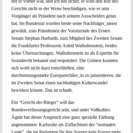
der er vorher war, und ich bin sicher, er wird den Ruf des
Gerichts nicht in der Weise beschädigen, wie es sein
Vorgänger als Präsident nach seinem Ausscheiden getan
hat. Im Bundesrat wurden heute seine Nachfolger_innen
gewählt, zum Präsidenten der Vorsitzende des Ersten
Senats Stephan Harbarth, zum Mitglied des Zweiten Senats
die Frankfurter Professorin Astrid Wallrabenstein, beides
keine Überraschungen. Wallrabenstein ist als Expertin für
Sozialrecht bekannt und respektiert. Die Grünen konnten
sich wohl nicht dazu entschließen, eine
durchsetzungsstarke Europarechtler_in zu präsentieren, die
im Zweiten Senat einen nachhaltigen Kulturwandel
bewirken könnte. Das ist schade.
Ein “Gericht der Bürger” will das
Bundesverfassungsgericht sein, und unter Voßkuhles
Ägide hat dieser Anspruch eine ganz spezielle Färbung
angenommen: Karlsruhe als Zufluchtsort der “normalen
Leute”, die im Parlament für ihre Sorgen kein Forum mehr