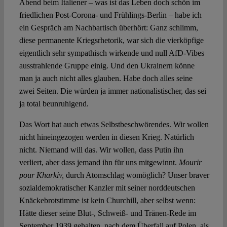
Abend beim Italiener – was ist das Leben doch schön im
friedlichen Post-Corona- und Frühlings-Berlin – habe ich
ein Gespräch am Nachbartisch überhört: Ganz schlimm,
diese permanente Kriegsrhetorik, war sich die vierköpfige
eigentlich sehr sympathisch wirkende und null AfD-Vibes
ausstrahlende Gruppe einig. Und den Ukrainern könne
man ja auch nicht alles glauben. Habe doch alles seine
zwei Seiten. Die würden ja immer nationalistischer, das sei
ja total beunruhigend.
Das Wort hat auch etwas Selbstbeschwörendes. Wir wollen
nicht hineingezogen werden in diesen Krieg. Natürlich
nicht. Niemand will das. Wir wollen, dass Putin ihn
verliert, aber dass jemand ihn für uns mitgewinnt.
Mourir
pour Kharkiv,
durch Atomschlag womöglich? Unser braver
sozialdemokratischer Kanzler mit seiner norddeutschen
Knäckebrotstimme ist kein Churchill, aber selbst wenn:
Hätte dieser seine Blut-, Schweiß- und Tränen-Rede im
September 1939 gehalten, nach dem Überfall auf Polen, als