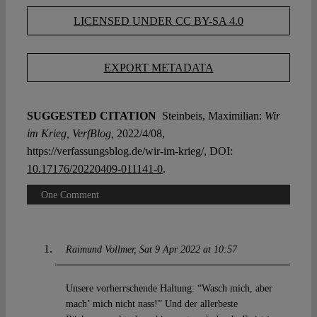
LICENSED UNDER CC BY-SA 4.0
EXPORT METADATA
SUGGESTED CITATION
Steinbeis, Maximilian:
Wir
im Krieg, VerfBlog,
2022/4/08,
https://verfassungsblog.de/wir-im-krieg/, DOI:
10.17176/20220409-011141-0
.
One Comment
Raimund Vollmer
Sat 9 Apr 2022 at 10:57
Unsere vorherrschende Haltung: “Wasch mich, aber
mach’ mich nicht nass!” Und der allerbeste