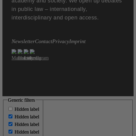
academy and society. We open up debates
in public law – internationally,
interdisciplinary and open access.
Newsletter
Contact
Privacy
Imprint
Generic filters
Generic filters
Hidden label
Hidden label
Hidden label
Hidden label
Hidden label
Hidden label
Hidden label
Hidden label