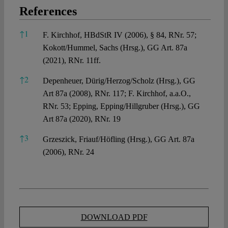
References
References
↑
1
F. Kirchhof, HBdStR IV (2006), § 84, RNr. 57;
Kokott/Hummel, Sachs (Hrsg.), GG Art. 87a
(2021), RNr. 11ff.
↑
2
Depenheuer, Dürig/Herzog/Scholz (Hrsg.), GG
Art 87a (2008), RNr. 117; F. Kirchhof, a.a.O.,
RNr. 53; Epping, Epping/Hillgruber (Hrsg.), GG
Art 87a (2020), RNr. 19
↑
3
Grzeszick, Friauf/Höfling (Hrsg.), GG Art. 87a
(2006), RNr. 24
DOWNLOAD PDF