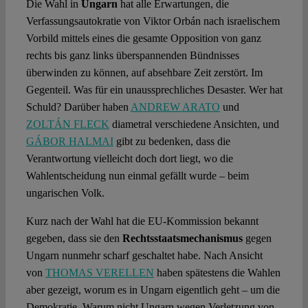
Die Wahl in
Ungarn
hat alle Erwartungen, die
Verfassungsautokratie von Viktor Orbán nach israelischem
Vorbild mittels eines die gesamte Opposition von ganz
rechts bis ganz links überspannenden Bündnisses
überwinden zu können, auf absehbare Zeit zerstört. Im
Gegenteil. Was für ein unaussprechliches Desaster. Wer hat
Schuld? Darüber haben
ANDREW ARATO
und
ZOLTÁN FLECK
diametral verschiedene Ansichten, und
GÁBOR HALMAI
gibt zu bedenken, dass die
Verantwortung vielleicht doch dort liegt, wo die
Wahlentscheidung nun einmal gefällt wurde – beim
ungarischen Volk.
Kurz nach der Wahl hat die EU-Kommission bekannt
gegeben, dass sie den
Rechtsstaatsmechanismus
gegen
Ungarn nunmehr scharf geschaltet habe. Nach Ansicht
von
THOMAS VERELLEN
haben spätestens die Wahlen
aber gezeigt, worum es in Ungarn eigentlich geht – um die
Demokratie. Warum nicht Ungarn wegen Verletzung von