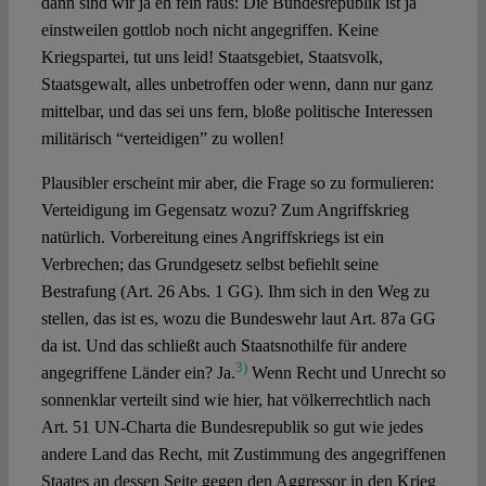
dann sind wir ja eh fein raus: Die Bundesrepublik ist ja
einstweilen gottlob noch nicht angegriffen. Keine
Kriegspartei, tut uns leid! Staatsgebiet, Staatsvolk,
Staatsgewalt, alles unbetroffen oder wenn, dann nur ganz
mittelbar, und das sei uns fern, bloße politische Interessen
militärisch “verteidigen” zu wollen!
Plausibler erscheint mir aber, die Frage so zu formulieren:
Verteidigung im Gegensatz wozu? Zum Angriffskrieg
natürlich. Vorbereitung eines Angriffskriegs ist ein
Verbrechen; das Grundgesetz selbst befiehlt seine
Bestrafung (Art. 26 Abs. 1 GG). Ihm sich in den Weg zu
stellen, das ist es, wozu die Bundeswehr laut Art. 87a GG
da ist. Und das schließt auch Staatsnothilfe für andere
3)
angegriffene Länder ein? Ja.
Wenn Recht und Unrecht so
sonnenklar verteilt sind wie hier, hat völkerrechtlich nach
Art. 51 UN-Charta die Bundesrepublik so gut wie jedes
andere Land das Recht, mit Zustimmung des angegriffenen
Staates an dessen Seite gegen den Aggressor in den Krieg